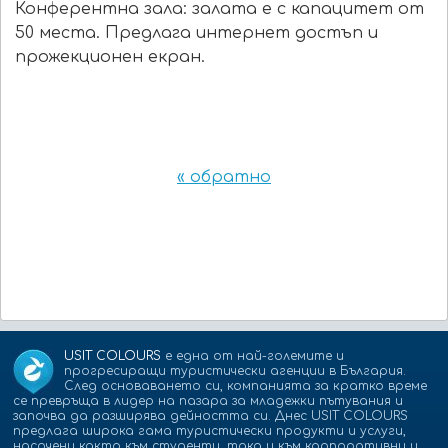
Конферентна зала: залата е с капацитет от
50 места. Предлага интернет достъп и
прожекционен екран.
« обратно
USIT COLOURS
е една от най-големите и
прогресиращи туристически агенции в България.
След основаването си, компанията за кратко време
се превръща в лидер на пазара за младежки пътувания и
започва да разширява дейността си. Днес USIT COLOURS
предлага широка гама туристически продукти и услуги,
насочени както към студенти, така и към корпоративни и