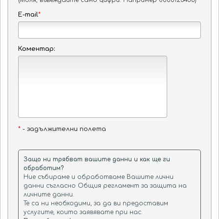
(Моля, въвеждайте само цифри. Например 0888123456)
E-mail
*
Коментар:
*
- задължителни полета
Защо ни трябват вашите данни и как ще ги
обработим?
Ние събираме и обработваме Вашите лични
данни съгласно Общия регламент за защита на
личните данни.
Те са ни необходими, за да ви предоставим
услугите, които заявявате при нас.