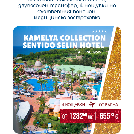
двупосочен
трансфер
,
4 нощувки
на
съответния пансион,
медицинска
застраховка