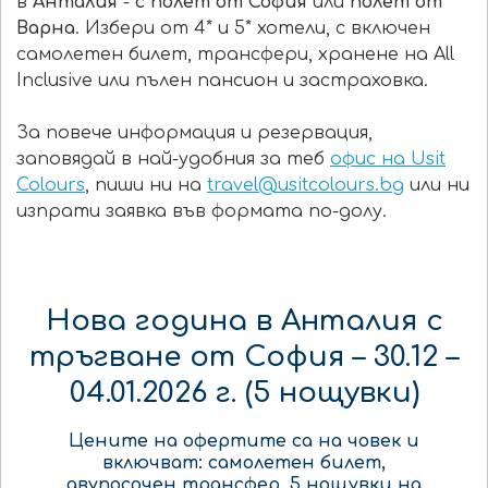
в
Анталия
-
с полет от София
или
полет от
Варна
. Избери от 4* и 5* хотели, с включен
самолетен билет, трансфери, хранене на All
Inclusive или пълен пансион и застраховка.
За повече информация и резервация,
заповядай в най-удобния за теб
офис на Usit
Colours
, пиши ни на
travel@usitcolours.bg
или ни
изпрати заявка във формата по-долу.
Нова година в Анталия с
тръгване от София – 30.12 –
04.01.2026 г. (5 нощувки)
Цените на офертите са
на човек
и
включват:
самолетен билет
,
двупосочен
трансфер
,
5
нощувки
на