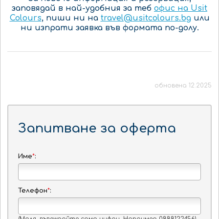
заповядай в най-удобния за теб
офис на Usit
Colours
, пиши ни на
travel@usitcolours.bg
или
ни изпрати заявка във формата по-долу.
обновена 12.2025
Запитване за оферта
Име
*
:
Телефон
*
: