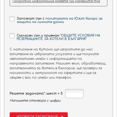
Подробна информация можете да намерите тук
Запознат съм с
политиката на Юзит Калърс за
защита на личните данни
Съгласен съм и приемам
"ОБЩИТЕ УСЛОВИЯ НА
РЕЗЕРВАЦИИТЕ ЗА ХОТЕЛИ В БЪЛГАРИЯ"
С натискане на бутона ще изпратите до нас
запитване за избраната услугата и ще получите
автоматичен имейл с информацията по
направеното запитване. Нашият екип, обработващ
запитванията за Хотели в България, ще провери за
наличности и актуалност на офертите и ще се
свърже с вас по имейл или телефон.
Решете задачата
*
: шест + 5
Напишете отговора с цифри
ИЗПРАТИ ЗАПИТВАНЕ