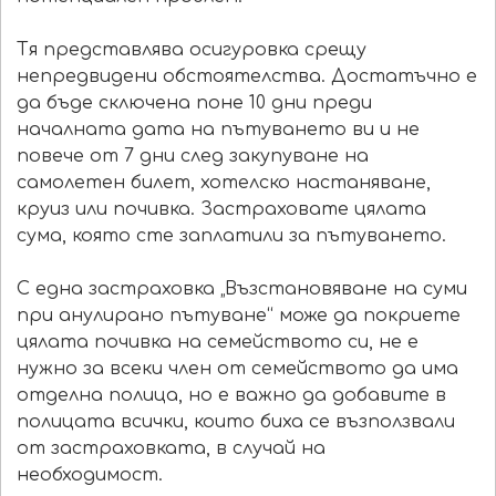
Тя представлява осигуровка срещу
непредвидени обстоятелства. Достатъчно е
да бъде сключена поне 10 дни преди
началната дата на пътуването ви и не
повече от 7 дни след закупуване на
самолетен билет, хотелско настаняване,
круиз или почивка. Застраховате цялата
сума, която сте заплатили за пътуването.
С една застраховка „Възстановяване на суми
при анулирано пътуване“ може да покриете
цялата почивка на семейството си, не е
нужно за всеки член от семейството да има
отделна полица, но е важно да добавите в
полицата всички, които биха се възползвали
от застраховката, в случай на
необходимост.