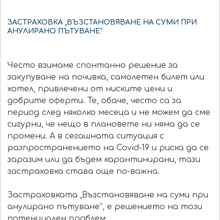
ЗАСТРАХОВКА „ВЪЗСТАНОВЯВАНЕ НА СУМИ ПРИ
АНУЛИРАНО ПЪТУВАНЕ“
Често взимаме спонтанно решение за
закупуване на почивка, самолетен билет или
хотел, привлечени от ниските цени и
добрите оферти. Те, обаче, често са за
период след няколко месеца и не можем да сме
сигурни, че нещо в плановете ни няма да се
промени. А в сегашната ситуация с
разпространението на Covid-19 и риска да се
заразим или да бъдем карантинирани, тази
застраховка става още по-важна.
Застраховката „Възстановяване на суми при
анулирано пътуване“, е решението на този
потенциален проблем.