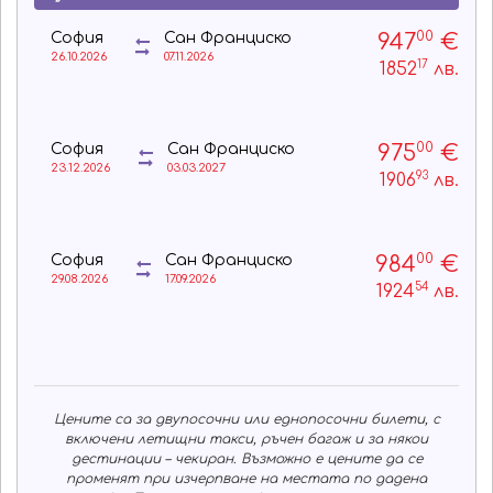
00
947
€
София
Сан Франциско
26.10.2026
07.11.2026
17
1852
лв.
00
975
€
София
Сан Франциско
23.12.2026
03.03.2027
93
1906
лв.
00
984
€
София
Сан Франциско
29.08.2026
17.09.2026
54
1924
лв.
Цените са за двупосочни или еднопосочни билети, с
включени летищни такси, ръчен багаж и за някои
дестинации – чекиран. Възможно е цените да се
променят при изчерпване на местата по дадена