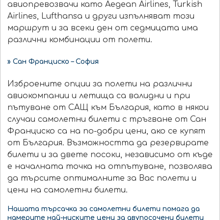
авиопревозвачи като Aegean Airlines, Turkish
Airlines, Lufthansa и други изпълняват този
маршрут и за всеки ден от седмицата има
различни комбинации от полети.
» Сан Франциско – София
Изброените опции за полети на различни
авиокомпании и летища са валидни и при
пътуване от САЩ към България, като в някои
случаи самолетни билети с тръгване от Сан
Франциско са на по-добри цени, ако се купят
от България. Възможността да резервирате
билети и за двете посоки, независимо от къде
е началната точка на отпътуване, позволява
да търсите оптималните за Вас полети и
цени на самолетни билети.
Нашата търсачка за самолетни билети помага да
намерите най-ниските цени за двупосочени билети