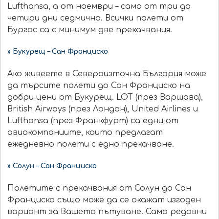
Lufthansa, а от ноември – само от три до
четири дни седмично. Всички полети от
Бургас са с минимум две прекачвания.
» Букурещ – Сан Франциско
Ако живеете в Североизточна България може
да търсите полети до Сан Франциско на
добри цени от Букурещ. LOT (през Варшава),
British Airways (през Лондон), United Airlines и
Lufthansa (през Франкфурт) са едни от
авиокомпаниите, които предлагат
ежедневно полети с едно прекачване.
» Солун – Сан Франциско
Полетите с прекачвания от Солун до Сан
Франциско също може да се окажат изгоден
вариант за Вашето пътуване. Само редовни