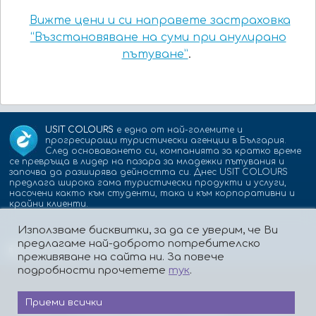
Вижте цени и си направете застраховка
“Възстановяване на суми при анулирано
пътуване”
.
USIT COLOURS
е една от най-големите и
прогресиращи туристически агенции в България.
След основаването си, компанията за кратко време
се превръща в лидер на пазара за младежки пътувания и
започва да разширява дейността си. Днес USIT COLOURS
предлага широка гама туристически продукти и услуги,
насочени както към студенти, така и към корпоративни и
крайни клиенти.
Използваме бисквитки, за да се уверим, че Ви
предлагаме най-доброто потребителско
Партньори:
isic.bg
dskbank.bg
преживяване на сайта ни. За повече
подробности прочетете
тук
.
Приеми всички
За нас
Контакти
Работа
Реклама
Бисквитки