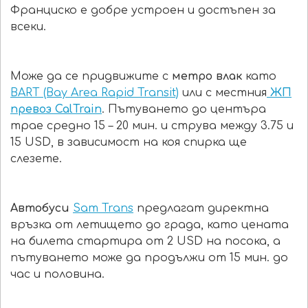
Франциско е добре устроен и достъпен за
всеки.
Може да се придвижите с
метро влак
като
BART (Bay Area Rapid Transit)
или с местния
ЖП
превоз CalTrain
. Пътуването до центъра
трае средно 15 – 20 мин. и струва между 3.75 и
15 USD, в зависимост на коя спирка ще
слезете.
Автобуси
Sam Trans
предлагат директна
връзка от летището до града, като цената
на билета стартира от 2 USD на посока, а
пътуването може да продължи от 15 мин. до
час и половина.