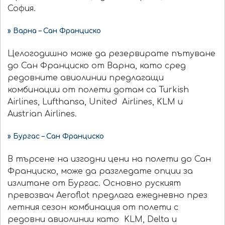
София.
» Варна – Сан Франциско
Целогодишно може да резервирате пътуване
до Сан Франциско от Варна, като сред
редовните авиолинии предлагащи
комбинации от полети дотам са Turkish
Airlines, Lufthansa, United Airlines, KLM и
Austrian Airlines.
» Бургас – Сан Франциско
В търсене на изгодни цени на полети до Сан
Франциско, може да разгледате опции за
излитане от Бургас. Основно руският
превозвач Aeroflot предлага ежедневно през
летния сезон комбинация от полети с
редовни авиолинии като KLM, Delta и