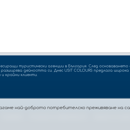
есиращи туристически агенции в България. След основаването с
а разширява дейността си. Днес USIT COLOURS предлага широка 
 и крайни клиенти.
едлагаме най-доброто потребителско преживяване на 
Бисквитки
Политика за поверителност
Защита на лицат