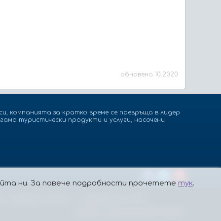
обновена 10.2020
и, компанията за кратко време се превръща в лидер
гама туристически продукти и услуги, насочени
сайта ни. За повече подробности прочетете
тук
.
а, подаващи сигнали
Платформа за ОРС
Дизайн и програмиране:
Studio X