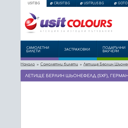
USIT.BG
CRUSIT.BG
USITPLUS.BG
GOTO
САМОЛЕТНИ
ПОДАРЪЧНИ
ЗАСТРАХОВКИ
БИЛЕТИ
ВАУЧЕРИ
Начало
Самолетни билети
Летище Берлин Шьонефе
ЛЕТИЩЕ БЕРЛИН ШЬОНЕФЕЛД (SXF), ГЕРМА