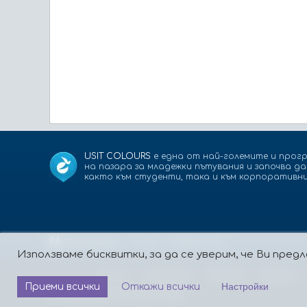
USIT COLOURS
е една от най-големите и прогр
на пазара за младежки пътувания и започва д
както към студенти, така и към корпоративни
Партньори:
isic.bg
dskbank.bg
Използваме бисквитки, за да се уверим, че Ви пр
За нас
Контакти
Работа
Реклама
Настройки
Приеми всички
Откажи всички
© Copyright Usit Colours 2026