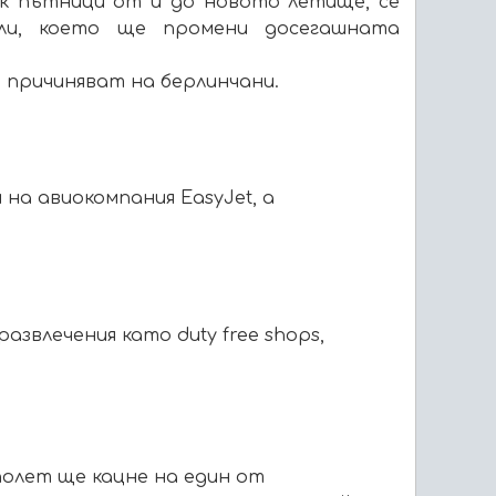
ок пътници от и до новото летище, се
ли, което ще промени досегашната
 причиняват на берлинчани.
 на авиокомпания EasyJet, а
звлечения като duty free shops,
полет ще кацне на един от