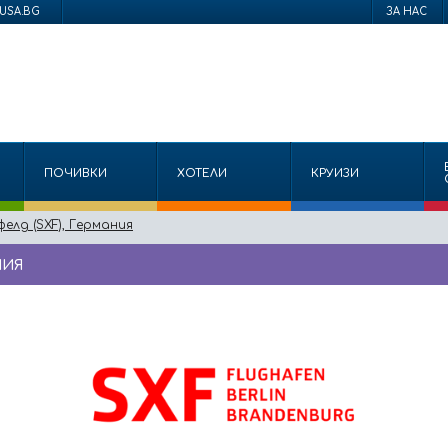
USA.BG
ЗА НАС
ПОЧИВКИ
ХОТЕЛИ
КРУИЗИ
лд (SXF), Германия
НИЯ