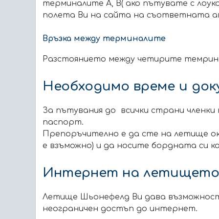
терминалите A, B( ако пътувате с лоук
полета Ви на сайта на съответната а
Връзка между терминалите
Разстоянието между четирите темринал
Необходимо време и до
За пътувания до всички страни членки
паспорт.
Препоръчително е да сте на летище ок
е взъможно)
и да носите бордната си к
Интернет на летищет
Летище Шьонефелд Ви дава възможност
неограничен достъп до интернет.