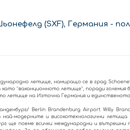
ьонефелд (SXF), Германия - по
ждународно летище, намиращо се в град Schоene
ва като “ваканционното летище”, поради големия
ото летище на Източна Германия и единственото
нбург/ Berlin Brandenburg Airport Willy Brand
т най-модерните и високотехнологични летища 
рг ще поеме всички международни и вътрешни п