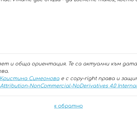
ет и обща ориентация. Те са актуални към датат
ва.
 Кристина Симеонова
е с copy-right права и защ
ttribution-NonCommercial-NoDerivatives 4.0 Interna
« обратно