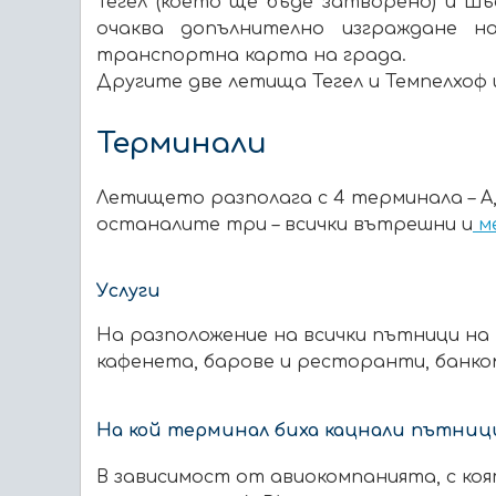
Тегел (което ще бъде затворено) и Ш
очаква допълнително изграждане 
транспортна карта на града.
Другите две летища Тегел и Темпелхоф
Терминали
Летището разполага с 4 терминала – A, 
останалите три – всички вътрешни и
м
Услуги
На разположение на всички пътници на 
кафенета, барове и ресторанти, банком
На кой терминал биха кацнали пътниц
В зависимост от авиокомпанията, с ко