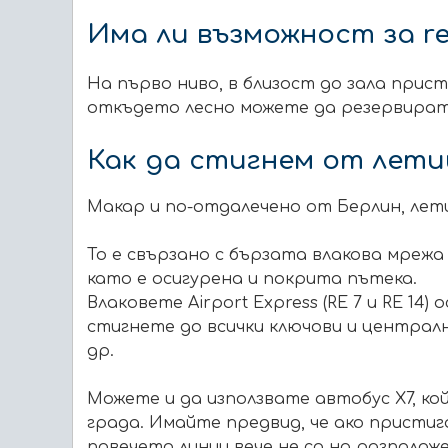
Има ли възможност за re
На първо ниво, в близост до зала прис
откъдето лесно можете да резервирате
Как да стигнем от лет
Макар и по-отдалечено от Берлин, лет
To e свързано с бързата влакова мрежа
като е осигурена и покрита пътека.
Влакoвете Airport Express (RE 7 и RE 1
стигнете до всички ключови и централн
др.
Можете и да използвате автобус X7, ко
града. Имайте предвид, че ако присти
повечето линии вече не са на разположе