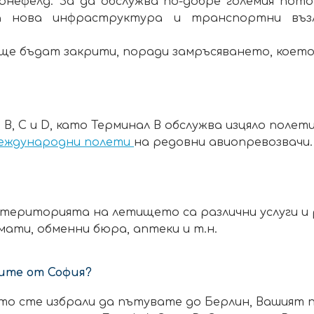
ьонефелд. За да обслужва по-добре големия пот
на нова инфраструктура и транспортни въз
 ще бъдат закрити, поради замръсяването, което
B, C и D, като Терминал B обслужва изцяло полети
еждународни полети
на редовни авиопревозвачи.
територията на летището са различни услуги и ра
ати, обменни бюра, аптеки и т.н.
ите от София?
ято сте избрали да пътувате до Берлин, Вашият 