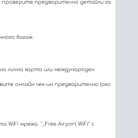
 да проверите предварително детайли за
много багаж.
на лична карта или международен
авите онлайн чек-ин предварително
(ако
та WiFi мрежа
“_Free Airport WiFi”
с