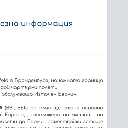
лезна информация
feld в Бранденбург, на южната граница
 брой чартърни полети.
 обслужващо Източен Берлин.
t (BBI, BER) по план ще стане основно
в Европа, разположено на мястото на
олети до Берлин, замествайки летище