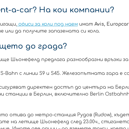
nt-a-car? На кои компании?
тигащи,
офиси за коли под наем
имат
Avis,
Europcar
 или да получите запазената си кола.
ището до града?
ище Шьонефелд предлага разнообразни връзки з
 S-Bahn с линии S9 и S45. Железопътната гара е 
4) осигуряват директен достъп до центъра на Берли
и станции в Берлин, включително Berlin Ostbahnho
йто отива до метро-станция Рудов (Rudow), къдет
гате на летище Шьонефелд след 23.00ч., стигане
ние. Имате две опции – да вземете такси, което 