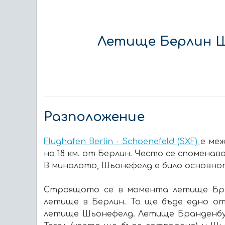
Летище Берлин Ш
Разположение
Flughafen Berlin - Schоеnefeld (SXF)
e ме
на 18 км. от Берлин. Често се спомена
В миналото, Шьонефелд е било основн
Строящото се в момента летище Бранде
летище в Берлин. То ще бъде едно о
летище Шьонефелд. Летище Бранденбу