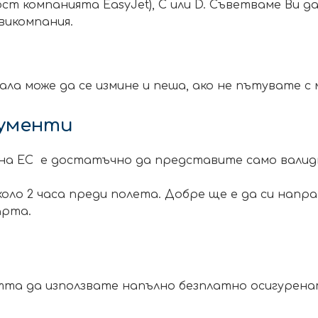
ост компанията EasyJet), C или D. Съветваме Ви
викомпания.
а може да се измине и пеша, ако не пътувате с 
кументи
 на ЕС е достатъчно да представите само валид
оло 2 часа преди полета. Добре ще е да си напр
арта.
о
та да използвате напълно безплатно осигурена