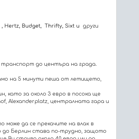
, Hertz, Budget,
Thrifty
,
Sixt
и
други
а транспорт до центъра на града.
само на 5 минути пеша от летището,
н, като за около 3 евро в посока ще
f, Alexanderplatz, централната гара и
о може да се прекачите на влак в
то до Берлин става по-трудно, защото
ще Ви струва около 40 евро или да