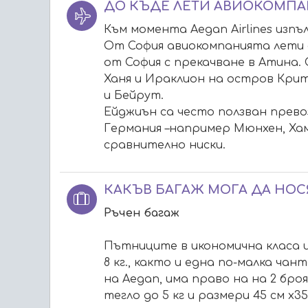
ДО КЪДЕ ЛЕТИ АВИОКОМПА
Към момента Aegan Airlines изпъ
От София авиокомпанията лети 
от София с прекачване в Атина.
Ханя и Ираклион на остров Крит
и Бейрут.
Ейджиън са често ползван прево
Германия –например Мюнхен, Ха
сравнително ниски.
КАКЪВ БАГАЖ МОГА ДА НОС
Ръчен багаж
Пътниците в икономична класа и
8 кг., както и една по-малка ча
на Aegan, има право на на 2 броя
тегло до 5 кг и размери 45 см х3