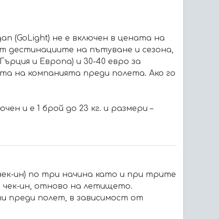
n (GoLight) не е включен в цената на
от дестинациите на пътуване и сезона,
ърция и Европа) и 30-40 евро за
йта на компанията преди полета. Ако го
ен и е 1 брой до 23 кг. и размери –
чек-ин) по три начина като и при трите
а чек-ин, отново на летището.
ти преди полет, в зависимост от