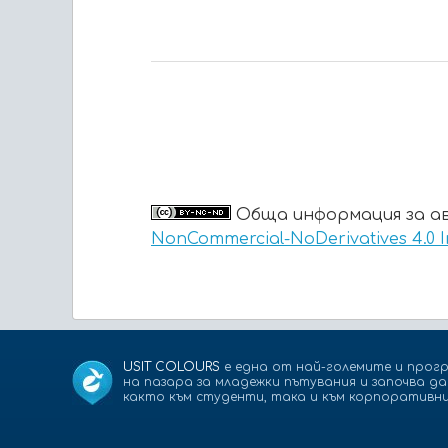
Обща информация за ав
NonCommercial-NoDerivatives 4.0 I
USIT COLOURS
е една от най-големите и прогр
на пазара за младежки пътувания и започва д
както към студенти, така и към корпоративни