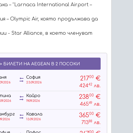
ака – “Larnaca International Airport –
я – Olympic Air, която продължава да
 - Star Alliance, в което членуват
БИЛЕТИ НА AEGEAN В 2 ПОСОКИ
00
217
€
аня
София
.09.2026
23.09.2026
42
424
лв.
00
238
€
тина
Кайро
.09.2026
19.09.2026
49
465
лв.
00
365
€
амбург
Кавала
09.2026
13.09.2026
88
713
лв.
00
офия
Пафос