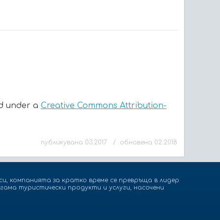
ed under a
Creative Commons Attribution-
публикувана 03.2017 / обновена 02.2018
и, компанията за кратко време се превръща в лидер
гама туристически продукти и услуги, насочени