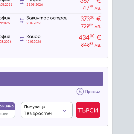
367
€
.08.2026
28.08.2026
79
717
лв.
00
373
€
офия
Закинтос остров
09.2026
21.09.2026
52
729
лв.
00
434
€
офия
Кайро
.08.2026
12.09.2026
83
848
лв.
Профил
омична
Пътуващи
ТЪРСИ
знес