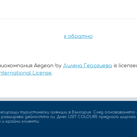
« обратно
иокомпания Aegean by
Диляна Георгиева
is licens
nternational License
.
есиращи туристически агенции в България. След основаването с
а разширява дейността си. Днес USIT COLOURS предлага широка 
 и крайни клиенти.