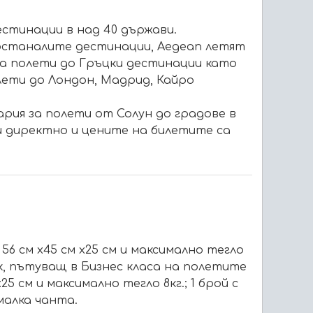
естинации в над 40 държави.
 останалите дестинации, Aegean летят
 за полети до Гръцки дестинации като
лети до Лондон, Мадрид, Кайро
рия за полети от Солун до градове в
и директно и цените на билетите са
6 см х45 см х25 см и максимално тегло
ик, пътуващ в Бизнес класа на полетите
5 см и максимално тегло 8кг.; 1 брой с
 малка чанта.