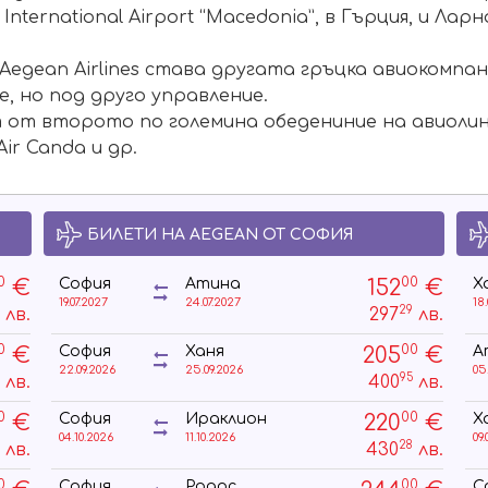
i International Airport “Macedonia”, в Гърция, и Ларн
 Aegean Airlines става другата гръцка авиокомпани
е, но под друго управление.
т от второто по големина обедениние на авиолинии
, Air Canda и др.
БИЛЕТИ НА AEGEAN ОТ СОФИЯ
0
00
€
152
€
София
Атина
Х
19.07.2027
24.07.2027
18
7
29
лв.
297
лв.
0
00
€
205
€
София
Ханя
А
22.09.2026
25.09.2026
05
5
95
лв.
400
лв.
0
00
€
220
€
София
Ираклион
Х
04.10.2026
11.10.2026
09.
9
28
лв.
430
лв.
0
00
София
Родос
С