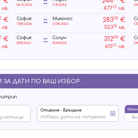
€
244
€
04.10.2026
11.10.2026
24
3
22
лв.
477
лв.
0
00
€
283
€
София
Миконос
С
17.08.2026
21.08.2026
17.
1
50
лв.
553
лв.
0
00
€
312
€
София
Солун
С
07.09.2026
10.09.2026
29
8
22
лв.
610
лв.
 ЗА ДАТИ ПО ВАШ ИЗБОР
титрип
Икон
Отиване - Връщане
Би