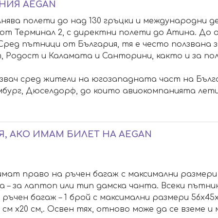
НИЯ AEGAN
лнява полети до над 130 гръцки и международни д
от Терминал 2, с директни полети до Атина. До
 Сред пътници от България, тя е често ползвана
, Родост и Каламата и Санторини, както и за по
звач сред жители на югозападната част на Бълга
мбург, Дюселдорф, до които авиокомпанията лет
Я, АКО ИМАМ БИЛЕТ НА AEGAN
мат право на ръчен багаж с максимални размери 5
нта – за лаптоп или тип дамска чанта. Всеки пътн
 ръчен багаж – 1 брой с максимални размери 56х45х2
5 см х20 см,. Освен тях, отново може да се вземе и