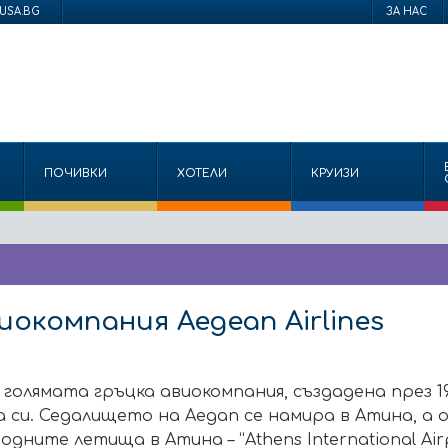
USA.BG
ЗА НАС
ПОЧИВКИ
ХОТЕЛИ
КРУИЗИ
окомпания Aegean Airlines
 голямата гръцка авиокомпания, създадена през 198
си. Седалището на Aegan се намира в Атина, а 
ните летища в Атина – “Athens International Air