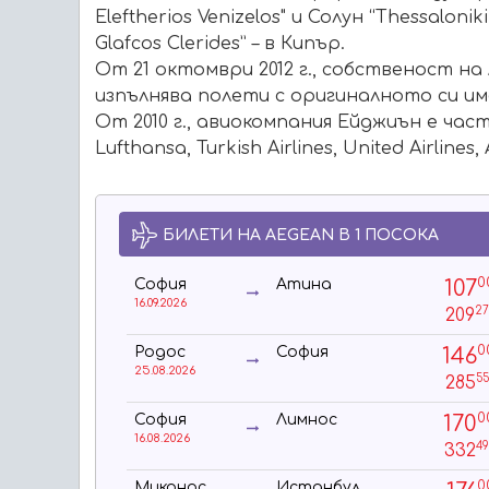
Eleftherios Venizelos" и Солун “Thessalonik
Glafcos Clerides” – в Кипър.
От 21 октомври 2012 г., собственост на
изпълнява полети с оригиналното си им
От 2010 г., авиокомпания Ейджиън е час
Lufthansa, Turkish Airlines, United Airlines
БИЛЕТИ НА AEGEAN В 1 ПОСОКА
0
107
София
Атина
16.09.2026
2
209
0
146
Родос
София
25.08.2026
5
285
0
170
София
Лимнос
16.08.2026
4
332
0
Миконос
Истанбул