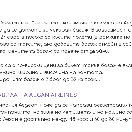
илети в най-ниската икономичната класа на Aega
е да се доплати за чекиран багаж. В зависимост 
27 евро в посока за късите полети (в рамките на Г
Това са таксите, ако добавите багаж онлайн в са
, цените за багаж са повече от двойни.
 са с по-високи цени за билет, такъв багаж е включ
ължина, ширина и височина на чантата.
раният багаж е 2 броя до 32 кг всеки.
АВИЛА НА AEGAN AIRLINES
пания Aegean, може да се направи регистрация (
а компанията, на гише на летището и на машина з
 Аеган е достъпно между 48 часа и 60 до 30 мину