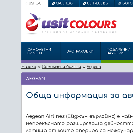
USIT.BG
CRUSIT.BG
USITPLUS.BG
GOTO
САМОЛЕТНИ
ПОДАРЪЧНИ
ЗАСТРАХОВКИ
БИЛЕТИ
ВАУЧЕРИ
Начало
Самолетни билети
Aegean
AEGEAN
Обща информация за ави
Aegean Airlines (Ейджън еърлайнс)
е най-
непрекъснато разширяваща дейността 
летища от които оперира са международ