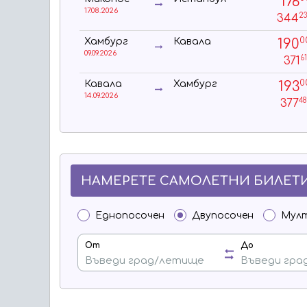
176
17.08.2026
2
344
0
190
Хамбург
Кавала
09.09.2026
6
371
0
193
Кавала
Хамбург
14.09.2026
4
377
НАМЕРЕТЕ САМОЛЕТНИ БИЛЕТИ
Еднопосочен
Двупосочен
Мул
От
До