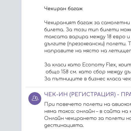
Чекиран багаж
Чекираният багаж за самолетни б
билета. За този тип билети мож
таксата варира между 18 евро и 
дългите (презокеански) полети. 
направите на място на летището
За класи като Economy Flex, които
общо 158 см. като сбор между д
За пътниците в бизнес класа чеки
ЧЕК-ИН (РЕГИСТРАЦИЯ) - ПР
При повечето полети на авиоком
няма такса: онлайн – в сайта н
Онлайн чекирането за полети на
дестинацията.