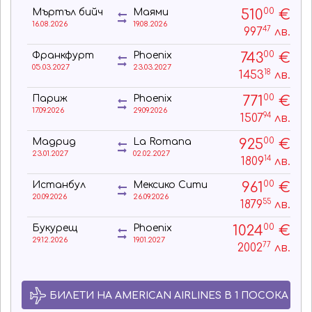
00
510
€
Мъртъл бийч
Маями
16.08.2026
19.08.2026
47
997
лв.
00
743
€
Франкфурт
Phoenix
05.03.2027
23.03.2027
18
1453
лв.
00
771
€
Париж
Phoenix
17.09.2026
29.09.2026
94
1507
лв.
00
925
€
Мадрид
La Romana
23.01.2027
02.02.2027
14
1809
лв.
00
961
€
Истанбул
Мексико Сити
20.09.2026
26.09.2026
55
1879
лв.
00
1024
€
Букурещ
Phoenix
29.12.2026
19.01.2027
77
2002
лв.
БИЛЕТИ НА AMERICAN AIRLINES В 1 ПОСОКА