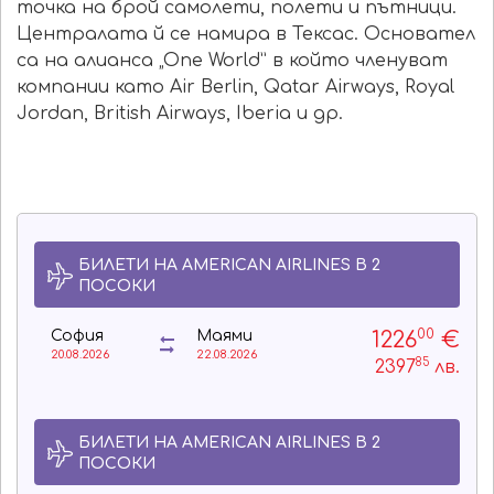
точка на брой самолети, полети и пътници.
Централата й се намира в Тексас. Основател
са на алианса „One World” в който членуват
компании като Air Berlin, Qatar Airways, Royal
Jordan, British Airways, Iberia и др.
БИЛЕТИ НА AMERICAN AIRLINES В 2
ПОСОКИ
00
1226
€
София
Маями
20.08.2026
22.08.2026
85
2397
лв.
БИЛЕТИ НА AMERICAN AIRLINES В 2
ПОСОКИ