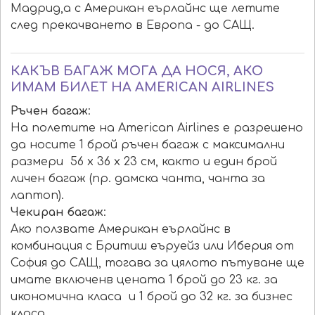
Мадрид,а с Американ еърлайнс ще летите
след прекачването в Европа - до САЩ.
КАКЪВ БАГАЖ МОГА ДА НОСЯ, АКО
ИМАМ БИЛЕТ НА AMERICAN AIRLINES
Ръчен багаж
:
На полетите на Аmerican Airlines е разрешено
да носите 1 брой ръчен багаж с максимални
размери 56 x 36 x 23 см, както и един брой
личен багаж (пр. дамска чанта, чанта за
лаптоп).
Чекиран багаж
:
Ако ползвате Американ еърлайнс в
комбинация с Бритиш еъруейз или Иберия от
София до САЩ, тогава за цялото пътуване ще
имате включенв цената 1 брой до 23 кг. за
икономична класа и 1 брой до 32 кг. за бизнес
класа.