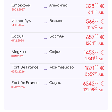
00
328
€
Стокхолм
Атланта
20.03.2027
51
641
лв.
00
566
€
Истанбул
Бозмън
14.10.2026
00
1107
лв.
00
657
€
София
Бостън
01.12.2026
98
1284
лв.
00
1453
€
Медлин
София
01.09.2026
82
2841
лв.
00
1871
€
Fort De France
Монтевидео
03.12.2026
36
3659
лв.
00
6242
€
Fort De France
Сидни
03.12.2026
29
12208
лв.