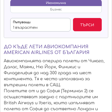
Икономична
Бизнес
Пътуващи
ТЪРСИ
ДО КЪДЕ ЛЕТИ АВИОКОМПАНИЯ
AMERICAN AIRLINES ОТ БЪЛГАРИЯ
Авиокомпанията оперира полети от Чикаго,
Далас, Маями, Ню Йорк, Финикис и
Филаделифия до над 300 града на шест
континента. Тя е често използвана за
вътрешни полети в САЩ.
Полетите от и до София (Терминал 2) се
осъществяват заедно с партньорите им
British Airways и Iberia, които изпълняват
полета от София до съответно Лондон и