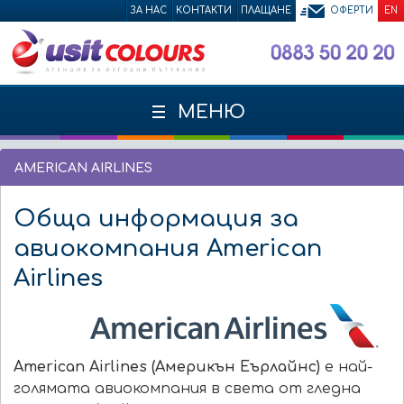
ЗА НАС
КОНТАКТИ
ПЛАЩАНЕ
ОФЕРТИ
EN
МЕНЮ
AMERICAN AIRLINES
Обща информация за
авиокомпания American
Airlines
Аmerican Airlines (Америкън Еърлайнс)
е най-
голямата авиокомпания в света от гледна