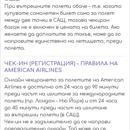
При вътрешните полети обаче – т.е. когато
купувате самолетен билет само за полет
между две точки в САЩ, тогава чекиран
багаж не е включен в цената на билета. Ако
желаете да доплатите за такъв, може да го
направите единствено на летището, преди
полета.
ЧЕК-ИН (РЕГИСТРАЦИЯ) - ПРАВИЛА НА
AMERICAN AIRLINES
Онлайн чекирането за полетите на American
Airlines е достъпно от 24 часа до 90 минути
преди часът на излитане за международните
полети (пр. Лондон – Ню Йорк) и от 24 часа
до 45 минути преди часът на излитане
за вътрешни полети (в САЩ).
Чек-ин не е задължително да се направи
предварително онлайн. Той може да се