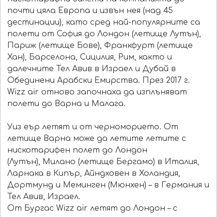
почти цяла Европа и извън нея (над 45
дестинации), като сред най-популярните са
полети от София до Лондон (летище Лутън),
Париж (летище Бове), Франкфурт (летище
Хан), Барселона, Сицилия, Рим, както и
далечните Тел Авив в Израел и Дубай в
Обединени Арабски Емирства. През 2017 г.
Wizz air отново започнаха да изплъняват
полети до Варна и Малага.
Уиз еър летят и от черноморието. От
летище Варна може да летите летите с
нискотарифен полет до Лондон
(Лутън), Милано (летище Бергамо) в Италия,
Ларнака в Кипър, Айндховен в Холандия,
Дортмунд и Меминген (Мюнхен) – в Германия и
Тел Авив, Израел.
От Бургас Wizz air летят до Лондон – с