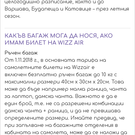
целогодишно разписание, както и до
Варшава, Будапеща и Катовице – през летния
сезон.
КАКЪВ БАГАЖ МОГА ДА НОСЯ, АКО
ИМАМ БИЛЕТ НА WIZZ AIR
Ръчен багаж
От 1.11.2018 г., в основната тарифа на
самолетните билети на Wizzair е
включен безплатно ръчен багаж до 10 кг с
максимални размери 40см x 30см x 20см. Това
може да бъде например малка раница, чанта
за лаптоп, дамска чанта. Важното е да е
един брой, т.е. не са разрешени комбинации
дамска чанта + раница, и да не превишава
определените размери. Имайте предвид, че
при запълване на багажните отделения в
кабината на самолета, може да се наложи да