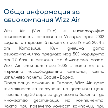
Обща информация за
авиокомпания Wizz Air
Wizz Air (Уиз Еър) e нискотарифна
авиокомпания, основана в Унгария през 2003
година, а първият й полет е през 19 май 2004 г
от Катовице. Към днешна дата
авиокомпанията предлага над 500 маршрута
от 27 бази в региона. На българския пазар,
Wizz Air стъпват през 2005 г, като тя е и
първата нискобюджетна компания, която
изпълнява полети София – Варна.
Оперираща основно в Европа, Wizz Air дава
възможност за пътуване на достъпни цени
- често под 50 евро за двупосочни билети - до
множество дестинации на континента.
Както при повечето лоукост компании, при