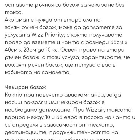
оставите ръчния си багаж за чекиране без
такса.
Ако имате нужда от втори или по-
голям ръчен багаж, може да доплатете за
услугата Wizz Priority, с която получавате
право да вземете и чанта с размери 55см x
40см x 23см до 10 кг. Освен право на втори
ръчен багаж, с тази услуга, гарантирате, че
вашият ръчен багаж, ще пътува с вас в
кабината на самолета.
Чекиран багаж
Както при повечето авиокомпании, за да
носиш по-голям или чекиран багаж е
необходимо доплащане. При Wizzair, таксата
варира между 10 и 55 евро в посока на чанта и
се определя в зависимост от теглото,
дестинациите, продължителността на