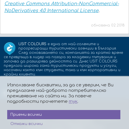
Creative Commons Attribution-NonCommercial-
NoDerivatives 4.0 International License
.
обновена 02.2018
USIT COLOURS
е една от най-големите и
прогресиращи туристически агенции в България.
След основаването си, компанията за кратко време
се превръща в лидер на пазара за младежки пътувания и
започва да разширява дейността си. Днес USIT COLOURS
предлага широка гама туристически продукти и услуги,
насочени както към студенти, така и към корпоративни и
крайни клиенти.
Използваме бисквитки, за да се уверим, че Ви
предлагаме най-доброто потребителско
Партньори:
isic.bg
dskbank.bg
преживяване на сайта ни. За повече
подробности прочетете
тук
.
Приеми всички
За нас
Контакти
Работа
Реклама
Бисквитки
Политика за поверителност
Откажи всички
Защита на лицата, подаващи сигнали