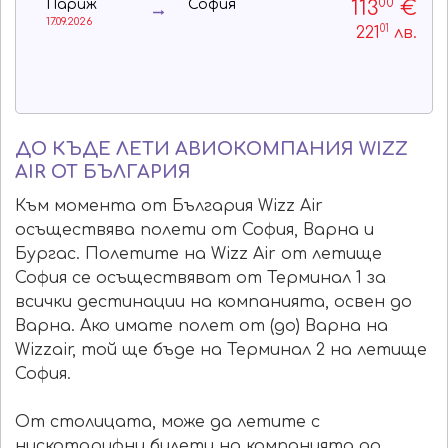
00
113
€
Париж
София
17.09.2026
01
221
лв.
ДО КЪДЕ ЛЕТИ АВИОКОМПАНИЯ WIZZ
AIR ОТ БЪЛГАРИЯ
Към момента от България Wizz Air
осъществява полети от София, Варна и
Бургас. Полетите на Wizz Air от летище
София се осъществяват от Терминал 1 за
всички дестинации на компанията, освен до
Варна. Ако имате полет от (до) Варна на
Wizzair, той ще бъде на Терминал 2 на летище
София.
От столицата, може да летите с
нискотарифни билети на компанията до