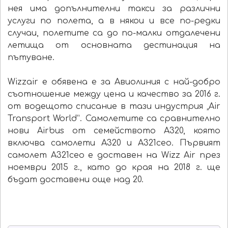
нея има допълнителни такси за различни
услуги по полета, а в някои и все по-редки
случаи, полетите са до по-малки отдалечени
летища от основната дестинация на
пътуване.
Wizzair e обявена е за Авиолиния с най-добро
съотношение между цена и качество за 2016 г.
от водещото списание в тази индустрия „Air
Transport World”. Самолетите са сравнително
нови Airbus от семейството A320, която
включва самолети A320 и A321ceo. Първият
самолет A321ceo е доставен на Wizz Air през
ноември 2015 г., като до края на 2018 г. ще
бъдат доставени още над 20.