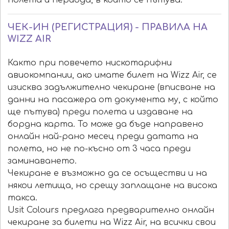
полета и периода, в който се пътува.
ЧЕК-ИН (РЕГИСТРАЦИЯ) - ПРАВИЛА НА
WIZZ AIR
Както при повечето нискотарифни
авиокомпании, ако имате билет на Wizz Air, се
изисква задължително чекиране (вписване на
данни на пасажера от документа му, с който
ще пътува) преди полета и издаване на
бордна карта. То може да бъде направено
онлайн най-рано месец преди датата на
полета, но не по-късно от 3 часа преди
заминаването.
Чекиране е възможно да се осъществи и на
някои летища, но срещу заплащане на висока
такса.
Usit Colours предлага предварително онлайн
чекиране за билети на Wizz Air, на всички свои