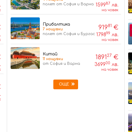
87
полет от София и Варна
.
1599
лв.
к
на човек
Прибалтика
81
€
919
€
7 нощувки
99
полет от София и Бургас
.
1798
лв.
к
на човек
Китай
27
€
1891
€
11 нощувки
00
от София и Варна
.
3699
лв.
к
на човек
ОЩЕ
€
.
к