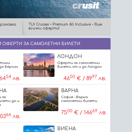
траховка
TUI Cruises • Premium All Inclusive • Виж
всички оферти!
 ОФЕРТИ ЗА САМОЛЕТНИ БИЛЕТИ
ЛОНДОН
втини
Оферти за самолетни
до Берлин
билети от и до Лондон
54
00
97
64
лв.
46
€ / 89
лв.
НА
ВАРНА
 за
София - Варна
илети до и
самолетни билети
а
00
69
75
€ / 146
лв.
66
103
лв.
ВИЕНА