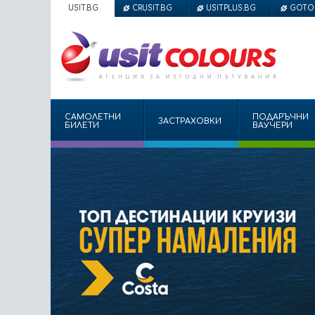
USIT.BG
CRUSIT.BG
USITPLUS.BG
GOTO
САМОЛЕТНИ
ПОДАРЪЧНИ
ЗАСТРАХОВКИ
БИЛЕТИ
ВАУЧЕРИ