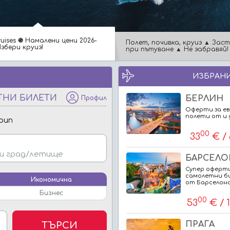
ruises ֍ Намалени цени 2026-
Полет, почивка, круиз ▲ Зас
Избери круиз!
при пътуване ▲ Не забравяй!
ИЗБРАНИ
ТНИ БИЛЕТИ
БЕРЛИН
Профил
Оферти за е
полети от и 
рип
00
33
€ / 
БАРСЕЛО
Супер оферти
самолетни б
Икономична
от Барселон
Бизнес
00
53
€ / 
ПРАГА
ТЪРСИ