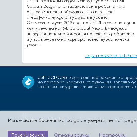
Usit Plus e значим отдел в структурата на Usit
Colours Bulgaria, специализиран в работата с
бизнес клиенти и обслужване на техните
специфични нужди от услуги в туризма.
От месец август 2013 година Usit Plus се присъедини
към мрежата на RADIUS Global Network - водеща
интернационална компания насочена в работата
и управлението на корпаротивни туристически
услуги.
научи повече за Usit Plus 
USIT COLOURS
е една от най-големите и прогр
на пазара за младежки пътувания и започва д
както към студенти, така и към корпоративни
Партньори:
isic.bg
dskbank.bg
Използваме бисквитки, за да се уверим, че Ви пр
За нас
Контакти
Работа
Реклама
Приеми всички
Откажи всички
Настройки