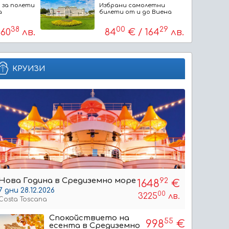
 за полети
Избрани самолетни
а
билети от и до Виена
38
00
29
160
лв.
84
€ / 164
лв.
КРУИЗИ
Нова Година в Средиземно море
92
1648
€
7 дни 28.12.2026
00
3225
лв.
Costa Toscana
Спокойствието на
55
998
€
есента в Средиземно