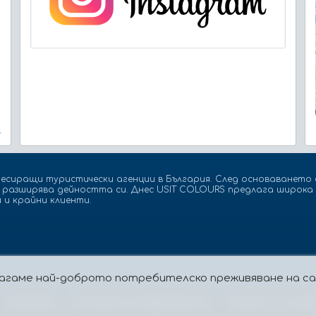
»
есиращи туристически агенции в България. След основаването с
а разширява дейността си. Днес USIT COLOURS предлага широка 
 и крайни клиенти.
едлагаме най-доброто потребителско преживяване на 
Бисквитки
Политика за поверителност
Защита на лицат