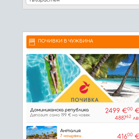
ПОЧИВКИ В ЧУЖБИНА
00
2499 €
Доминиканска република
Депозит само 199 € на човек.
62
4887
лв
на чове
Анталия
00
416
7 нощувки