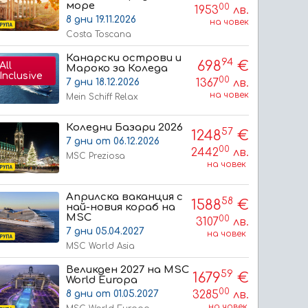
море
00
1953
лв.
8 дни 19.11.2026
на човек
Costa Toscana
Канарски острови и
94
698
€
All
Мароко за Коледа
Inclusive
00
1367
лв.
7 дни 18.12.2026
на човек
Mein Schiff Relax
Коледни Базари 2026
57
1248
€
7 дни от 06.12.2026
00
2442
лв.
MSC Preziosa
на човек
Априлска ваканция с
58
1588
€
най-новия кораб на
MSC
00
3107
лв.
7 дни 05.04.2027
на човек
MSC World Asia
Великден 2027 на MSC
59
1679
€
World Europa
00
3285
лв.
8 дни от 01.05.2027
на човек