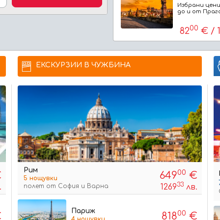
Избрани цени
до и от Праг
00
82
€ / 
ЕКСКУРЗИИ В ЧУЖБИНА
Рим
00
€
649
€
5 нощувки
33
полет от София и Варна
.
1269
лв.
к
на човек
Париж
00
€
818
€
4 нощувки