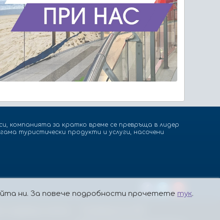
и, компанията за кратко време се превръща в лидер
гама туристически продукти и услуги, насочени
сайта ни. За повече подробности прочетете
тук
.
а, подаващи сигнали
Платформа за ОРС