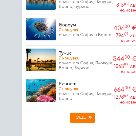
полет от София, Пловдив,
63
813
лв
Варна, Бургас
на чове
Бодрум
00
406
7 нощувки
07
полет от София и Варна
794
лв
на чове
Тунис
00
544
7 нощувки
полет от София, Пловдив,
97
1063
лв
Варна, Бургас
на чове
Египет
00
664
7 нощувки
полет от София, Пловдив,
67
1298
лв
Варна
на чове
ОЩЕ