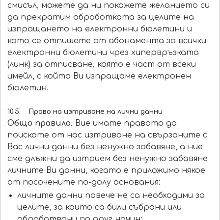
смисъл, можете да ни покажете желанието си
да прекратим обработката за целите на
изпращането на електронни бюлетини и
като се отпишете от абонамента за всички
електронни бюлетини чрез хипервръзката
(линк) за отписване, която е част от всеки
имейл, с който Ви изпращаме електронен
бюлетин.
10.5. Право на изтриване на лични данни
Общо правило.
Вие имате правото да
поискате от нас изтриване на свързаните с
Вас лични данни без ненужно забавяне, а ние
сме длъжни да изтрием без ненужно забавяне
личните Ви данни, когато е приложимо някое
от посочените по-долу основания:
личните данни повече не са необходими за
целите, за които са били събрани или
обработвани по друг начин;