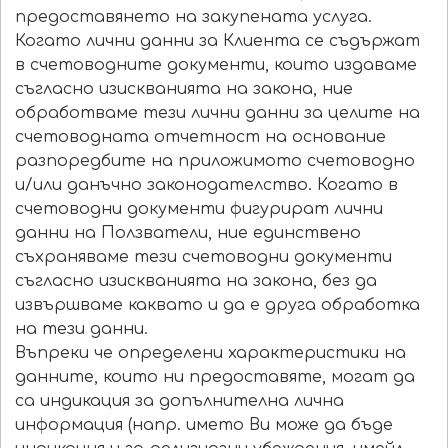
предоставянето на закупената услуга.
Когато лични данни за Клиента се съдържат
в счетоводните документи, които издаваме
съгласно изискванията на закона, ние
обработваме тези лични данни за целите на
счетоводната отчетност на основание
разпоредбите на приложимото счетоводно
и/или данъчно законодателство. Когато в
счетоводни документи фигурират лични
данни на Ползватели, ние единствено
съхраняваме тези счетоводни документи
съгласно изискванията на закона, без да
извършваме каквато и да е друга обработка
на тези данни.
Въпреки че определени характеристики на
данните, които ни предоставяте, могат да
са индикация за допълнителна лична
информация (напр. името Ви може да бъде