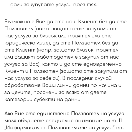
дали закупувате услуги през тях.
Възможно е Вие да сте наш Клиент без да сте
Ползвател (напр. защото сте закупили от
нас услуга за близък или приятел или сте
юридическо лице), да сте Ползвател без да
сте Клиент (напр. защото близък, приятел
или Вашият работодател е закупил от нас
услуга за Вас), както и да сте едновременно
Клиент и Ползвател (защото сте закупили от
нас услуга за себе си). В последния случай
обработваме Ваши лични данни по начина и
за целите, посочени за всяка от двете
категории субекти на данни.
Ако Вие сте единствено Ползвател на услуга,
моля обърнете специално внимание на т. 11
„Информация за Ползвателите на услуги“ по-