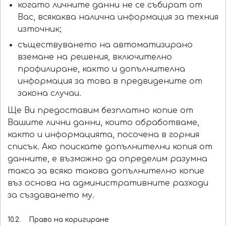
когато личните данни не се събират от
Вас, всякаква налична информация за техния
източник;
съществуването на автоматизирано
вземане на решения, включително
профилиране, както и допълнителна
информация за това в предвидените от
закона случаи.
Ще Ви предоставим безплатно копие от
Вашите лични данни, които обработваме,
както и информацията, посочена в горния
списък. Ако поискате допълнителни копия от
данните, е възможно да определим разумна
такса за всяко такова допълнително копие
въз основа на административните разходи
за създаването му.
10.2. Право на коригиране