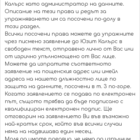
Калърс като администратор на данните.
Описание на тези права и редът за
упражняването им са посочени по-долу в
този раздел.
Всички посочени права можете да упражните
чрез писмено заявление до Юзит Калърс в
свободен текст, отправено лично от Вас или
от изрично упълномощено от Вас лице.
Можете да изпратите съответното
заявление на пощенския адрес или имейл
адреса на нашето длъжностно лице по
защита на данните, посочени в т. 3 по-горе.
Когато заявлението се подава по електронен
път, същото трябва да бъде подписано с
квалифициран електронен подпис. Ще
отговорим на заявлението Ви във възможно
най-кратък срок, който във всички случаи
няма на надвишава един месец.
Моля да имате предвид, че няма да изпълним