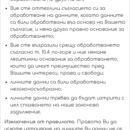
Вие сте оттеглили съгласието си за
обработване на данните, когато данните
са били обработвани въз основа на Вашето
съгласие, и няма друго правно основание за
обработването;
Вие сте възразили срещу обработването
съгласно т. 10.4 по-горе и ние нямаме
легитимни основания за обработването,
които да имат преимущество пред
Вашите интереси, права и свободи;
личните данни са били обработвани
незаконосъобразно;
личните данни трябва да бъдат изтрити с
цел спазването на наше законово
задължение.
Изключения от правилото.
Правото Ви да
искате изтриване на личните Ви данни не се