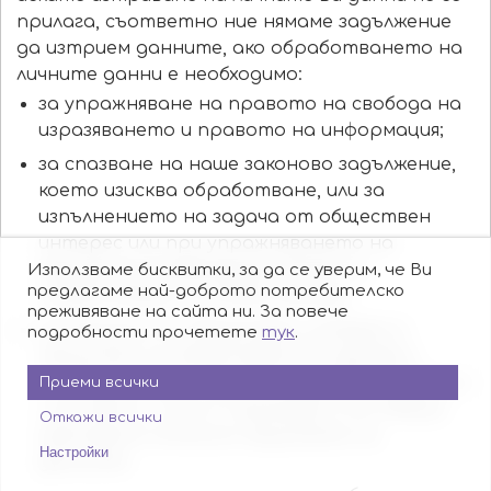
прилага, съответно ние нямаме задължение
да изтрием данните, ако обработването на
личните данни е необходимо:
за упражняване на правото на свобода на
изразяването и правото на информация;
за спазване на наше законово задължение,
което изисква обработване, или за
изпълнението на задача от обществен
интерес или при упражняването на
официални правомощия, които са
Използваме бисквитки, за да се уверим, че Ви
предлагаме най-доброто потребителско
предоставени на Юзит Калърс;
преживяване на сайта ни. За повече
по причини от обществен интерес в
подробности прочетете
тук
.
областта на общественото здраве в
съответствие с член 9, параграф 2, букви з)
Приеми всички
и и), както и член 9, параграф 3 от Общия
Откажи всички
регламент относно защитата на
Настройки
данните;