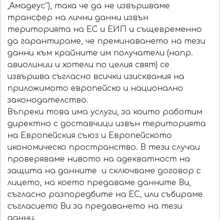
„Амадеус“), така че да не извършваме
трансфер на лични данни извън
територията на ЕС и ЕИП и същевременно
да гарантираме, че преминаването на тези
данни към крайните им получатели (напр.
авиолинии и хотели по целия свят) се
извършва съгласно всички изисквания на
приложимото европейско и национално
законодателство.
Въпреки това има услуги, за които работим
директно с доставчици извън територията
на Европейския съюз и Европейското
икономическо пространство. В тези случаи
проверяваме нивото на адекватност на
защита на данните и сключваме договор с
лицето, на което предаваме данните Ви,
съгласно разпоредбите на ЕС, или събираме
съгласието Ви за предаването на тези
данни.