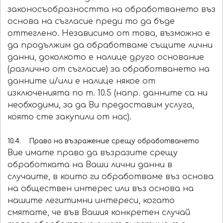
законосъобразността на обработването въз
основа на съгласие преди то да бъде
оттеглено. Независимо от това, възможно е
да продължим да обработваме същите лични
данни, доколкото е налице друго основание
(различно от съгласие) за обработването на
данните и/или е налице някое от
изключенията по т. 10.5 (напр. данните са ни
необходими, за да Ви предоставим услуга,
която сте закупили от нас).
10.4. Право на възражение срещу обработването
Вие имате право да възразите срещу
обработката на Ваши лични данни в
случаите, в които ги обработваме въз основа
на обществен интерес или въз основа на
нашите легитимни интереси, когато
смятате, че във Вашия конкретен случай