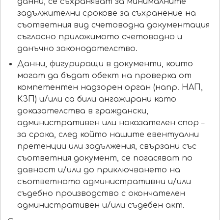
данни, се съхраняват за минималните
задължителни срокове за съхранение на
съответния вид счетоводна документация
съгласно приложимото счетоводно и
данъчно законодателство.
Данни, фигуриращи в документи, които
могат да бъдат обект на проверка от
компетентен надзорен орган (напр. НАП,
КЗП) и/или са били ангажирани като
доказателства в граждански,
административен или наказателен спор –
за срока, след който нашите евентуални
претенции или задължения, свързани със
съответния документ, се погасяват по
давност и/или до приключването на
съответното административни и/или
съдебно производство с окончателен
административен и/или съдебен акт.