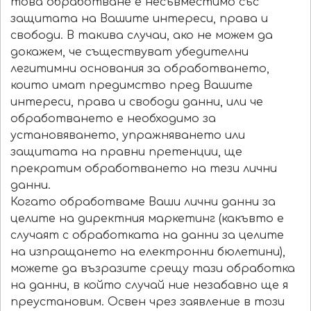
това обработване е несъвместимо със
защитата на Вашите интереси, права и
свободи. В такива случаи, ако не можем да
докажем, че съществуват убедителни
легитимни основания за обработването,
които имат предимство пред Вашите
интереси, права и свободи данни, или че
обработването е необходимо за
установяването, упражняването или
защитата на правни претенции, ще
прекратим обработването на тези лични
данни.
Когато обработваме Ваши лични данни за
целите на директния маркетинг (какъвто е
случаят с обработката на данни за целите
на изпращането на електронни бюлетини),
можете да възразите срещу тази обработка
на данни, в който случай ние незабавно ще я
преустановим. Освен чрез заявление в този