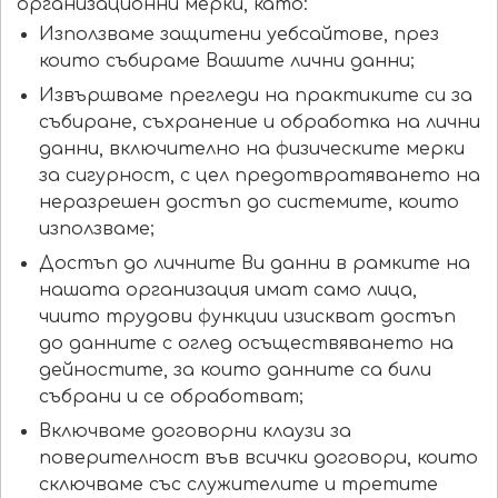
организационни мерки, като:
Използваме защитени уебсайтове, през
които събираме Вашите лични данни;
Извършваме прегледи на практиките си за
събиране, съхранение и обработка на лични
данни, включително на физическите мерки
за сигурност, с цел предотвратяването на
неразрешен достъп до системите, които
използваме;
Достъп до личните Ви данни в рамките на
нашата организация имат само лица,
чиито трудови функции изискват достъп
до данните с оглед осъществяването на
дейностите, за които данните са били
събрани и се обработват;
Включваме договорни клаузи за
поверителност във всички договори, които
сключваме със служителите и третите