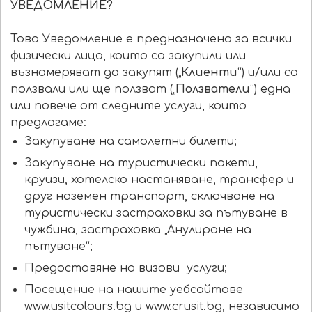
УВЕДОМЛЕНИЕ?
Това Уведомление е предназначено за всички
физически лица, които са закупили или
възнамеряват да закупят („
Клиенти
“) и/или са
ползвали или ще ползват („
Ползватели
“) една
или повече от следните услуги, които
предлагаме:
Закупуване на самолетни билети;
Закупуване на туристически пакети,
круизи, хотелско настаняване, трансфер и
друг наземен транспорт, сключване на
туристически застраховки за пътуване в
чужбина, застраховка „Анулиране на
пътуване“;
Предоставяне на визови услуги;
Посещение на нашите уебсайтове
www.usitcolours.bg и www.crusit.bg, независимо