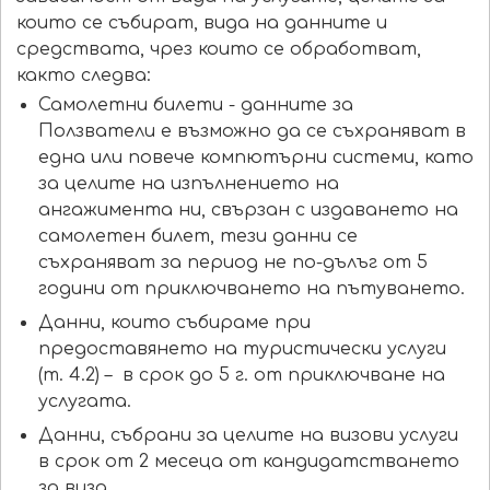
които се събират, вида на данните и
средствата, чрез които се обработват,
както следва:
Самолетни билети - данните за
Ползватели е възможно да се съхраняват в
една или повече компютърни системи, като
за целите на изпълнението на
ангажимента ни, свързан с издаването на
самолетен билет, тези данни се
съхраняват за период не по-дълъг от 5
години от приключването на пътуването.
Данни, които събираме при
предоставянето на туристически услуги
(т. 4.2) – в срок до 5 г. от приключване на
услугата.
Данни, събрани за целите на визови услуги
в срок от 2 месеца от кандидатстването
за виза.