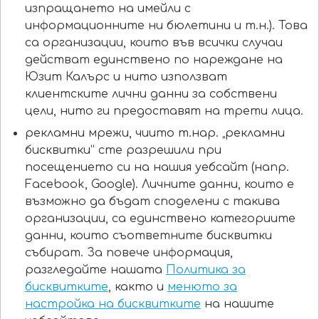
изпращането на имейли с
информационните ни бюлетини и т.н.). Това
са организации, които във всички случаи
действат единствено по нареждане на
Юзит Калърс и нито използват
клиентските лични данни за собствени
цели, нито ги предоставят на трети лица.
рекламни мрежи, чиито т.нар. „рекламни
бисквитки“ сте разрешили при
посещението си на нашия уебсайт (напр.
Facebook, Google). Личните данни, които е
възможно да бъдат споделени с такива
организации, са единствено категориите
данни, които съответните бисквитки
събират. За повече информация,
разгледайте нашата
Политика за
бисквитките
, както и
менюто за
настройка на бисквитките
на нашите