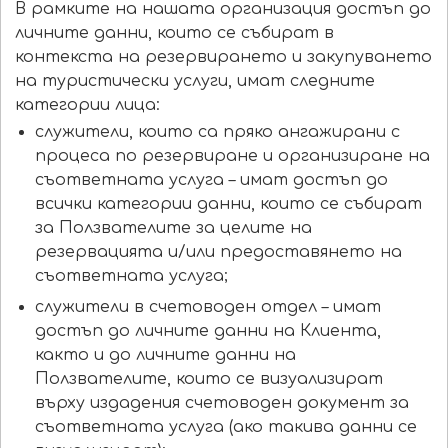
В рамките на нашата организация достъп до
личните данни, които се събират в
контекста на резервирането и закупуването
на туристически услуги, имат следните
категории лица:
служители, които са пряко ангажирани с
процеса по резервиране и организиране на
съответната услуга – имат достъп до
всички категории данни, които се събират
за Ползвателите за целите на
резервацията и/или предоставянето на
съответната услуга;
служители в счетоводен отдел – имат
достъп до личните данни на Клиента,
както и до личните данни на
Ползвателите, които се визуализират
върху издадения счетоводен документ за
съответната услуга (ако такива данни се