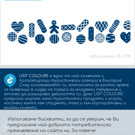
публикувана 05.2018
USIT COLOURS
е една от най-големите и
прогресиращи туристически агенции в България.
След основаването си, компанията за кратко време
се превръща в лидер на пазара за младежки пътувания и
започва да разширява дейността си. Днес USIT COLOURS
предлага широка гама туристически продукти и услуги,
насочени както към студенти, така и към корпоративни и
крайни клиенти.
Използваме бисквитки, за да се уверим, че Ви
предлагаме най-доброто потребителско
Партньори:
isic.bg
dskbank.bg
преживяване на сайта ни. За повече