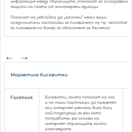
информация между страниците, спомагат за осигуряване 
защита на сайта от злонамерени единици
Помагат на уебсайта да „запомни“ някои ваши
предпочитани настройки за ползването му: пр. честотата
за показване на банер за абонамент за бюлетин
Маркетинг бисквитки
Facebook
Бисквитки, които помагат на нас
•
и на наши партньори да преценят
с
кои интернет реклами биха били
б
най-подходящи за вас като
F
потребител въз основа на
п
интернет страниците, които
о
разглеждате.
р