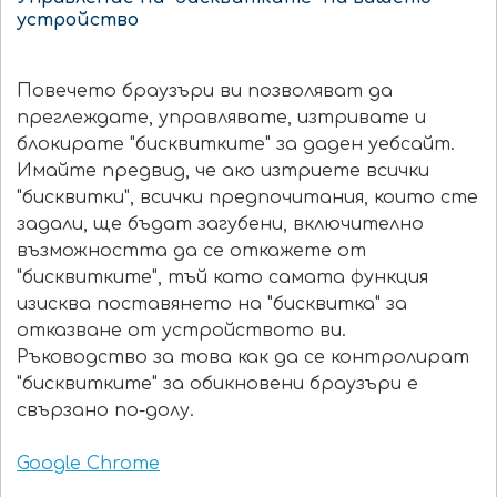
устройство
Повечето браузъри ви позволяват да
преглеждате, управлявате, изтривате и
блокирате "бисквитките" за даден уебсайт.
Имайте предвид, че ако изтриете всички
"бисквитки", всички предпочитания, които сте
задали, ще бъдат загубени, включително
възможността да се откажете от
"бисквитките", тъй като самата функция
изисква поставянето на "бисквитка" за
отказване от устройството ви.
Ръководство за това как да се контролират
"бисквитките" за обикновени браузъри е
свързано по-долу.
Google Chrome