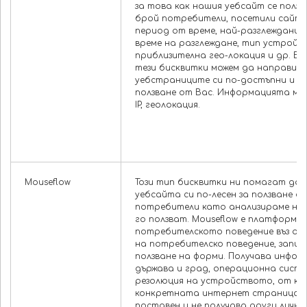
за това как нашия уебсайт се ползв
брой потребители, посетили сайта
период от време, най-разглеждани 
време на разглеждане, тип устройс
приблизителна гео-локация и др. Б
тези бисквитки можем да направим
уебстраниците си по-достъпни и у
ползване от Вас. Информацията мож
IP, геолокация.
Mouseflow
Този тип бисквитки ни помагат да 
уебсайта си по-лесен за ползване 
потребители като анализираме нач
го ползват. Mouseflow е платформа 
потребителското поведение въз ос
на потребителско поведение, запис 
ползване на форми. Получава инфор
държава и град, операционна систе
резолюция на устройството, от кои
конкретната интернет страница, н
поставен и не получава други лични