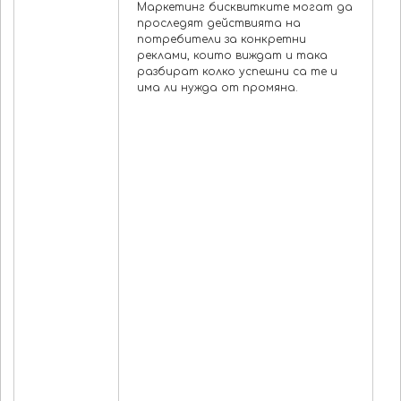
Маркетинг бисквитките могат да
•
проследят действията на
о
потребители за конкретни
б
реклами, които виждат и така
м
разбират колко успешни са те и
о
има ли нужда от промяна.
т
т
к
б
н
в
•
б
д
п
р
р
и
с
н
п
с
и
•
п