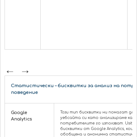
т
к
б
н
в
•
п
н
Статистически – бисквитки за анализ на потр
поведение
Google
Този тип бисквитки ни помагат да
уебсайта си като анализираме как
Analytics
потребителите го използват. Usit C
бисквитки от Google Analytics, ко
обобщена и анонимна статистичес