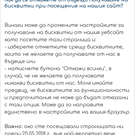
Как да се откажете от бъдещо получаване на
бисквитки при посещение на нашия сайт?
Винаги може да промените настройките за
получаване на бисквитки от нашия уебсайт
като посетите тази страница и:
- изберете отметките срещу бисквитките,
които не желаете да получавате от нас в
бъдеще или
- натиснете бутона “Откажи всички”, в
случай, че не желаете да получавате
никакви бисквитки от нас. Моля имайте
предвид, че бисквитките за функционалности
и предпочитания не може да бъдат отказани
с тази опция. Може да го направите
единствено в настройките на вашия браузър.
Важно
: ако сте посещавали страницата ни
преди 25.05.2018 г., вие най-вероятно вече