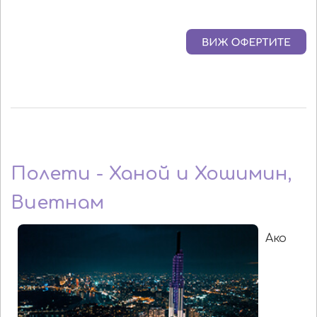
Полети - Ханой и Хошимин,
Виетнам
Ако