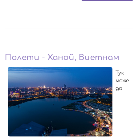
Полети - Ханой, Виетнам
Тук
може
да