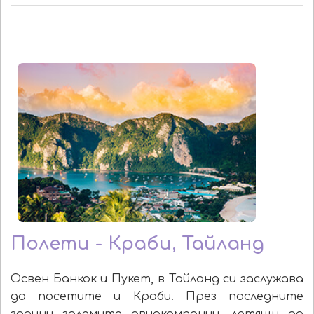
Полети - Краби, Тайланд
Освен Банкок и Пукет, в Тайланд си заслужава
да посетите и Краби. През последните
години големите авиокомпании, летящи до