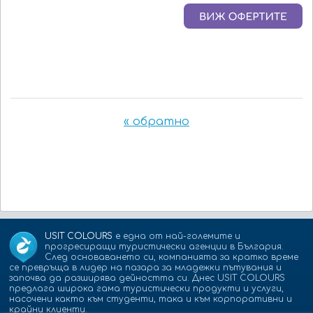
« обратно
USIT COLOURS
е една от най-големите и
прогресиращи туристически агенции в България.
След основаването си, компанията за кратко време
се превръща в лидер на пазара за младежки пътувания и
започва да разширява дейността си. Днес USIT COLOURS
предлага широка гама туристически продукти и услуги,
насочени както към студенти, така и към корпоративни и
крайни клиенти.