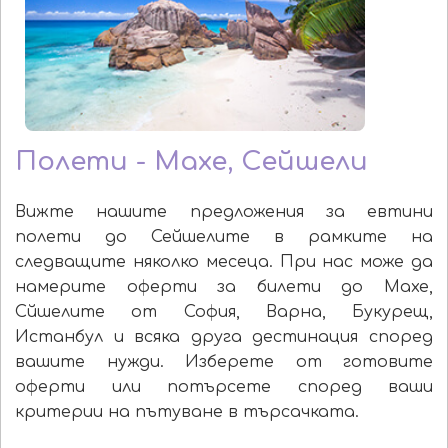
Полети - Махе, Сейшели
Вижте нашите предложения за евтини
полети до Сейшелите в рамките на
следващите няколко месеца. При нас може да
намерите оферти за билети до Махе,
Сйшелите от София, Варна, Букурещ,
Истанбул и всяка друга дестинация според
вашите нужди. Изберете от готовите
оферти или потърсете според ваши
критерии на пътуване в търсачката.