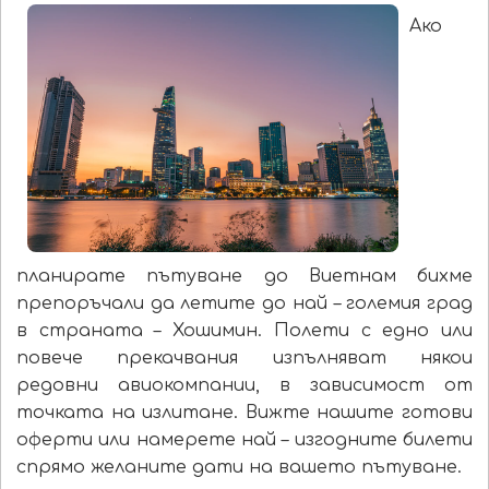
Ако
планирате пътуване до Виетнам бихме
препоръчали да летите до най – големия град
в страната – Хошимин. Полети с едно или
повече прекачвания изпълняват някои
редовни авиокомпании, в зависимост от
точката на излитане. Вижте нашите готови
оферти или намерете най – изгодните билети
спрямо желаните дати на вашето пътуване.