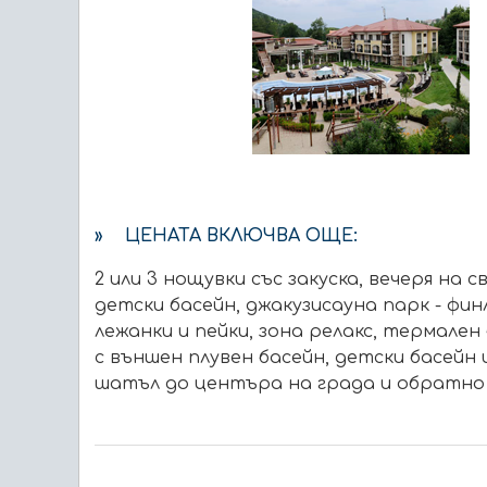
» ЦЕНАТА ВКЛЮЧВА ОЩЕ:
2 или 3 нощувки със закуска, вечеря на с
детски басейн, джакузисауна парк - фин
лежанки и пейки, зона релакс, термале
с външен плувен басейн, детски басейн
шатъл до центъра на града и обратно