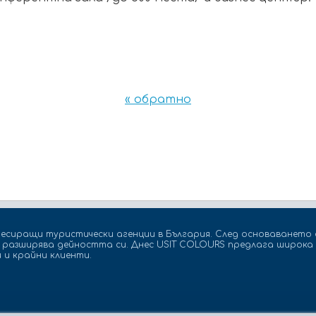
« обратно
есиращи туристически агенции в България. След основаването с
а разширява дейността си. Днес USIT COLOURS предлага широка 
 и крайни клиенти.