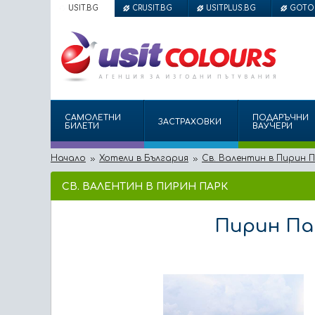
USIT.BG
CRUSIT.BG
USITPLUS.BG
GOTO
САМОЛЕТНИ
ПОДАРЪЧНИ
ЗАСТРАХОВКИ
БИЛЕТИ
ВАУЧЕРИ
Начало
Хотели в България
Св. Валентин в Пирин 
СВ. ВАЛЕНТИН В ПИРИН ПАРК
Пирин Пар