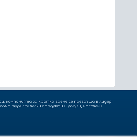
и, компанията за кратко време се превръща в лидер
гама туристически продукти и услуги, насочени