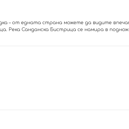
дка – от едната страна можете да видите впеч
ца. Река Санданска Бистрица се намира в поднож