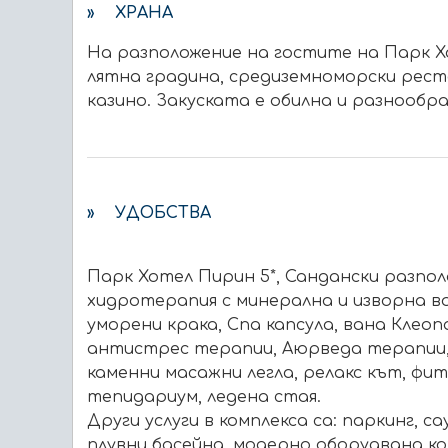
» ХРАНА
На разположение на гостите на Парк Х
лятна градина, средиземноморски рест
кaзино. Закуската е обилна и разнообра
» УДОБСТВА
Парк Хотел Пирин 5*, Сандански разпо
хидротерапия с минерална и изворна во
уморени крака, Спа капсула, вана Клеоп
антистрес терапии, Аюрведа терапии, 
каменни масажни легла, релакс кът, фитн
тепидариум, ледена стая.
Други услуги в комплекса са: паркинг, 
плувни басейна, модерно оборудвана ко