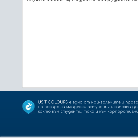
USIT COLOURS
е една от най-големите и прогр
на пазара за младежки пътувания и започва д
както към студенти, така и към корпоративни