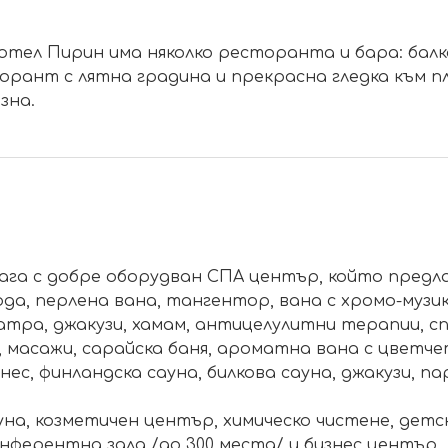
отел Пирин има няколко ресторанта и бара: балк
орант с лятна градина и прекрасна гледка към п
зна.
лага с добре оборудван СПА център, който предл
да, перлена вана, тангентор, вана с хромо-музи
атра, джакузи, хамам, антицелулитни терапии, сп
масажи, сарайска баня, ароматна вана с цветчет
ес, финландска сауна, билкова сауна, джакузи, па
сауна, козметичен център, химическо чистене, дет
нферентна зала /до 300 места/ и бизнес център.