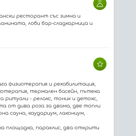
ански ресторант със зимна и
ланината, лоби бар-сладкарница и
ага физиотерапия и рехабилитация,
котерапия, термален басейн, пътека
а ритуали - релакс, тоник и детокс,
а от дива роза за двама, две топли
рна сауна, каудариум, лакониум,
ска площадка, параклис, два открити