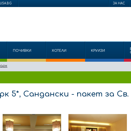
USA.BG
ЗА НАС
ПОЧИВКИ
ХОТЕЛИ
КРУИЗИ
Парк
к 5*, Сандански - пакет за Св