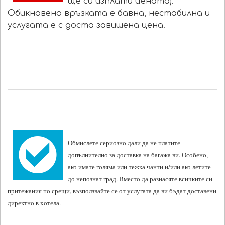
ще си изплати цената).
Обикновено връзката е бавна, нестабилна и
услугата е с доста завишена цена.
Обмислете сериозно дали да не платите
допълнително за доставка на багажа ви. Особено,
ако имате голяма или тежка чанти и/или ако летите
до непознат град. Вместо да разнасяте всичките си
притежания по срещи, възползвайте се от услугата да ви бъдат доставени
директно в хотела.