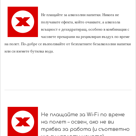
Не плащайте за алкохолни напитки. Никога не
получавате ефекта, който очаквате, а алкохола
всъщност е дехидратиращ, особено в комбинация с
часовете прекарани на рециклиран въздух по време
на полет. По-добре се възползвайте от безплатните безалкохолни напитки
или си вземете бутилка вода.
Не плащайте за Wi-Fi по време
на полет – освен, ако не ви
трябва за работа (и съответно