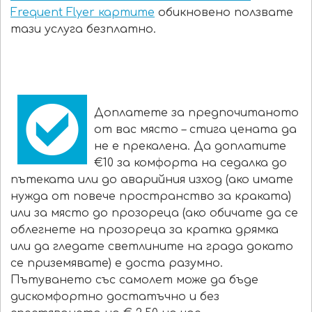
Frequent Flyer картите
обикновено ползвате
тази услуга безплатно.
Доплатете за предпочитаното
от вас място – стига цената да
не е прекалена. Да доплатите
€10 за комфорта на седалка до
пътеката или до аварийния изход (ако имате
нужда от повече пространство за краката)
или за място до прозореца (ако обичате да се
облегнете на прозореца за кратка дрямка
или да гледате светлините на града докато
се приземявате) е доста разумно.
Пътуването със самолет може да бъде
дискомфортно достатъчно и без