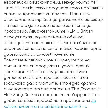
европейски авиокомпании, между които Aer
Lingus и Iberia, сега продават само напитки и
снакс на кратките си полети. При някои
авиокомпании трябва да доплатите за избор
на място и даже още повече за място до
прозореца. Авиокомпаниите KLM и British
airways почти едновременно обявиха
въвеждането на такси за чекиран багаж за
европейските си полети– такси, характерни
досега само за lowcost полетите.
Все повече авиокомпании предлагат на
пътниците си продукти и услуги срещу
доплащане. И ако се чудите от всички
допълнителни екстри кои наистина си
заслужава да заплатите, ето едно кратко
ръководство от авторите на The Economist.
Не плащайте за приоритетен бординг. По-
добре се регистрирайте в програмите
за
лоялни клиенти на авиокомпаниите – с