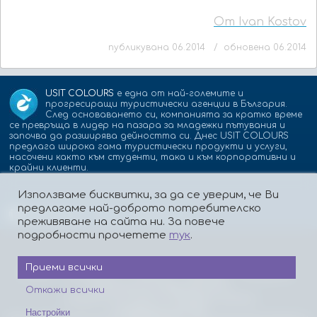
От Ivan Kostov
публикувана 06.2014 / обновена 06.2014
USIT COLOURS
е една от най-големите и
прогресиращи туристически агенции в България.
След основаването си, компанията за кратко време
се превръща в лидер на пазара за младежки пътувания и
започва да разширява дейността си. Днес USIT COLOURS
предлага широка гама туристически продукти и услуги,
насочени както към студенти, така и към корпоративни и
крайни клиенти.
Използваме бисквитки, за да се уверим, че Ви
предлагаме най-доброто потребителско
Партньори:
isic.bg
dskbank.bg
преживяване на сайта ни. За повече
подробности прочетете
тук
.
Приеми всички
За нас
Контакти
Работа
Реклама
Бисквитки
Политика за поверителност
Откажи всички
Защита на лицата, подаващи сигнали
Платформа за ОРС
Настройки