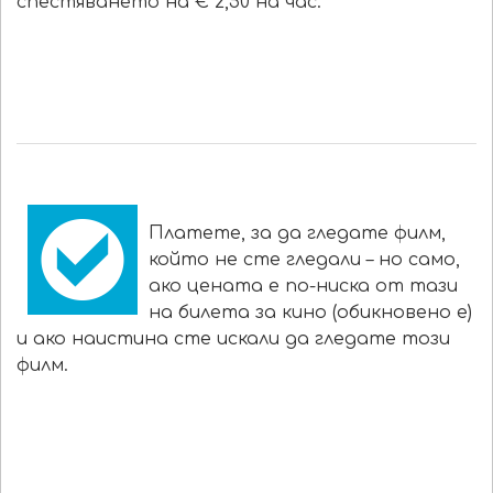
спестяването на € 2,50 на час.
Платете, за да гледате филм,
който не сте гледали – но само,
ако цената е по-ниска от тази
на билета за кино (обикновено е)
и ако наистина сте искали да гледате този
филм.