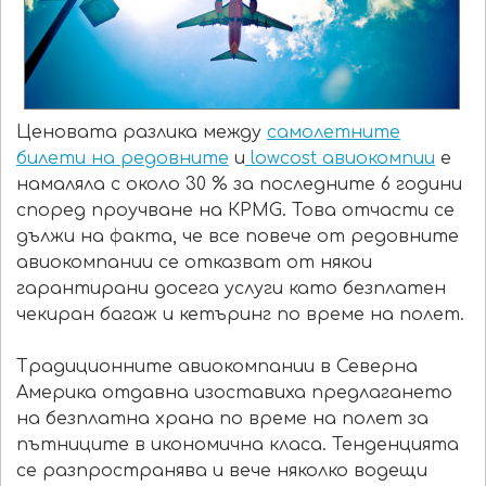
Ценовата разлика между
самолетните
билети на редовните
и
lowcost авиокомпии
е
намаляла с около 30 % за последните 6 години
според проучване на КРМG. Това отчасти се
дължи на факта, че все повече от редовните
авиокомпании се отказват от някои
гарантирани досега услуги като безплатен
чекиран багаж и кетъринг по време на полет.
Традиционните авиокомпании в Северна
Америка отдавна изоставиха предлагането
на безплатна храна по време на полет за
пътниците в икономична класа. Тенденцията
се разпространява и вече няколко водещи