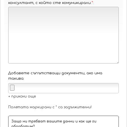
консултант, с който сте комуникирали.
*
:
Добавете съпътстващи документи, ако има
такива:
+ прикачи още
Полетата маркирани с * са задължителни!
Защо ни трябват вашите данни и как ще ги
обработим?