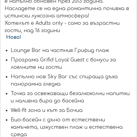
е напълно обновен през 2013 година.
Насладете се на една романтична почивка в
истински луксозна атмосфера!
Хотелът е Adults only - само за възрастни
гости, над 16 години
Ново!
Lounge Bar на частния Грифид плаж
Програма Grifid Loyal Guest с бонуси за
лоялните ни гости
Напълно нов Sky Bar със спираща дъха
панорамна гледка
Точка за освежаващи безалкохолни напитки
и наливна бира до басейна
Well-fit зона и кът за Бочиа
Био-басейн с дъно от естествени
камъчета, изкуствен плаж и естествена
среда