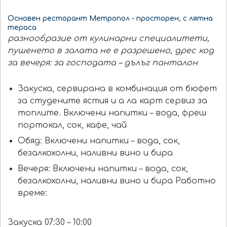
Основен ресторант Метропол - просторен, с лятна
тераса
разнообразие от кулинарни специалитети,
пушенето в залата не е разрешено, дрес код
за вечеря: за господата – дълъг панталон
Закуска, сервирана в комбинация от бюфет
за студените ястия и а ла карт сервиз за
топлите. Включени напитки – вода, фреш
портокал, сок, кафе, чай
Обяд: Включени напитки – вода, сок,
безалкохолни, наливни вино и бира
Вечеря: Включени напитки – вода, сок,
безалкохолни, наливни вино и бира Работно
време:
Закуска 07:30 – 10:00