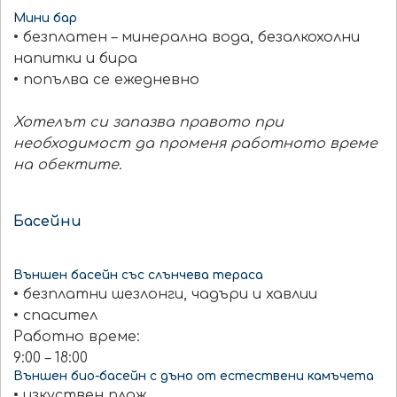
Мини бар
• безплатен – минерална вода, безалкохолни
напитки и бира
• попълва се ежедневно
Хотелът си запазва правото при
необходимост да променя работното време
на обектите.
Басейни
Външен басейн със слънчева тераса
• безплатни шезлонги, чадъри и хавлии
• спасител
Работно време:
9:00 – 18:00
Външен био-басейн с дъно от естествени камъчета
• изкуствен плаж