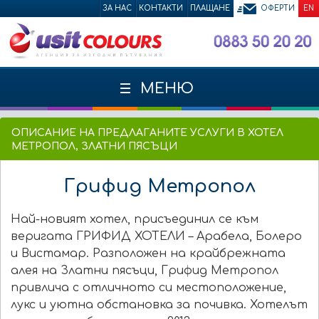
ЗА НАС
КОНТАКТИ
ПЛАЩАНЕ
ОФЕРТИ
EN
МЕНЮ
ОПИСАНИЕ НА ПРЕДЛАГАНИТЕ УСЛУГИ В ХОТЕЛ
МЕТРОПОЛ, ЗЛАТНИ ПЯСЪЦИ
Грифид Метропол
Най-новият хотел, присъединил се към
веригата ГРИФИД ХОТЕЛИ – Арабела, Болеро
и Вистамар. Разположен на крайбрежната
алея на Златни пясъци, Грифид Метропол
привлича с отличното си местоположение,
лукс и уютна обстановка за почивка. Хотелът