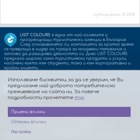
публикувана 01.2015
USIT COLOURS
е една от най-големите и
прогресиращи туристически агенции в България.
След основаването си, компанията за кратко време
се превръща в лидер на пазара за младежки пътувания и
започва да разширява дейността си. Днес USIT COLOURS
предлага широка гама туристически продукти и услуги,
насочени както към студенти, така и към корпоративни и
крайни клиенти.
Използваме бисквитки, за да се уверим, че Ви
предлагаме най-доброто потребителско
Партньори:
isic.bg
dskbank.bg
преживяване на сайта ни. За повече
подробности прочетете
тук
.
Приеми всички
За нас
Контакти
Работа
Реклама
Бисквитки
Политика за поверителност
Откажи всички
Защита на лицата, подаващи сигнали
Платформа за ОРС
Настройки
© Copyright Usit Colours 2026
Дизайн и програмиране:
Studio X