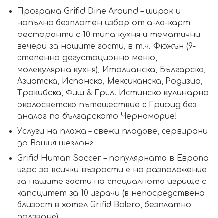
Програма Grifid Dine Around – широк и
напълно безплатен избор от а-ла-карт
ресторанти с 10 типа кухня и тематични
вечери за нашите гости, в т.ч. Фюжън (9-
степенно дегустационно меню,
молекулярна кухня), Италианска, Българска,
Азиатска, Испанска, Мексиканска, Родизио,
Тракийска, Фиш & Грил. Истинско кулинарно
околосветско пътешествие с Грифид без
аналог по българското Черноморие!
Услуги на плажа – свежи плодове, сервирани
до Вашия шезлонг
Grifid Human Soccer – популярната в Европа
игра за всички възрасти е на разположение
за нашите гости на специалното игрище с
капацитет за 10 играчи (в непосредствена
близост в хотел Grifid Bolero, безплатно
ползване)