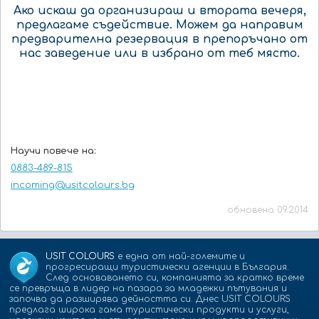
Ако искаш да организираш и втората вечеря,
предлагаме съдействие. Можем да направим
предварителна резервация в препоръчано от
нас заведение или в избрано от теб място.
Научи повече на:
0883-489-815
incoming@usitcolours.bg
обновена 09.2014
USIT COLOURS
е една от най-големите и
прогресиращи туристически агенции в България.
След основаването си, компанията за кратко време
се превръща в лидер на пазара за младежки пътувания и
започва да разширява дейността си. Днес USIT COLOURS
предлага широка гама туристически продукти и услуги,