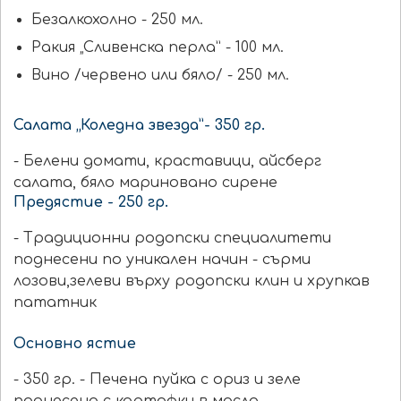
Безалкохолно - 250 мл.
Ракия „Сливенска перла” - 100 мл.
Вино /червено или бяло/ - 250 мл.
Салата „Коледна звезда”- 350 гр.
- Белени домати, краставици, айсберг
салата, бяло мариновано сирене
Предястие - 250 гр.
- Традиционни родопски специалитети
поднесени по уникален начин - сърми
лозови,зелеви върху родопски клин и хрупкав
пататник
Основно ястие
- 350 гр. - Печена пуйка с ориз и зеле