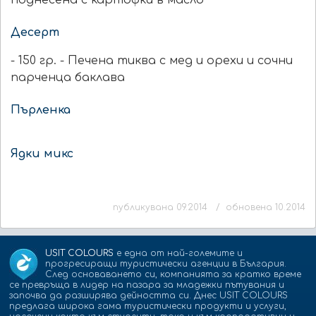
поднесена с картофки в масло
Десерт
- 150 гр. - Печена тиква с мед и орехи и сочни
парченца баклава
Пърленка
Ядки микс
публикувана 09.2014 / обновена 10.2014
USIT COLOURS
е една от най-големите и
прогресиращи туристически агенции в България.
След основаването си, компанията за кратко време
се превръща в лидер на пазара за младежки пътувания и
започва да разширява дейността си. Днес USIT COLOURS
предлага широка гама туристически продукти и услуги,