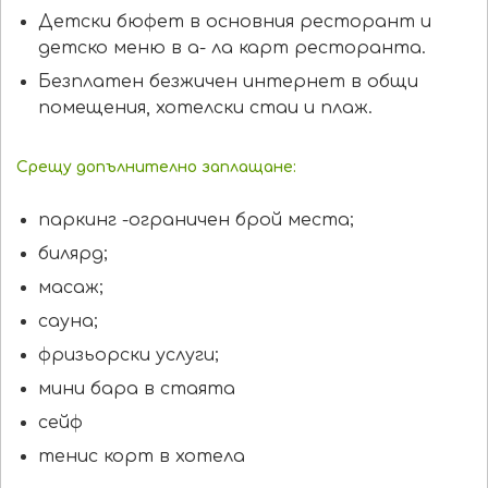
Детски бюфет в основния ресторант и
детско меню в а- ла карт ресторанта.
Безплатен безжичен интернет в общи
помещения, хотелски стаи и плаж.
Срещу допълнително заплащане:
паркинг -ограничен брой места;
билярд;
масаж;
сауна;
фризьoрски услуги;
мини бара в стаята
сейф
тенис корт в хотела