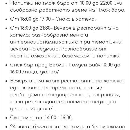
Напитки на плаж бара от
10:00 до 22:00
или
съобразно работното време на Плаж бара.
От
15:00 до 17:00
– Снакс в хотела.
От
18:00 до 21:30
– Вечеря в ресторанта на
хотела: разнообразно меню и
интернационални ястия с три тематични
вечери на седмица. Разнообразие от
местни алкохолни и безалкохолни напитки.
Снек бар пред Берлин Голден Бийч
10:00 до
16:00
/пица, дюнер/
Вечеря в а-ла-карт ресторанта на хотела:
еднократно по време на престоя /
необходима е предварителна резервация,
като резервации се приемат предходен
ден-за-следващ/.
Сладолед от 14:00 – 16:00.
24 часа : български алкохолни и безалкохолни