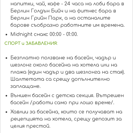
напитки, чай, кафе - 24 часa на лоби бара в
Берлин Голдън Бийч и на фитнес бара в
Берлин Грийн Парк, а на останалите
барове съобразно работните им времена.
Midnight снакс 00:00 - 01:00.
СПОРТ и ЗАБАВЛЕНИЯ:
Безплатно ползване на басейн, чадър и
шезлонг около басейна на хотела или на
плажа (един чадър и два шезлонга на стая).
Шалтетата са срещу допълнително
заплащане.
Външен басейн с детска секция. Вътрешен
басейн /работи само при лошо време/.
Хавлии за басейна, които се получават на
рецепцията на хотела, срещу депозит за
целия престой.