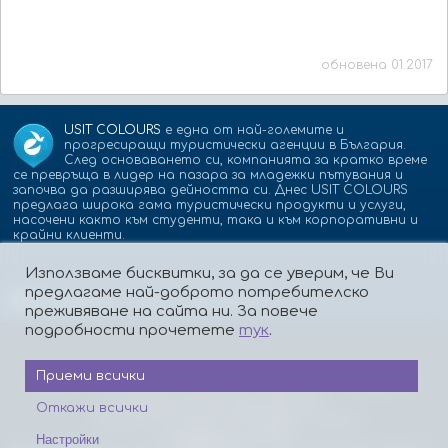
обновена 01.2017
USIT COLOURS
е една от най-големите и
прогресиращи туристически агенции в България.
След основаването си, компанията за кратко време
се превръща в лидер на пазара за младежки пътувания и
започва да разширява дейността си. Днес USIT COLOURS
предлага широка гама туристически продукти и услуги,
насочени както към студенти, така и към корпоративни и
крайни клиенти.
Използваме бисквитки, за да се уверим, че Ви
предлагаме най-доброто потребителско
Партньори:
isic.bg
dskbank.bg
преживяване на сайта ни. За повече
подробности прочетете
тук
.
Приеми всички
За нас
Контакти
Работа
Реклама
Бисквитки
Политика за поверителност
Откажи всички
Защита на лицата, подаващи сигнали
Платформа за ОРС
Настройки