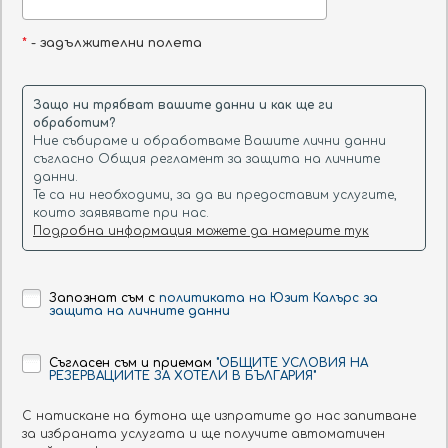
182 ЛВ.
цена на човек с включена
закуска и вечеря
*
- задължителни полета
Виж повече
Защо ни трябват вашите данни и как ще ги
4 нощувки:
ЦЕНА ОТ:
обработим?
21-25 март
242 ЛВ.
цена на човек с включена
Ние събираме и обработваме Вашите лични данни
закуска и вечеря
съгласно Общия регламент за защита на личните
данни.
Те са ни необходими, за да ви предоставим услугите,
Виж повече
които заявявате при нас.
Подробна информация можете да намерите тук
деца до 6 годишна възраст се
настаняват без доплащане.
Запознат съм с
политиката на Юзит Калърс за
защита на личните данни
Съгласен съм и приемам
"ОБЩИТЕ УСЛОВИЯ НА
НАМЕРЕТЕ ОФЕРТИ ЗА ХОТЕЛА ЗА
РЕЗЕРВАЦИИТЕ ЗА ХОТЕЛИ В БЪЛГАРИЯ"
ДАТИ ПО ВАШ ИЗБОР
С натискане на бутона ще изпратите до нас запитване
за избраната услугата и ще получите автоматичен
Хотел: