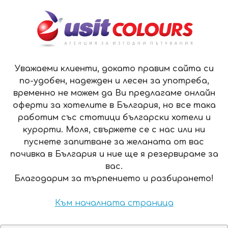
ЗА НАС
КОНТАКТИ
ПЛАЩАНЕ
ОФЕРТИ
EN
МЕНЮ
Уважаеми клиенти, докато правим сайта си
по-удобен, надежден и лесен за употреба,
временно не можем да Ви предлагаме онлайн
БЕЛВЕДЕРЕ ХОЛИДЕЙ КЛУБ ХОТЕЛ 4*, БАНСКО
оферти за хотелите в България, но все така
работим със стотици български хотели и
БЕЛВЕДЕРЕ ХОЛИДЕЙ КЛУБ
курорти. Моля, свържете се с нас или ни
ХОТЕЛ 4*, БАНСКО
пуснете запитване за желаната от вас
почивка в България и ние ще я резервираме за
ИЗГОДНИ ПАКЕТИ
вас.
Благодарим за търпението и разбирането!
2 нощувки:
ЦЕНА ОТ:
9-11 март
121 ЛВ.
цена на човек с включена
Към началната страница
закуска и вечеря
Виж повече