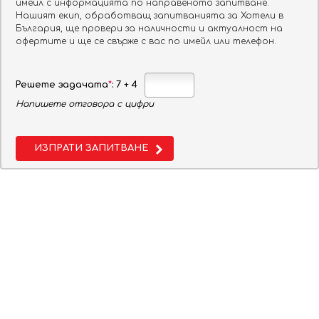
имейл с информацията по направеното запитване.
Нашият екип, обработващ запитванията за Хотели в
България, ще провери за наличности и актуалност на
От:
офертите и ще се свърже с вас по имейл или телефон.
До:
Решете задачата
*
: 7 + 4
Напишете отговора с цифри
Нощувки:
Стаи:
ИЗПРАТИ ЗАПИТВАНЕ
Стая 1
Възрастни
Деца
Бебета
ТЪРСИ