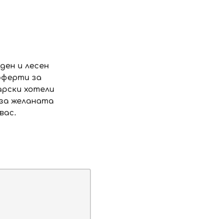
КОНТАКТИ
ПЛАЩАНЕ
ПОЛУЧАВАЙ ОФЕРТИ
EN
ден и лесен
оферти за
БРИГАДИ В
ВИЗИ
ОЩЕ УСЛУГИ
САЩ
арски хотели
 за желаната
вас.