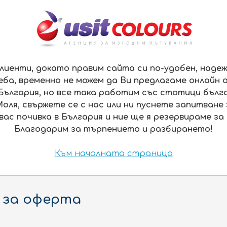
USA.BG
ЗА НАС
лиенти, докато правим сайта си по-удобен, надеж
еба, временно не можем да Ви предлагаме онлайн 
ПОЧИВКИ
ХОТЕЛИ
КРУИЗИ
България, но все така работим със стотици бълг
Моля, свържете се с нас или ни пуснете запитване
вас почивка в България и ние ще я резервираме за 
Благодарим за търпението и разбирането!
Към началната страница
ЕНА
ЗА ДАТИ ПО ВАШ ИЗБОР
 за оферта