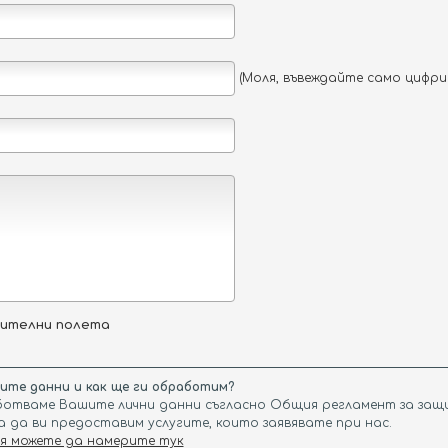
Нощувки:
Стаи:
(Моля, въвеждайте само цифри
Бебета
жителни полета
те данни и как ще ги обработим?
ботваме Вашите лични данни съгласно Общия регламент за защи
за да ви предоставим услугите, които заявявате при нас.
 можете да намерите тук