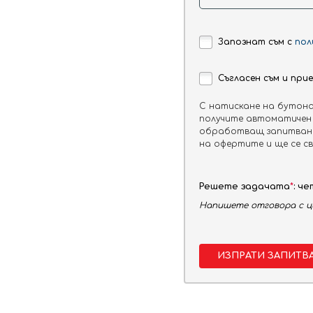
Запознат съм с
пол
Съгласен съм и пр
С натискане на бутона
получите автоматичен 
ХОТЕЛЪТ:
обработващ запитвания
на офертите и ще се св
Хотел Доростор е идеално място за се
атмосфера. Разположението на хотела 
близост до централната част на Албе
Решете задачата
*
: че
Напишете отговора с ц
СТАИТЕ:
ИЗПРАТИ ЗАПИТВ
Хотелът разполага с 15 единични и 132
тоалетна. Срещу допълнително заплаща