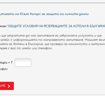
итиката на Юзит Калърс за защита на личните данни
иемам
"ОБЩИТЕ УСЛОВИЯ НА РЕЗЕРВАЦИИТЕ ЗА ХОТЕЛИ В БЪЛГАРИЯ
 ще изпратите до нас запитване за избраната услугата и ще
имейл с информацията по направеното запитване. Нашият екип
та за Хотели в България, ще провери за наличности и актуал
ърже с вас по имейл или телефон.
мейна почивка. Тук ще се насладите на спокойствие и ком
на самия плаж го прави изключително привлекателен за л
на.
тири + 7
ифри
АНЕ
 двойни стаи. За комфорта на гостите всяка стая е снабден
не може да се наеме хладилник. Всички стаи са с балкон.