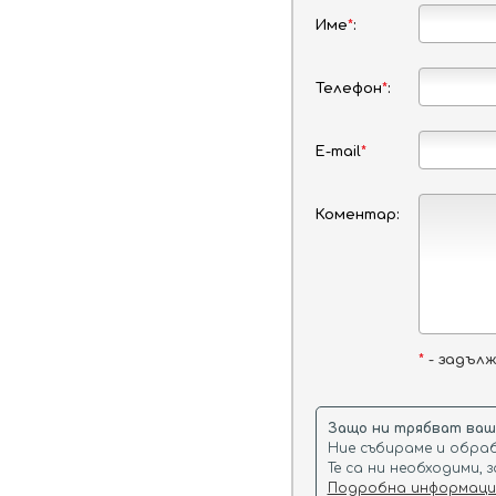
От:
До:
Име
*
:
Телефон
*
:
Стая 1
Възрастни
Деца
E-mail
*
Коментар:
МЕСТОПОЛОЖЕНИЕ:
Разположен на брега на морето
*
- задъл
Защо ни трябват ваши
Ние събираме и обра
Те са ни необходими, 
Подробна информация