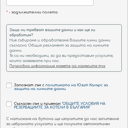
All Inclusive
*
- задължителни полета
Виж повече
6 нощувки:
ЦЕНА ОТ:
Защо ни трябват вашите данни и как ще ги
5-11 септември
436 ЛВ.
обработим?
цена на човек с включен
All Inclusive
Ние събираме и обработваме Вашите лични данни
съгласно Общия регламент за защита на личните
данни.
Виж повече
Те са ни необходими, за да ви предоставим услугите,
които заявявате при нас.
Подробна информация можете да намерите тук
Дете до 12 годишна възраст се
настанява без доплащане.
Запознат съм с
политиката на Юзит Калърс за
защита на личните данни
НАМЕРЕТЕ ОФЕРТИ ЗА ХОТЕЛА ЗА
Съгласен съм и приемам
"ОБЩИТЕ УСЛОВИЯ НА
РЕЗЕРВАЦИИТЕ ЗА ХОТЕЛИ В БЪЛГАРИЯ"
ДАТИ ПО ВАШ ИЗБОР
С натискане на бутона ще изпратите до нас запитване
Хотел:
за избраната услугата и ще получите автоматичен