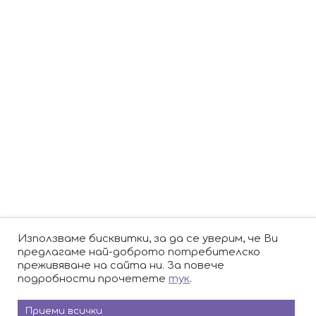
Описанието на хотела и посочените в него цени на услуги са актуални
към момента на изготвяне (последно обновяване) на описанието –
Януари 2017. Възможно е последващи промени да не са отразени
своевременно.
USIT COLOURS
е една от най-големите и
прогресиращи туристически агенции в България.
След основаването си, компанията за кратко време
се превръща в лидер на пазара за младежки пътувания и
започва да разширява дейността си. Днес USIT COLOURS
предлага широка гама туристически продукти и услуги,
насочени както към студенти, така и към корпоративни и
крайни клиенти.
Използваме бисквитки, за да се уверим, че Ви
предлагаме най-доброто потребителско
Партньори:
isic.bg
dskbank.bg
преживяване на сайта ни. За повече
подробности прочетете
тук
.
Приеми всички