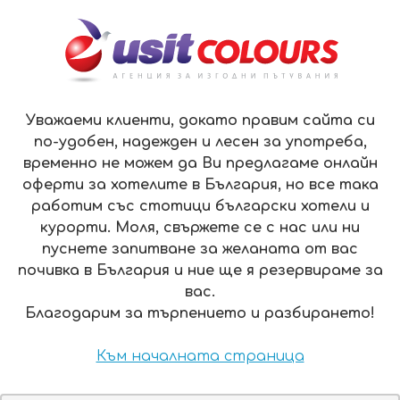
ЗА НАС
КОНТАКТИ
ПЛАЩАНЕ
ОФЕРТИ
EN
МЕНЮ
Уважаеми клиенти, докато правим сайта си
по-удобен, надежден и лесен за употреба,
временно не можем да Ви предлагаме онлайн
КОМ ХОТЕЛ 3*, АЛБЕНА
оферти за хотелите в България, но все така
работим със стотици български хотели и
КОМ
ХОТЕЛ 3*, АЛБЕНА
курорти. Моля, свържете се с нас или ни
пуснете запитване за желаната от вас
ИЗГОДНИ ПАКЕТИ
почивка в България и ние ще я резервираме за
вас.
7 нощувки:
ЦЕНА ОТ:
Благодарим за търпението и разбирането!
15-22 юни
469 ЛВ.
цена на човек с включен
All Inclusive
Към началната страница
Виж повече