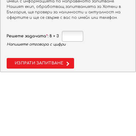
имейл с информацията по направеното запитване.
Нашият екип, обработващ запитванията за Хотели в
България, ще провери за наличности и актуалност на
От:
офертите и ще се свърже с вас по имейл или телефон.
До:
Решете задачата
*
: 8 + 3
Напишете отговора с цифри
Нощувки:
Стаи:
ИЗПРАТИ ЗАПИТВАНЕ
Стая 1
Възрастни
Деца
Бебета
ТЪРСИ
МЕСТОПОЛОЖЕНИЕ: