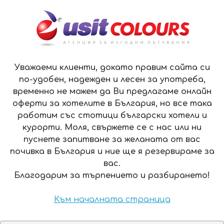
ЗА НАС
КОНТАКТИ
ПЛАЩАНЕ
ОФЕРТИ
EN
МЕНЮ
Уважаеми клиенти, докато правим сайта си
по-удобен, надежден и лесен за употреба,
временно не можем да Ви предлагаме онлайн
ПАРК ХОТЕЛ РИБАРИЦА ХОТЕЛ 3*, РИБАРИЦА
оферти за хотелите в България, но все така
работим със стотици български хотели и
ПАРК ХОТЕЛ РИБАРИЦА
ХОТЕЛ 3*,
курорти. Моля, свържете се с нас или ни
РИБАРИЦА
пуснете запитване за желаната от вас
почивка в България и ние ще я резервираме за
ИЗГОДНИ ПАКЕТИ
вас.
Благодарим за търпението и разбирането!
3 нощувки:
ЦЕНА ОТ:
14-17 септември
67 ЛВ.
цена на човек с включена
Към началната страница
закуска
Виж повече