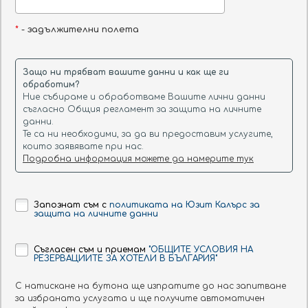
*
- задължителни полета
От:
До:
Защо ни трябват вашите данни и как ще ги
обработим?
Ние събираме и обработваме Вашите лични данни
съгласно Общия регламент за защита на личните
Нощувки:
Стаи:
данни.
Те са ни необходими, за да ви предоставим услугите,
които заявявате при нас.
Подробна информация можете да намерите тук
Стая 1
Възрастни
Деца
Бебета
Запознат съм с
политиката на Юзит Калърс за
защита на личните данни
Съгласен съм и приемам
"ОБЩИТЕ УСЛОВИЯ НА
РЕЗЕРВАЦИИТЕ ЗА ХОТЕЛИ В БЪЛГАРИЯ"
ТЪРСИ
С натискане на бутона ще изпратите до нас запитване
за избраната услугата и ще получите автоматичен