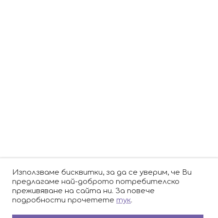
Домашни любимци
Не са позволени.
USIT COLOURS
е една от най-големите и
прогресиращи туристически агенции в България.
След основаването си, компанията за кратко време
се превръща в лидер на пазара за младежки пътувания и
започва да разширява дейността си. Днес USIT COLOURS
предлага широка гама туристически продукти и услуги,
насочени както към студенти, така и към корпоративни и
крайни клиенти.
Използваме бисквитки, за да се уверим, че Ви
предлагаме най-доброто потребителско
Партньори:
isic.bg
dskbank.bg
преживяване на сайта ни. За повече
подробности прочетете
тук
.