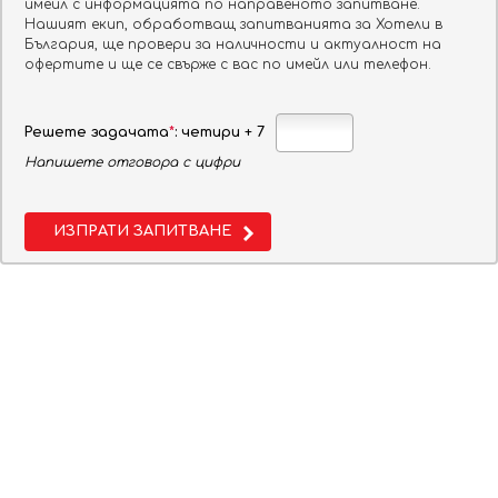
МЕСТОПОЛОЖЕНИЕ:
имейл с информацията по направеното запитване.
Нашият екип, обработващ запитванията за Хотели в
На около 2 километра от основната част на с.
България, ще провери за наличности и актуалност на
Рибарица
офертите и ще се свърже с вас по имейл или телефон.
Решете задачата
*
: четири + 7
Напишете отговора с цифри
ИЗПРАТИ ЗАПИТВАНЕ
By Maria Koynakova