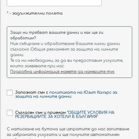
Разположени в близост до плажа
*
- задължителни полета
ХОТЕЛЪТ:
Защо ни трябват вашите данни и как ще ги
Офертата "Хотел без име" е оферта, при която си
обработим?
резервирате почивка в Приморско на база All Inclusive,
Ние събираме и обработваме Вашите лични данни
като разбирате точния хотел, в който ще сте
съгласно Общия регламент за защита на личните
настанени два дни преди настаняването.
данни.
Те са ни необходими, за да ви предоставим услугите,
Хотелите включени в офертата са:
Перла Бийч I 4*
,
които заявявате при нас.
Перла Бийч II 4*
,
Перла Бийч III 3*
,
Перла плаза 3*
,
Перла
Подробна информация можете да намерите тук
сън парк 4*
.
СТАИТЕ:
Запознат съм с
политиката на Юзит Калърс за
защита на личните данни
ХРАНАТА:
Съгласен съм и приемам
"ОБЩИТЕ УСЛОВИЯ НА
РЕЗЕРВАЦИИТЕ ЗА ХОТЕЛИ В БЪЛГАРИЯ"
С натискане на бутона ще изпратите до нас запитване
УДОБСТВАТА:
за избраната услугата и ще получите автоматичен