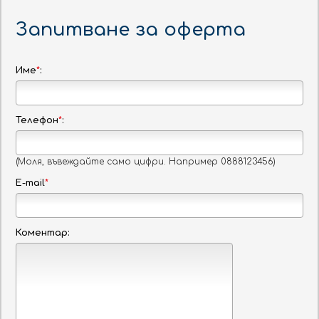
От:
Запитване за оферта
До:
Име
*
:
Нощувки:
Стаи:
Телефон
*
:
Стая 1
Възрастни
Деца
(Моля, въвеждайте само цифри. Например 0888123456)
E-mail
*
Бебета
Коментар:
ТЪРСИ
МЕСТОПОЛОЖЕНИЕ: