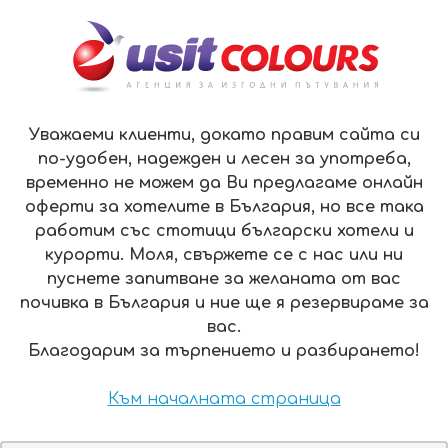
ЗА НАС
КОНТАКТИ
ПЛАЩАНЕ
ОФЕРТИ
EN
МЕНЮ
Уважаеми клиенти, докато правим сайта си
по-удобен, надежден и лесен за употреба,
временно не можем да Ви предлагаме онлайн
ПЕРЛА ХОТЕЛИ - ХОТЕЛ БЕЗ ИМЕ ХОТЕЛ 4*,
оферти за хотелите в България, но все така
ПРИМОРСКО
работим със стотици български хотели и
курорти. Моля, свържете се с нас или ни
ПЕРЛА ХОТЕЛИ - ХОТЕЛ БЕЗ ИМЕ
пуснете запитване за желаната от вас
ХОТЕЛ 4*, ПРИМОРСКО
почивка в България и ние ще я резервираме за
вас.
Благодарим за търпението и разбирането!
НАМЕРЕТЕ ОФЕРТИ ЗА ХОТЕЛА ЗА
ДАТИ ПО ВАШ ИЗБОР
Към началната страница
Хотел: