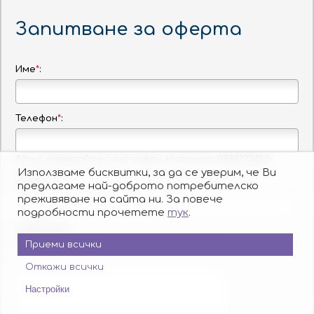
Запитване за оферта
Партньори:
isic.bg
dskbank.bg
Име
*
:
За нас
Контакти
Работа
Реклама
Бисквитки
Политика за поверителност
Защита на лицата, подаващи сигнали
Телефон
*
:
Платформа за ОРС
© Copyright Usit Colours 2026
Дизайн и програмиране:
Studio X
(Моля, въвеждайте само цифри. Например 0888123456)
Използваме бисквитки, за да се уверим, че Ви
E-mail
*
предлагаме най-доброто потребителско
преживяване на сайта ни. За повече
подробности прочетете
тук
.
Коментар:
Приеми всички
Откажи всички
Настройки