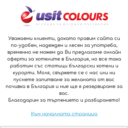
ЗА НАС
КОНТАКТИ
ПЛАЩАНЕ
ОФЕРТИ
EN
МЕНЮ
Уважаеми клиенти, докато правим сайта си
по-удобен, надежден и лесен за употреба,
временно не можем да Ви предлагаме онлайн
ХОТ СПРИНГС МЕДИКЪЛ И СПА 4*
оферти за хотелите в България, но все така
работим със стотици български хотели и
публикувана 06.2018 / обновена 06.2018
курорти. Моля, свържете се с нас или ни
пуснете запитване за желаната от вас
почивка в България и ние ще я резервираме за
USIT COLOURS
е една от най-големите и
вас.
прогресиращи туристически агенции в България.
След основаването си, компанията за кратко време
Благодарим за търпението и разбирането!
се превръща в лидер на пазара за младежки пътувания и
започва да разширява дейността си. Днес USIT COLOURS
предлага широка гама туристически продукти и услуги,
Към началната страница
насочени както към студенти, така и към корпоративни и
крайни клиенти.