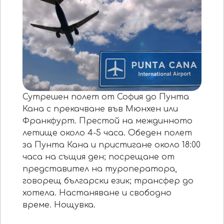
Сутрешен полет от София до Пунта
Кана с прекачване във Мюнхен или
Франкфурт. Престой на междинното
летище около 4-5 часа. Обеден полет
за Пунта Кана и пристигане около 18:00
часа на същия ден; посрещане от
представител на туроператора,
говорещ български език; трансфер до
хотела. Настаняване и свободно
време. Нощувка.