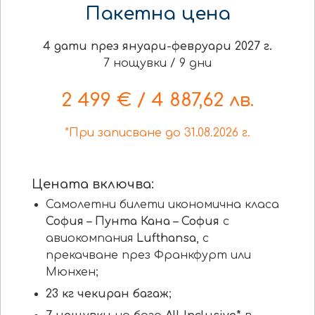
Пакетна цена
4 дати през януари-февруари 2027 г.
7 нощувки / 9 дни
2 499 € / 4 887,62 лв.
*При записване до 31.08.2026 г.
Цената включва:
Самолетни билети икономична класа
София – Пунта Кана – София
с
авиокомпания
Lufthansa
, с
прекачване през Франкфурт или
Мюнхен;
23 кг чекиран багаж
;