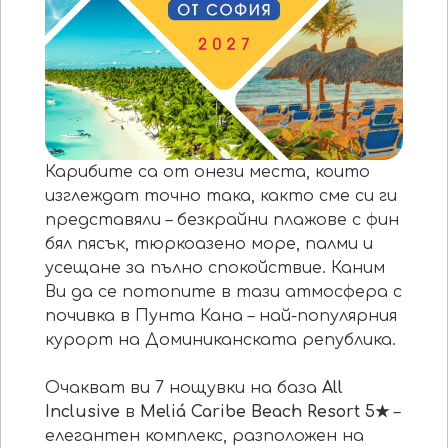
Карибите са от онези места, които
изглеждат точно така, както сме си ги
представяли – безкрайни плажове с фин
бял пясък, тюркоазено море, палми и
усещане за пълно спокойствие. Каним
Ви да се потопите в тази атмосфера с
почивка в Пунта Кана – най-популярния
курорт на Доминиканската република.
Очакват ви 7 нощувки на база
All
Inclusive
в
Meliá Caribe Beach Resort 5
★
–
елегантен комплекс, разположен на