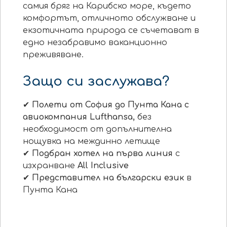
самия бряг на Карибско море, където
комфортът, отличното обслужване и
екзотичната природа се съчетават в
едно незабравимо ваканционно
преживяване.
Защо си заслужава?
✔
Полети
от София до Пунта Кана
с
авиокомпания
Lufthansa
,
без
необходимост от допълнителна
нощувка на междинно летище
✔
Подбран хотел на първа линия
с
изхранване
All Inclusive
✔
Представител на български език
в
Пунта Кана