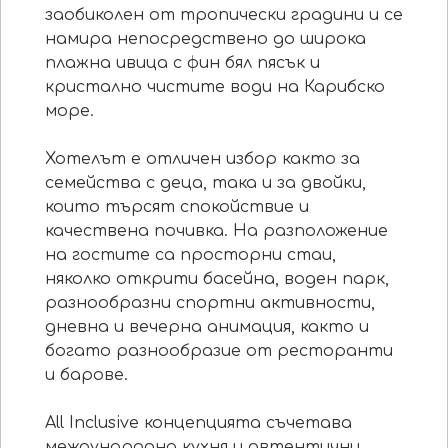
заобиколен от тропически градини и се
намира непосредствено до широка
плажна ивица с фин бял пясък и
кристално чистите води на Карибско
море.
Хотелът е отличен избор както за
семейства с деца, така и за двойки,
които търсят спокойствие и
качествена почивка. На разположение
на гостите са просторни стаи,
няколко открити басейна, воден парк,
разнообразни спортни активности,
дневна и вечерна анимация, както и
богато разнообразие от ресторанти
и барове.
All Inclusive концепцията съчетава
международна кухня и автентични