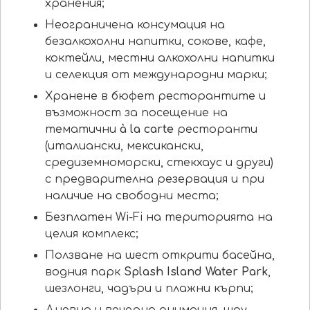
хранения;
Неограничена консумация на
безалкохолни напитки, сокове, кафе,
коктейли, местни алкохолни напитки
и селекция от международни марки;
Хранене в бюфет ресторантите и
възможност за посещение на
тематични
à la carte
ресторанти
(италиански, мексикански,
средиземноморски, стекхаус и други)
с предварителна резервация и при
наличие на свободни места;
Безплатен Wi-Fi на територията на
целия комплекс;
Ползване на шест открити басейна,
водния парк
Splash Island Water Park
,
шезлонги, чадъри и плажни кърпи;
Дневна и вечерна анимация, шоу