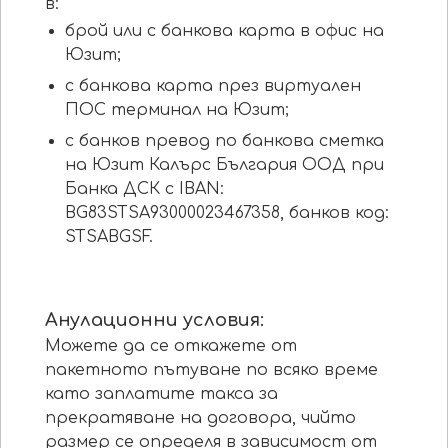
в:
брой или с банкова карта в офис на
Юзит;
с банкова карта през виртуален
ПОС терминал на Юзит;
с банков превод по банкова сметка
на Юзит Калърс България ООД при
Банка ДСК с IBAN:
BG83STSA93000023467358, банков код:
STSABGSF.
Анулационни условия:
Можете да се откажете от
пакетното пътуване по всяко време
като заплатите такса за
прекратяване на договора, чийто
размер се определя в зависимост от