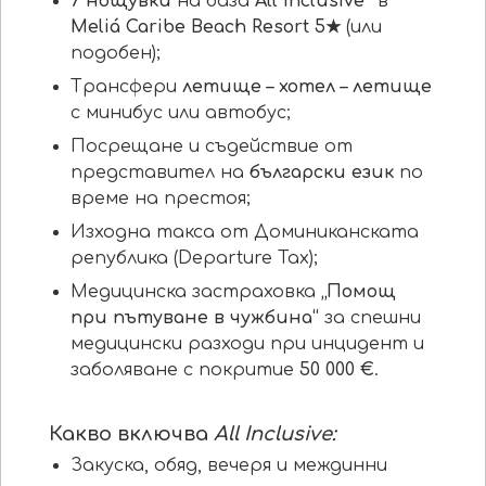
7 нощувки
на база
All Inclusive
*
в
Meliá Caribe Beach Resort 5
★
(или
подобен);
Трансфери
летище – хотел – летище
с минибус или автобус;
Посрещане и съдействие от
представител на
български език
по
време на престоя;
Изходна такса от Доминиканската
република (Departure Tax);
Медицинска застраховка
„Помощ
при пътуване в чужбина“
за спешни
медицински разходи при инцидент и
заболяване с покритие
5
0 000 €
.
Какво включва
All Inclusive:
Закуска, обяд, вечеря и междинни