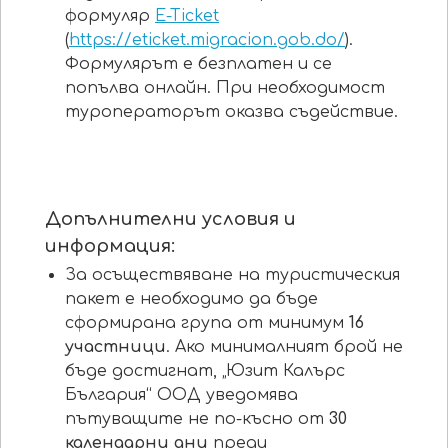
формуляр
E-Ticket
(
https://eticket.migracion.gob.do/
).
Формулярът е безплатен и се
попълва онлайн. При необходимост
туроператорът оказва съдействие.
Допълнителни условия и
информация:
За осъществяване на туристическия
пакет е необходимо да бъде
сформирана група от минимум
16
участници
. Ако минималният брой не
бъде достигнат, „Юзит Калърс
България“ ООД уведомява
пътуващите не по-късно от
30
календарни
дни
преди