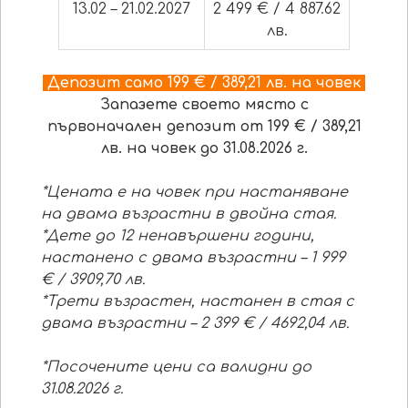
13.02 – 21.02.2027
2 499 € / 4 887.62
лв.
Депозит само 199 € / 389,21 лв. на човек
Запазете своето място с
първоначален депозит от 199 € / 389,21
лв. на човек до 31.08.2026 г.
*
Цената е на човек при настаняване
на двама възрастни в двойна стая.
*Дете до 12 ненавършени години,
настанено с двама възрастни – 1 999
€ / 3909,70 лв.
*Трети възрастен, настанен в стая с
двама възрастни – 2 399 € / 4692,04 лв.
*
Посочените цени са валидни
до
31.08.2026 г
.