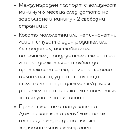
Международен паспорт с валидност
минимум
6 месеца
след датата на
завръщане и минимум
2 свободни
страници
;
Когато малолетни или непълнолетни
лица пътуват с един родител или
без родител, настойник или
попечител, придружителите на тези
лица задължително трябва да
притежават нотариално заверено
пълномощно, удостоверяващо
съгласието на родителите/другия
родител, настойника или попечителя
за пътуване зад граница.
Преди влизане и напускане на
Доминиканската република всички
пътници следва да попълнят
задължителния електронен