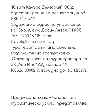
„Юзит Калърс България“ ООД
Удостоверение за регистрация №
РКК-01-05771
Седалище и адрес на управление:
гр. София, бул. „Васил Левски“ №35
Тел.: 0700 15 115, e-mail:
travel@usitcolours.bg
Туроператорът има сключена
задължителна застраховка
„Отговорност на туроператора“
със
ЗК
„Лев Инс“ АД
, полица №
13052610000217
, валидна до
16.04.2027г.
Предлаганата комбинация от
туристически услуги представлява