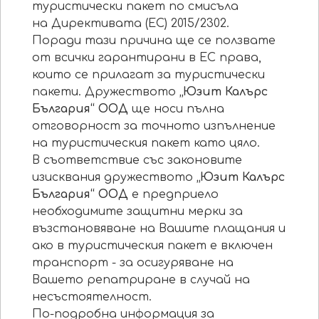
туристически пакет по смисъла
на Директивата (ЕС) 2015/2302.
Поради тази причина ще се ползвате
от всички гарантирани в ЕС права,
които се прилагат за туристически
пакети. Дружеството
„Юзит Калърс
България“ ООД
ще носи пълна
отговорност за точното изпълнение
на туристическия пакет като цяло.
В съответствие със законовите
изисквания дружеството
„Юзит Калърс
България“ ООД
е предприело
необходимите защитни мерки за
възстановяване на Вашите плащания и
ако в туристическия пакет е включен
транспорт - за осигуряване на
Вашето репатриране в случай на
несъстоятелност.
По-подробна информация за