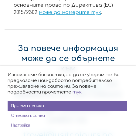
основните права по Директива (ЕС)
2015/2302
може да намерите тук
.
За повече информация
може да се обърнете
към
Използваме бисквитки, за да се уверим, че Ви
предлагаме най-доброто потребителско
удобен за вас
офис
от
преживяване на сайта ни. За повече
мрежата на Usit Colours
подробности прочетете
тук
.
Приеми всички
или да изпратите
Откажи всички
имейл на
Настройки
travel@usitcolours.bg