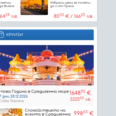
олетни
Избрани цени за полети
до Виена
до и от Прага
29
00
25
164
лв.
85
€ / 166
лв.
КРУИЗИ
Нова Година в Средиземно море
92
1648
€
7 дни 28.12.2026
00
3225
лв.
Costa Toscana
Спокойствието на
55
998
€
есента в Средиземно