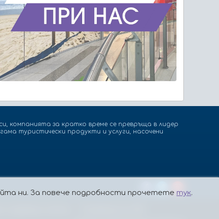
и, компанията за кратко време се превръща в лидер
гама туристически продукти и услуги, насочени
сайта ни. За повече подробности прочетете
тук
.
а, подаващи сигнали
Платформа за ОРС