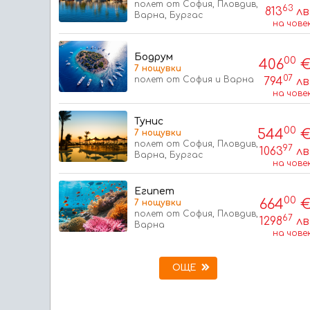
полет от София, Пловдив,
63
813
лв
Варна, Бургас
на чове
Бодрум
00
406
7 нощувки
07
полет от София и Варна
794
лв
на чове
Тунис
00
544
7 нощувки
полет от София, Пловдив,
97
1063
лв
Варна, Бургас
на чове
Египет
00
664
7 нощувки
полет от София, Пловдив,
67
1298
лв
Варна
на чове
ОЩЕ