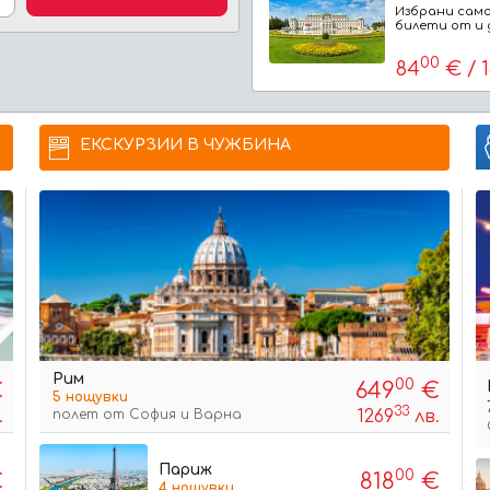
Избрани сам
билети от и 
00
84
€ / 
ЕКСКУРЗИИ В ЧУЖБИНА
Рим
00
€
649
€
5 нощувки
33
полет от София и Варна
.
1269
лв.
к
на човек
Париж
00
€
818
€
4 нощувки