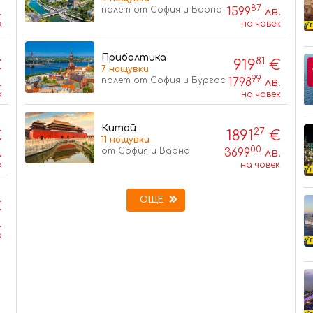
87
полет от София и Варна
.
1599
лв.
к
на човек
Прибалтика
81
€
919
€
7 нощувки
99
полет от София и Бургас
.
1798
лв.
к
на човек
Китай
27
€
1891
€
11 нощувки
00
от София и Варна
.
3699
лв.
к
на човек
ОЩЕ
€
.
к