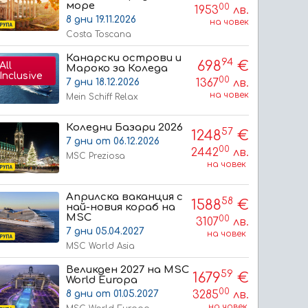
море
00
1953
лв.
8 дни 19.11.2026
на човек
Costa Toscana
Канарски острови и
94
698
€
All
Мароко за Коледа
Inclusive
00
1367
лв.
7 дни 18.12.2026
на човек
Mein Schiff Relax
Коледни Базари 2026
57
1248
€
7 дни от 06.12.2026
00
2442
лв.
MSC Preziosa
на човек
Априлска ваканция с
58
1588
€
най-новия кораб на
MSC
00
3107
лв.
7 дни 05.04.2027
на човек
MSC World Asia
Великден 2027 на MSC
59
1679
€
World Europa
00
3285
лв.
8 дни от 01.05.2027
на човек