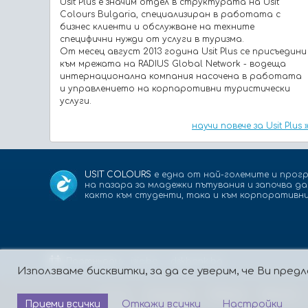
Usit Plus e значим отдел в структурата на Usit
Colours Bulgaria, специализиран в работата с
бизнес клиенти и обслужване на техните
специфични нужди от услуги в туризма.
От месец август 2013 година Usit Plus се присъедини
към мрежата на RADIUS Global Network - водеща
интернационална компания насочена в работата
и управлението на корпаротивни туристически
услуги.
научи повече за Usit Plus 
USIT COLOURS
е една от най-големите и прогр
на пазара за младежки пътувания и започва д
както към студенти, така и към корпоративни
Партньори:
isic.bg
dskbank.bg
Използваме бисквитки, за да се уверим, че Ви пр
За нас
Контакти
Работа
Реклама
Приеми всички
Откажи всички
Настройки