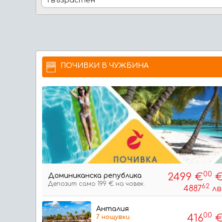
ПОЧИВКИ В ЧУЖБИНА
00
2499 €
Доминиканска република
Депозит само 199 € на човек.
62
4887
лв
на чове
Анталия
00
416
7 нощувки