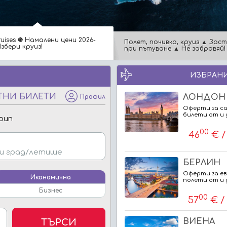
ruises ֍ Намалени цени 2026-
Полет, почивка, круиз ▲ Зас
Избери круиз!
при пътуване ▲ Не забравяй!
ИЗБРАНИ
ТНИ БИЛЕТИ
ЛОНДОН
Профил
Оферти за с
билети от и 
рип
00
46
€ /
БЕРЛИН
Оферти за е
Икономична
полети от и 
Бизнес
00
57
€ / 
ВИЕНА
ТЪРСИ