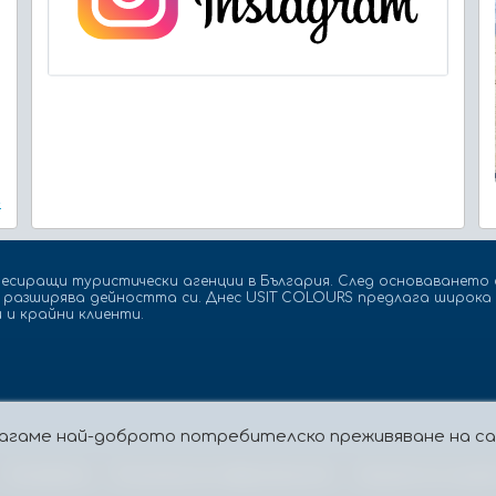
»
есиращи туристически агенции в България. След основаването с
а разширява дейността си. Днес USIT COLOURS предлага широка 
 и крайни клиенти.
едлагаме най-доброто потребителско преживяване на 
Бисквитки
Политика за поверителност
Защита на лицат