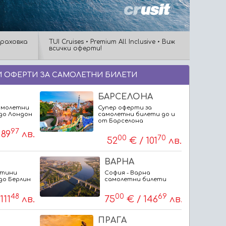
траховка
TUI Cruises • Premium All Inclusive • Виж
всички оферти!
 ОФЕРТИ ЗА САМОЛЕТНИ БИЛЕТИ
БАРСЕЛОНА
амолетни
Супер оферти за
до Лондон
самолетни билети до и
от Барселона
97
 89
лв.
00
70
52
€ / 101
лв.
ВАРНА
втини
София - Варна
до Берлин
самолетни билети
48
00
69
111
лв.
75
€ / 146
лв.
ПРАГА