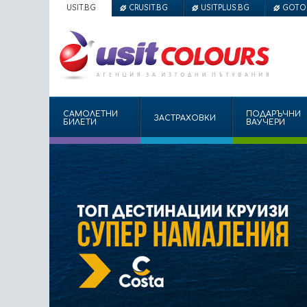
USIT.BG
CRUSIT.BG
USITPLUS.BG
GOTO
САМОЛЕТНИ
ПОДАРЪЧНИ
ЗАСТРАХОВКИ
БИЛЕТИ
ВАУЧЕРИ