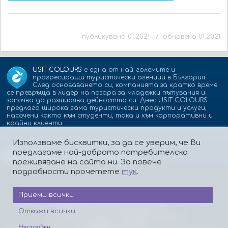
публикувана 01.2021 / обновена 01.2021
USIT COLOURS
е една от най-големите и
прогресиращи туристически агенции в България.
След основаването си, компанията за кратко време
се превръща в лидер на пазара за младежки пътувания и
започва да разширява дейността си. Днес USIT COLOURS
предлага широка гама туристически продукти и услуги,
насочени както към студенти, така и към корпоративни и
крайни клиенти.
Използваме бисквитки, за да се уверим, че Ви
предлагаме най-доброто потребителско
Партньори:
isic.bg
dskbank.bg
преживяване на сайта ни. За повече
подробности прочетете
тук
.
Приеми всички
За нас
Контакти
Работа
Реклама
Бисквитки
Политика за поверителност
Откажи всички
Защита на лицата, подаващи сигнали
Платформа за ОРС
Настройки