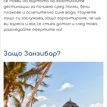
се появи на картата на екзотичните
дестинации за почивка сред палми, бели
плажове и ослепително синя вода. Научете
защо си заслужава, защо гарантираме, че ще
ви хареса и как се стига дотам и след това
разгледайте офертите ни!
Защо Занзибар?