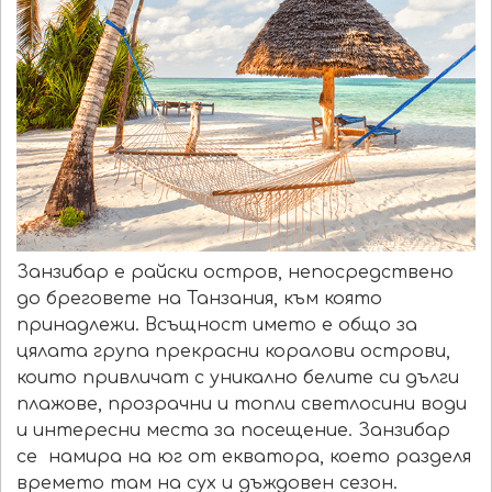
Занзибар е райски остров, непосредствено
до бреговете на Танзания, към която
принадлежи. Всъщност името е общо за
цялата група прекрасни коралови острови,
които привличат с уникално белите си дълги
плажове, прозрачни и топли светлосини води
и интересни места за посещение. Занзибар
се намира на юг от екватора, което разделя
времето там на сух и дъждовен сезон.