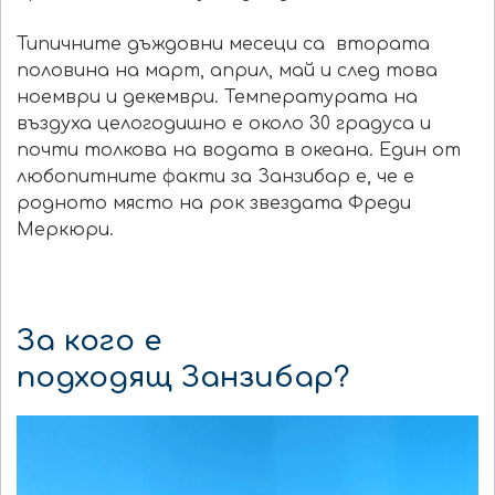
Типичните дъждовни месеци са втората
половина на март, април, май и след това
ноември и декември. Температурата на
въздуха целогодишно е около 30 градуса и
почти толкова на водата в океана. Един от
любопитните факти за Занзибар е, че е
родното място на рок звездата Фреди
Меркюри.
За кого е
подходящ Занзибар?