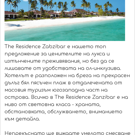
The Residence Zabzibar е нашето топ
предложение за ценителите на лукса и
изтънчените преживявания, но без да се
лишавате от удобствата на ол-инклузива.
Хотелът е разположен на брега на прекрасен
дълъг бял пясъчен плаж в отдалечената от
масовия туризъм югозападна част на
острова. Всичко в The Residence Zanzibar е на
ниво от световна класа - храната,
обстановката, обслужването, вниманието
към детайла.
Непрекъснато ще виждате умелото смесване