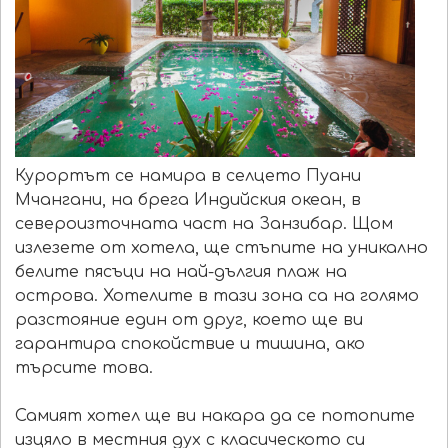
Курортът се намира в селцето Пуани
Мчангани, на брега Индийския океан, в
североизточната част на Занзибар. Щом
излезете от хотела, ще стъпите на уникално
белите пясъци на най-дългия плаж на
острова. Хотелите в тази зона са на голямо
разстояние един от друг, което ще ви
гарантира спокойствие и тишина, ако
търсите това.
Самият хотел ще ви накара да се потопите
изцяло в местния дух с класическото си