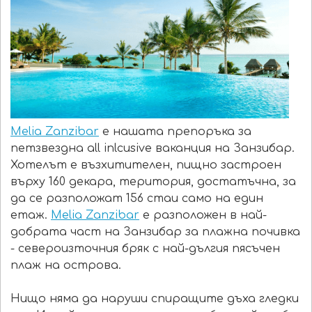
Melia Zanzibar
е нашата препоръка за
петзвездна all inlcusive ваканция на Занзибар.
Хотелът е възхитителен, пищно застроен
върху 160 декара, територия, достатъчна, за
да се разположат 156 стаи само на един
етаж.
Melia Zanzibar
е разположен в най-
добрата част на Занзибар за плажна почивка
- североизточния бряк с най-дългия пясъчен
плаж на острова.
Нищо няма да наруши спиращите дъха гледки