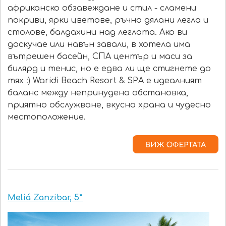
африканско обзавеждане и стил - сламени
покриви, ярки цветове, ръчно дялани легла и
столове, балдахини над леглата. Ако ви
доскучае или навън завали, в хотела има
вътрешен басейн, СПА център и маси за
билярд и тенис, но е едва ли ще стигнете до
тях :) Waridi Beach Resort & SPA е идеалният
баланс между непринудена обстановка,
приятно обслужване, вкусна храна и чудесно
местоположение.
Meliá Zanzibar, 5*