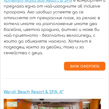
Хотелът Maya Bay Resort & SPA
е комфортен и
предлага една от най-изгодните all inclusive
програма. Ако изобщо успеете да се
откъснете от прекрасния плаж, за релакс в
хотела имате на разположение имате два
басейна, цветна градина, фитнес и може би
най-приятното - безплатни велосипеди, с
които да обикаляте наоколо. Хотелът е
подходящ както за двойки, така и за
семейства с деца.
Waridi Beach Resort & SPA, 4*