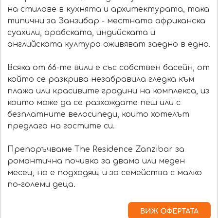
на стилове в кухнята и архитектурата, така
типични за Занзибар - местната африканска
суахили, арабската, индийската и
английската култура оживяват заедно в едно.
Всяка от 66-те вили е със собствен басейн, от
който се разкрива незабравила гледка към
плажа или красивите градини на комплекса, из
които може да се разхождате пеш или с
безплатните велосипеди, които хотелът
предлага на гостите си.
Препоръчваме The Residence Zanzibar за
романтична почивка за двама или меден
месец, но е подходящ и за семейства с малко
по-големи деца.