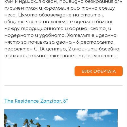
към Индийския океан, привидно безкрайния бял
пясъчен плаж и кораловия риф точно срещу
него. Цялото обзавеждане на стаите и
общите части на хотела е идеален баланс
между традиционното и африканското, и
модерното и удобното. Хотелът е идеално
място за почивка за двама - 6 ресторанта,
перфектен СПА център, 2 инфинити басейна,
тишина и пълно откъсване от реалността.
The Residence Zanzibar, 5*