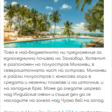
Това е най-бюджетното ни предложение за
едноседмична почивка на Занзибар. Хотелът
е разположен на полуостров Мичамви, в
североизточната част на острова. Мичамви
е райски полуостров с кокосова гора в
средата и неземни плажове и на източния, и
на западния бряг. Може да гледате изгрева
над Индийския океан и същия ден да се
насладите на залеза над Чуака бей на запад.