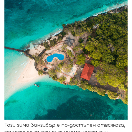
Тази зима Занзибар е по-достъпен отвсякога,