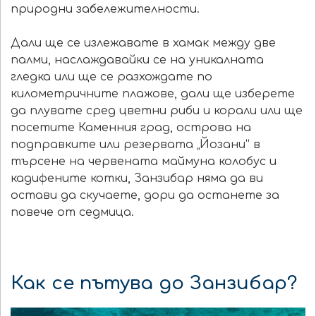
природни забележителности.
Дали ще се излежавате в хамак между две
палми, наслаждавайки се на уникалната
гледка или ще се разхождате по
километричните плажове, дали ще изберете
да плувате сред цветни риби и корали или ще
посетите Каменния град, острова на
подправките или резервата „Йозани“ в
търсене на червената маймуна колобус и
кадифените котки, Занзибар няма да ви
остави да скучаете, дори да останете за
повече от седмица.
Как се пътува до Занзибар?