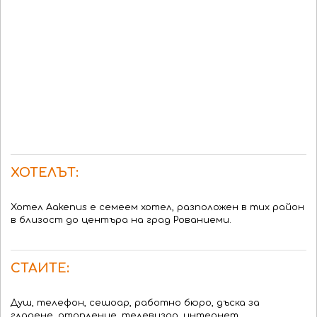
ХОТЕЛЪТ:
Хотел Aakenus е семеем хотел, разположен в тих район
в близост до центъра на град Рованиеми.
СТАИТЕ:
Душ, телефон, сешоар, работно бюро, дъска за
гладене, отопление, телевизор, интернет.