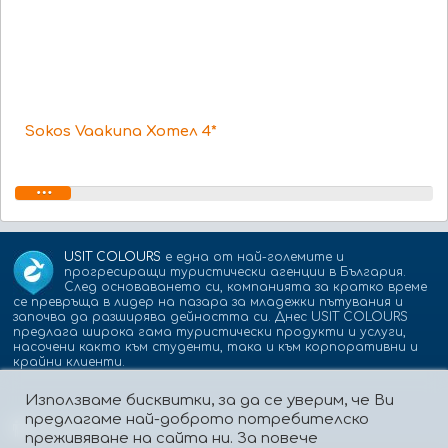
Sokos Vaakuna Хотел 4*
USIT COLOURS
е една от най-големите и
прогресиращи туристически агенции в България.
След основаването си, компанията за кратко време
се превръща в лидер на пазара за младежки пътувания и
започва да разширява дейността си. Днес USIT COLOURS
предлага широка гама туристически продукти и услуги,
насочени както към студенти, така и към корпоративни и
крайни клиенти.
Използваме бисквитки, за да се уверим, че Ви
предлагаме най-доброто потребителско
Партньори:
isic.bg
dskbank.bg
преживяване на сайта ни. За повече