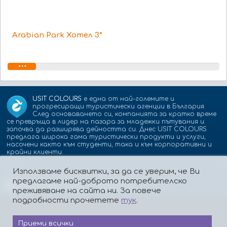
Arabian Park Хотел 3*
USIT COLOURS
е една от най-големите и
прогресиращи туристически агенции в България.
След основаването си, компанията за кратко време
се превръща в лидер на пазара за младежки пътувания и
започва да разширява дейността си. Днес USIT COLOURS
предлага широка гама туристически продукти и услуги,
насочени както към студенти, така и към корпоративни и
крайни клиенти.
Използваме бисквитки, за да се уверим, че Ви
предлагаме най-доброто потребителско
Партньори:
isic.bg
dskbank.bg
преживяване на сайта ни. За повече
подробности прочетете
тук
.
Приеми всички