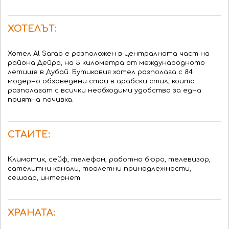
ХОТЕЛЪТ:
Хотел Al Sarab е разположен в централната част на
района Дейра, на 5 километра от международното
летище в Дубай. Бутиковия хотел разполага с 84
модерно обзаведени стаи в арабски стил, които
разполагат с всички необходими удобства за една
приятна почивка.
СТАИТЕ:
Климатик, сейф, телефон, работно бюро, телевизор,
сателитни канали, тоалетни принадлежности,
сешоар, интернет.
ХРАНАТА: