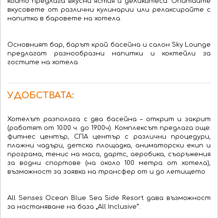
който предлага вкусни ястия и деликатеси.
Опитайте
вкусовете от различни кулинарии или релаксирайте с
напитка в баровете на хотела.
Основният бар, барът край басейна и салон Sky Lounge
предлагат разнообразни напитки и коктейли за
гостите на хотела.
УДОБСТВАТА:
Хотелът разполага с два басейна – открит и закрит
(работят от 10.00 ч. до 19.00ч). Комплексът предлага още:
фитнес център, СПА център с различни процедури,
плажни чадъри, детска площадка, аниматорски екип и
програма, тенис на маса, дартс, аеробика, съоръжения
за водни спортове (на около 100 метра от хотела),
възможност за заявка на трансфер от и до летището
All Senses Ocean Blue Sea Side Resort дава възможност
за настаняване на база „All Inclusive”.