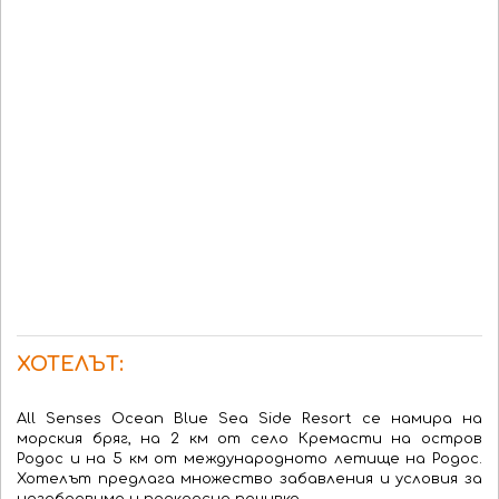
ХОТЕЛЪТ:
All Senses Ocean Blue Sea Side Resort се намира на
м
орски
я
бряг, на 2 км от село Кремасти на остров
Родос
и на 5 км от международното летище на Родос
.
Хотелът предлага множество забавления и условия за