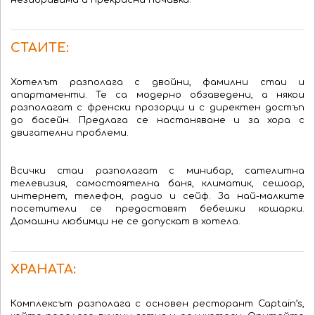
незабравима и прекрасна почивка.
СТАИТЕ:
Хотелът разполага с двойни, фамилни стаи и
апартаменти. Те са модерно обзаведени, а някои
разполагат с френски прозорци и с директен достъп
до басейн.
Предлага се настаняване и за хора с
двигателни проблеми.
Всички стаи разполагат с минибар, сателитна
телевизия, самостоятелна баня, к
лиматик,
сешоар,
интернет, телефон, радио и
сейф
. За най-малките
посетители с
е предоставят
бебешки кошарки.
Домашни любимци не се допускат в хотела.
ХРАНАТА:
Комплексът разполага с основен ресторант Captain’s,