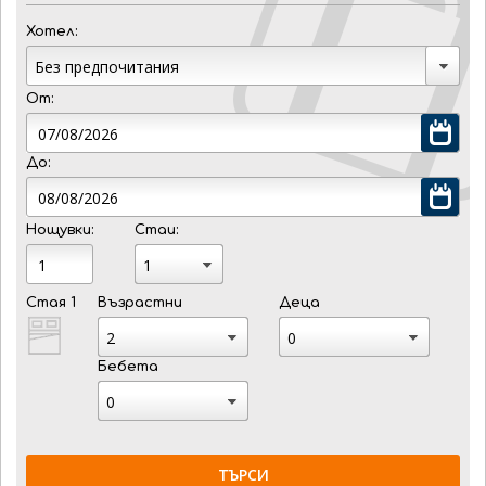
Хотел:
От:
До:
Нощувки:
Стаи:
Стая 1
Възрастни
Деца
Бебета
ТЪРСИ