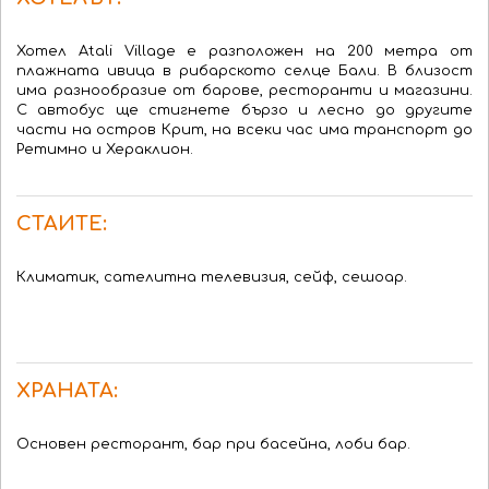
Хотел Atali Village е разположен на 200 метра от
плажната ивица в рибарското селце Бали. В близост
има разнообразие от барове, ресторанти и магазини.
С автобус ще стигнете бързо и лесно до другите
части на остров Крит, на всеки час има транспорт до
Ретимно и Хераклион.
СТАИТЕ:
Климатик, сателитна телевизия, сейф, сешоар.
ХРАНАТА:
Основен ресторант, бар при басейна, лоби бар.