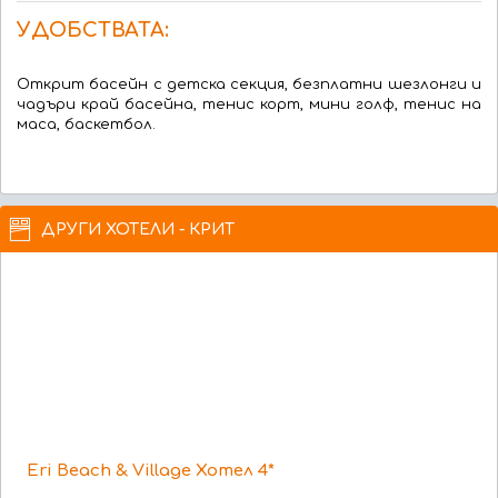
УДОБСТВАТА:
Открит басейн с детска секция, безплатни шезлонги и
чадъри край басейна, тенис корт, мини голф, тенис на
маса, баскетбол.
ДРУГИ ХОТЕЛИ - КРИТ
Eri Beach & Village Хотел 4*