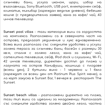
слънчеви бани, услуга иконом, щори, избор на
възглавници, Sony Bluetooth, USB port, електронен сейф,
климатик, минибар (зареждан веднъж дневно), бебешко
кошче (с предварителна заявка), кана за кафе/ чай, 43
инчов телевизор.
Sunset pool villas
- тази категория вили са гордостта
на комплекса. Разположени са в северната част на
острова, предлагат уединение и лукс едновременно.
Всяка вила разполага със следните удобства и услуги:
голяма тераса за слънчеви бани, басейн с размери 30
кв.м, спалня с голямо легло, кана за кафе/ чай,
сателитна телевизия, сейф, IPod dock и слушалки, Wi- Fi,
42 инчов телевизор, директен достъп до плажа и
лагуната на остров Канифуши, кошница с плодове
(всеки ден), 2 бутилки вино - 1 червено и 1 бяло
(зареждат се всеки ден от Platinum Plus Spirit меню), а
ла карт закуска в Sunset Bar, 1 вечеря в ресторант The
Sunset.
Sunset beach villas
- разположени директно на плажа,
този тип вили са идеални за младоженци. Разполагат
със следните удобства: голямо двойно легло, частна