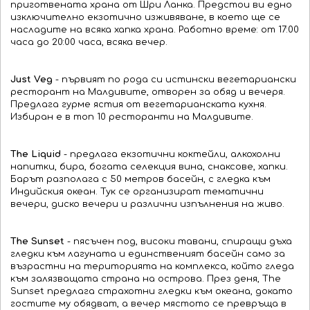
приготвената храна от Шри Ланка. Предстои ви едно
изключително екзотично изживяване, в което ще се
насладите на всяка хапка храна. Работно време: от 17:00
часа до 20:00 часа, всяка вечер.
Just Veg
- първият по рода си истински вегетариански
ресторант на Малдивите, отворен за обяд и вечеря.
Предлага гурме ястия от вегетарианската кухня.
Избиран е в топ 10 ресторанти на Малдивите.
The Liquid
- предлага екзотични коктейли, алкохолни
напитки, бира, богата селекция вина, снаксове, хапки.
Барът разполага с 50 метров басейн, с гледка към
Индийския океан. Тук се организират тематични
вечери, диско вечери и различни изпълнения на живо.
The Sunset
- пясъчен под, високи тавани, спиращи дъха
гледки към лагуната и единственият басейн само за
възрастни на територията на комплекса, който гледа
към залязващата страна на острова. През деня, The
Sunset предлага страхотни гледки към океана, докато
гостите му обядват, а вечер мястото се превръща в