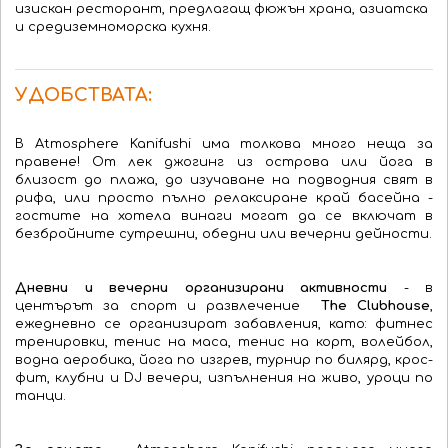
изискан ресторант, предлагащ фюжън храна, азиатска
и средиземноморска кухня.
УДОБСТВАТА:
В Atmosphere Kanifushi има толкова много неща за
правене! От лек джогинг из острова или йога в
близост до плажа, до изучаване на подводния свят в
рифа, или просто пълно релаксиране край басейна -
гостите на хотела винаги могат да се включат в
безбройните сутрешни, обедни или вечерни дейности.
Дневни и вечерни организирани активности
- в
центърът за спорт и развлечение
The Clubhouse
,
ежедневно се организират забавления, като: фитнес
тренировки, тенис на маса, тенис на корт, волейбол,
водна аеробика, йога по изгрев, турнир по билярд, крос-
фит, клубни и DJ вечери, изпълнения на живо, уроци по
танци.