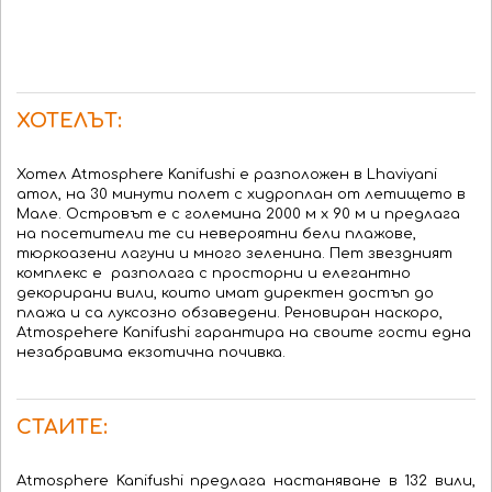
ХОТЕЛЪТ:
Хотел Atmosphere Kanifushi е разположен в Lhaviyani
атол, на 30 минути полет с хидроплан от летището в
Мале. Островът е с големина 2000 м x 90 м и предлага
на посетители те си невероятни бели плажове,
тюркоазени лагуни и много зеленина. Пет звездният
комплекс е разполага с просторни и елегантно
декорирани вили, които имат директен достъп до
плажа и са луксозно обзаведени. Реновиран наскоро,
Atmospehere Kanifushi гарантира на своите гости една
незабравима екзотична почивка.
СТАИТЕ:
Atmosphere Kanifushi предлага настаняване в 132 вили,