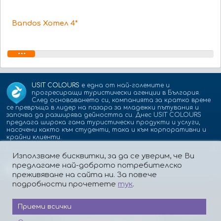
Bandos Хотел 4*
USIT COLOURS
е една от най-големите и
прогресиращи туристически агенции в България.
След основаването си, компанията за кратко време
се превръща в лидер на пазара за младежки пътувания и
започва да разширява дейността си. Днес USIT COLOURS
предлага широка гама туристически продукти и услуги,
насочени както към студенти, така и към корпоративни и
крайни клиенти.
Използваме бисквитки, за да се уверим, че Ви
предлагаме най-доброто потребителско
Партньори:
isic.bg
dskbank.bg
преживяване на сайта ни. За повече
подробности прочетете
тук
.
Приеми всички
За нас
Контакти
Работа
Реклама
Бисквитки
Политика за поверителност