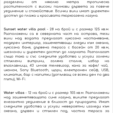
разделени от няколко метра тропическа
растителност с високи палмови дървета за повече
уединение и спокойствие. Всички вили имат директен
достъп до плажа и красивата тюркоазена лагуна.
Sunset water villa pool
- 28 на брой и с размер 125 кв.м.
Разположени са в северната част на острова, тези
вили над водата предлагат луксозно настаняване,
модерен интериор, зашеметяващи гледки към океана,
луксозна баня, дървена тераса с басейн от 20 кв.м,
шезлонзи и директен достъп до лагуната. Разполагат
също така и със следните удобства и услуги: големи
стъклени витрини, голяма спалня, избор на
възглавници, 43 инчов телевизор, кана за кафе/ чай,
иконом, Sony Bluetooth, щори, електронен сейф, USB,
климатик, бар с напитки (допълващ се всеки ден по два
пъти), Wi- Fi.
Water villas
- 12 на брой и с размер 105 кв.м. Разположени
над зашеметяващата синя лагуна, вилите предлагат
елегантно уединение в близост до природата. Имат
следните удобства и услуги: невероятни изгледи към
океана, дървен и стъклен под, частна тераса за