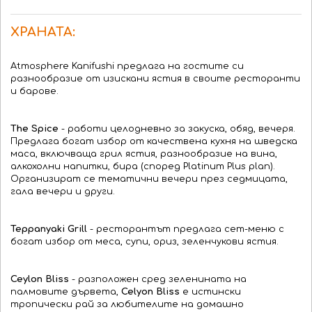
ХРАНАТА:
Аtmosphere Kanifushi предлага на гостите си
разнообразие от изискани ястия в своите ресторанти
и барове.
The Spice
- работи целодневно за закуска, обяд, вечеря.
Предлага богат избор от качествена кухня на шведска
маса, включваща грил ястия, разнообразие на вина,
алкохолни напитки, бира (според Platinum Plus plan).
Организират се тематични вечери през седмицата,
гала вечери и други.
Teppanyaki Grill
- ресторантът предлага сет-меню с
богат избор от меса, супи, ориз, зеленчукови ястия.
Ceylon Bliss
- разположен сред зеленината на
палмовите дървета,
Celyon Bliss
е истински
тропически рай за любителите на домашно