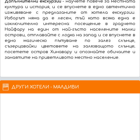
Допълнителни екскурзии
- научете повече за местната
култура и история, и се впуснете в едно автентично
изживяване с предлаганите от хотела екскурзии.
Изборът няма да е лесен, тъй като всяка една е
изключително интересна: посещение в градчето
Найфару на един от най-гъсто населените малки
острови, отплавайте с лодка на запад и се впуснете в
едно магическо пътуване по залез слънце,
съзерцавайки цветовете на залязващото слънце;
посетете остров Хинавару и опознайте обичаите и
занаятите на приветливото местно население.
ДРУГИ ХОТЕЛИ - МАЛДИВИ