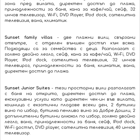
зона пред вилата, директен достъп до плажа,
принадлежности за баня, кана за кафе/чай, сейф, 32
инчов телевизор, Wi-Fi, DVD Player, IPod dock, сателитна
телевизия, вана, климатик.
Sunset family villas
- две плажни вили, свързани
отвътре, с отделен външен достъп към всяка.
Подходящи са за семейства с деца. Разполагат с:
голямо двойно легло, сейф, кана за кафе/чай, Wi-Fi, DVD
Player, IPod dock, сателитна телевизия, 32 инчов
телевироз, принадлежности за баня, климатик, вана,
директен достъп до плажа.
Sunset Junior Suites
- тези просторни вили разполагат
с баня на открито, директен достъп до плажа,
ексклузивни услуги като директен чек-ин във вилата,
кошница с екзотични плодове всеки ден, 2 бутилки
вино по избор, бутилка пенливо вино за Добре Дошли, 2
допълнителни бутилни алкохол по избор, голямо двойно
легло, вана, принадлежности за баня, сейф, IPod dock,
Wi-Fi достъп, DVD player, сателитна телевизия, 40 инчов
телевизор.