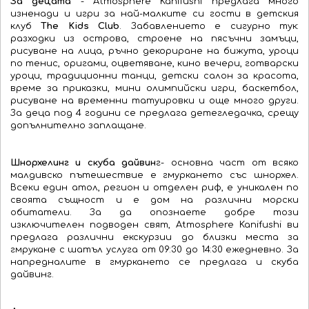
За децата
- Atmosphere Kanifushi предлага много
изненади и игри за най-малките си гости в детския
клуб
The Kids Club
. Забавлението е сигурно тук:
разходки из острова, строене на пясъчни замъци,
рисуване на лица, ръчно декориране на бижута, уроци
по тенис, оригами, оцветяване, кино вечери, готварски
уроци, традиционни танци, детски салон за красота,
време за приказки, мини олимпийски игри, баскетбол,
рисуване на временни татуировки и още много други.
За деца под 4 години се предлага детегледачка, срещу
допълнително заплащане.
Шнорхелинг и скуба дайвин
г- основна част от всяко
малдивско пътешествие е гмуркането със шнорхел.
Всеки един атол, регион и отделен риф, е уникален по
своята същност и е дом на различни морски
обитатели. За да опознаете добре този
изключителен подводен свят, Atmosphere Kanifushi ви
предлага различни екскурзии до близки места за
гмрукане с шатъл услуга от 09:30 до 14:30 ежедневно. За
напредналите в гмуркането се предлага и скуба
дайвинг.