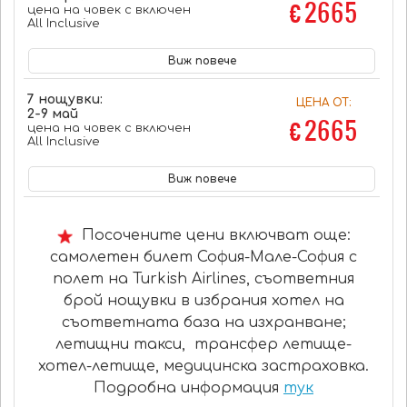
€ 2665
цена на човек с включен
All Inclusive
Виж повече
7 нощувки:
ЦЕНА ОТ:
2-9 май
€ 2665
цена на човек с включен
All Inclusive
Виж повече
Посочените цени включват още:
самолетен билет София-Мале-София с
полет на Turkish Airlines, съответния
брой нощувки в избрания хотел на
съответната база на изхранване;
летищни такси, трансфер летище-
хотел-летище, медицинска застраховка.
Подробна информация
тук