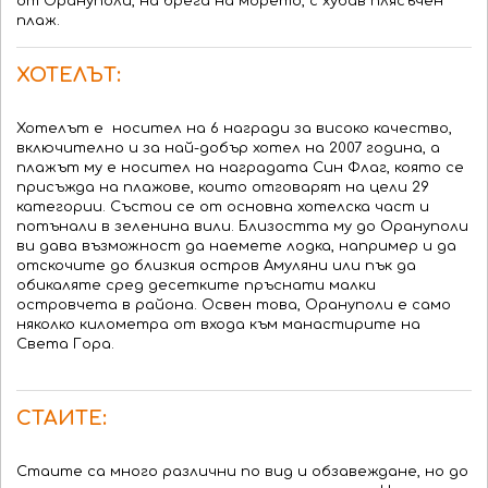
от Орануполи, на брега на морето, с хубав плясъчен
плаж.
ХОТЕЛЪТ:
Хотелът е носител на 6 награди за високо качество,
включително и за най-добър хотел на 2007 година, а
плажът му е носител на наградата Син Флаг, която се
присъжда на плажове, които отговарят на цели 29
категории. Състои се от основна хотелска част и
потънали в зеленина вили. Близостта му до Орануполи
ви дава възможност да наемете лодка, например и да
отскочите до близкия остров Амуляни или пък да
обикаляте сред десетките пръснати малки
островчета в района. Освен това, Орануполи е само
няколко километра от входа към манастирите на
Света Гора.
СТАИТЕ:
Стаите са много различни по вид и обзавеждане, но до