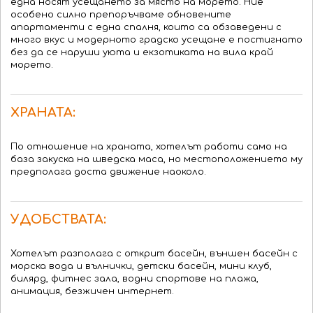
една носят усещането за място на морето. Ние
особено силно препоръчваме обновените
апартаменти с една спалня, които са обзаведени с
много вкус и модерното градско усещане е постигнато
без да се наруши уюта и екзотиката на вила край
морето.
ХРАНАТА:
По отношение на храната, хотелът работи само на
база закуска на шведска маса, но местоположението му
предполага доста движение наоколо.
УДОБСТВАТА:
Хотелът разполага с открит басейн, външен басейн с
морска вода и вълнички, детски басейн, мини клуб,
билярд, фитнес зала, водни спортове на плажа,
анимация, безжичен интернет.