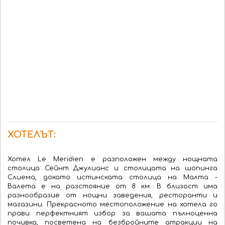
ХОТЕЛЪТ:
Хотел Le Meridien е разположен между нощната
столица Сейнт Джулианс и столицата на шопинга
Слиема, докато истинската столица на Малта -
Валета е на разстояние от 8 км. В близост има
разнообразие от нощни заведения, ресторанти и
магазини. Прекрасното местоположение на хотела го
прави перфектният избор за вашата пълноценна
почивка, посветена на безбройните атракции на