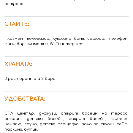
острова.
СТАИТЕ:
Плазмен телевизор, луксозна баня, сешоар, телефон,
мини бар, климатик, Wi-Fi интернет.
ХРАНАТА:
3 ресторанта и 2 бара.
УДОБСТВАТА:
СПА център, джакузи, открит басейн на тераса,
открит детски басейн, закрит басейн, фитнес
център, сауна, детска площадка, зала за скуош, сейф,
паркинг, бутик.