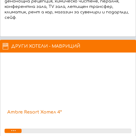
денонощна рецепция, химическо чистене, пералня,
конферентна зала, TV зала, летищен трансфер,
климатик, рент а кар, магазин за сувенири и подаръци,
сейф.
ДРУГИ ХОТЕЛИ - МАВРИЦИЙ
Ambre Resort Хотел 4*