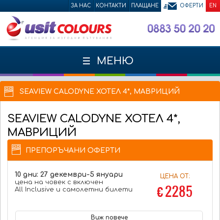
ЗА НАС
КОНТАКТИ
ПЛАЩАНЕ
ОФЕРТИ
EN
МЕНЮ
SEAVIEW CALODYNE ХОТЕЛ 4*, МАВРИЦИЙ
SEAVIEW CALODYNE
ХОТЕЛ 4*,
МАВРИЦИЙ
ПРЕПОРЪЧАНИ ОФЕРТИ
10 дни: 27 декември-5 януари
ЦЕНА ОТ:
цена на човек с включен
€ 2285
All Inclusive и самолетни билети
Виж повече