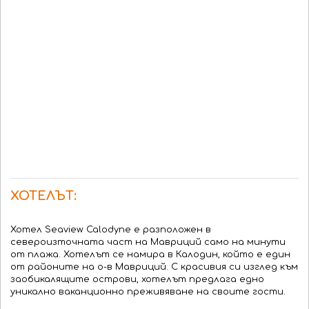
ХОТЕЛЪТ:
Хотел Seaview Calodyne е разположен в
североизточната част на Мавриций само на минути
от плажа. Хотелът се намира в Калодин, който е един
от районите на о-в Мавриций. С красивия си изглед към
заобикалящите острови, хотелът предлага едно
уникално ваканционно преживяване на своите гости.