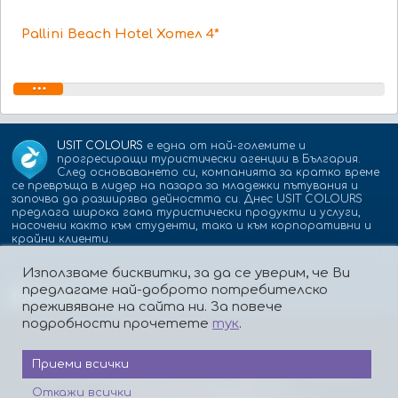
Pallini Beach Hotel Хотел 4*
USIT COLOURS
е една от най-големите и
прогресиращи туристически агенции в България.
След основаването си, компанията за кратко време
се превръща в лидер на пазара за младежки пътувания и
започва да разширява дейността си. Днес USIT COLOURS
предлага широка гама туристически продукти и услуги,
насочени както към студенти, така и към корпоративни и
крайни клиенти.
Използваме бисквитки, за да се уверим, че Ви
предлагаме най-доброто потребителско
Партньори:
isic.bg
dskbank.bg
преживяване на сайта ни. За повече
подробности прочетете
тук
.
Приеми всички
За нас
Контакти
Работа
Реклама
Бисквитки
Политика за поверителност
Откажи всички