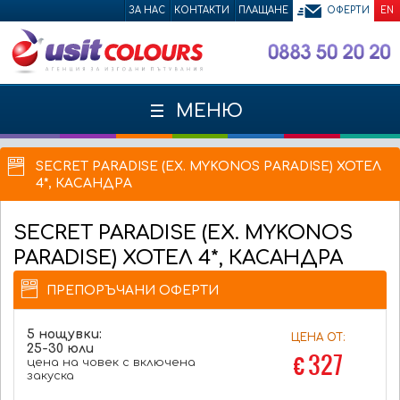
ЗА НАС
КОНТАКТИ
ПЛАЩАНЕ
ОФЕРТИ
EN
МЕНЮ
SECRET PARADISE (EX. MYKONOS PARADISE) ХОТЕЛ
4*, КАСАНДРА
SECRET PARADISE (EX. MYKONOS
PARADISE)
ХОТЕЛ 4*, КАСАНДРА
ПРЕПОРЪЧАНИ ОФЕРТИ
5 нощувки:
ЦЕНА ОТ:
25-30 юли
€ 327
цена на човек с включена
закуска