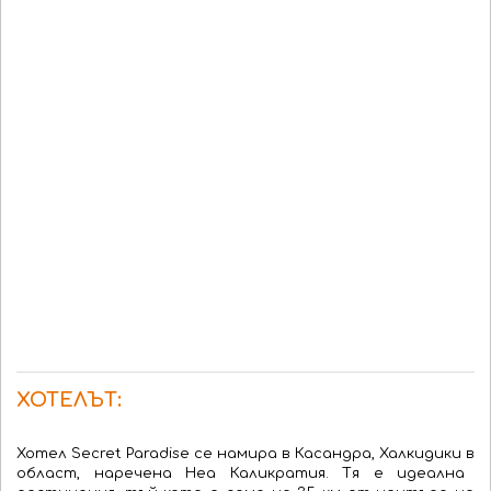
ХОТЕЛЪТ:
Хотел Secret Paradise
се намира в
Касандра
, Халкидики
в
област, наречена
Неа
Каликратия
.
Тя
е
идеална