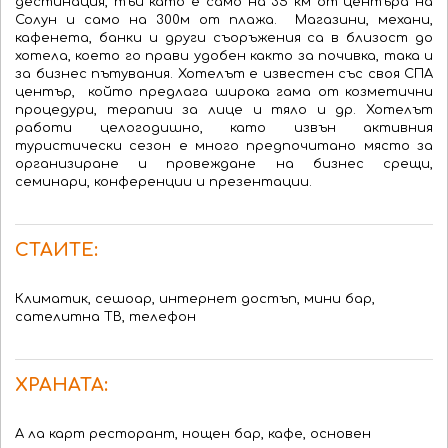
дестинация
,
тъй като е
само
на 35 км от
центъра на
Солун
и
само
на
300м
от плажа
.
Магазини
, механи
,
кафенета
,
банки и други
съоръжения
са
в близост до
хотела
,
което го прави
удобен както за почивка, така и
за бизнес пътувания
.
Хотелът е известен
със своя СПА
център,
който предлага
широка гама от
козметични
процедури
,
терапии за лице и тяло
и др. Хотелът
работи целогодишно, като извън активния
туристически сезон е много предпочитано място за
организиране и провеждане на бизнес срещи,
семинари, конференции и презентации.
СТАИТЕ:
Климатик, сешоар, интернет достъп, мини бар,
сателитна ТВ, телефон
ХРАНАТА:
А ла карт ресторант, нощен бар, кафе, основен