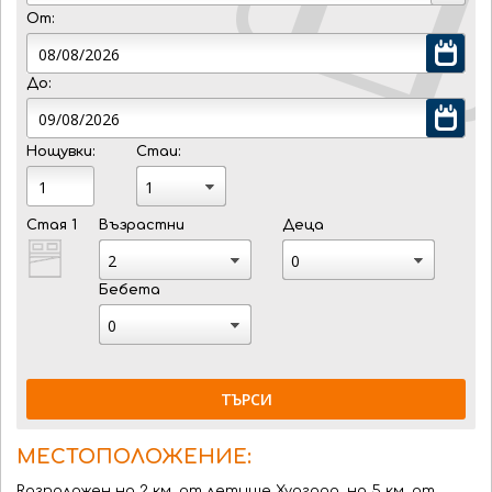
От:
До:
Нощувки:
Стаи:
Стая 1
Възрастни
Деца
Бебета
ТЪРСИ
МЕСТОПОЛОЖЕНИЕ:
Rазположен на 2 км. от летище Хургада, на 5 км. от