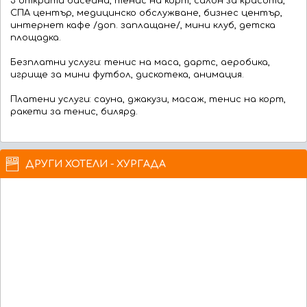
3 открити басейна, тенис на корт, салон за красота,
СПА център, медицинско обслужване, бизнес център,
интернет кафе /доп. заплащане/, мини клуб, детска
площадка.
Безплатни услуги: тенис на маса, дартс, аеробика,
игрище за мини футбол, дискотека, анимация.
Платени услуги: сауна, джакузи, масаж, тенис на корт,
ракети за тенис, билярд.
ДРУГИ ХОТЕЛИ - ХУРГАДА