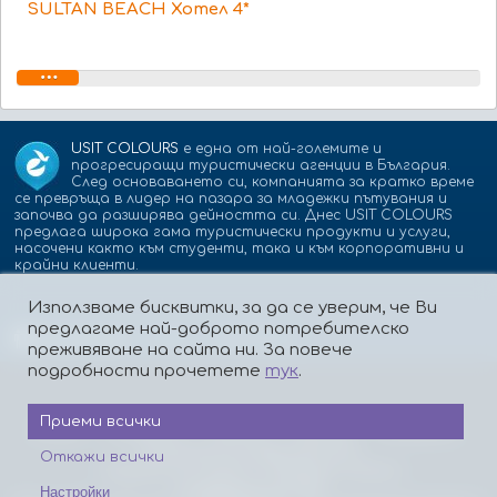
SULTAN BEACH Хотел 4*
USIT COLOURS
е една от най-големите и
прогресиращи туристически агенции в България.
След основаването си, компанията за кратко време
се превръща в лидер на пазара за младежки пътувания и
започва да разширява дейността си. Днес USIT COLOURS
предлага широка гама туристически продукти и услуги,
насочени както към студенти, така и към корпоративни и
крайни клиенти.
Използваме бисквитки, за да се уверим, че Ви
предлагаме най-доброто потребителско
Партньори:
isic.bg
dskbank.bg
преживяване на сайта ни. За повече
подробности прочетете
тук
.
Приеми всички
За нас
Контакти
Работа
Реклама
Бисквитки
Политика за поверителност
Откажи всички
Защита на лицата, подаващи сигнали
Платформа за ОРС
Настройки