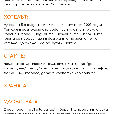
центъра на на града, на 2-ра линия.
ХОТЕЛЪТ:
Луксозен 5 звезден комплекс, открит през 2007 година.
Хотелът разполага със собствен пясъчен плаж, с
красиви корали. Чадърите, шезлонгите и плажните
кърпи се предоставят безплатно на гостите на
хотела. До плажа има осигурен шатъл.
СТАИТЕ:
телевизор, централен климатик, мини бар /доп.
заплащане/, сейф, баня с вана и душ, сешоар, телефон,
балкон или тераса, детско креватче /по заявка/.
ХРАНАТА:
УДОБСТВАТА:
2 ресторанта /1 a la carte/, 4 бара, 1 конферентна зала,