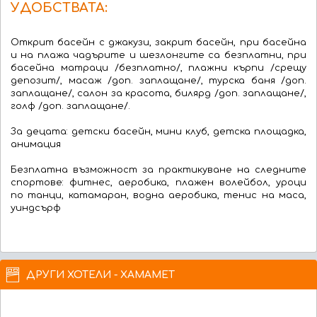
УДОБСТВАТА:
Открит басейн с джакузи, закрит басейн, при басейна
и на плажа чадърите и шезлонгите са безплатни, при
басейна матраци /безплатно/, плажни кърпи /срещу
депозит/, масаж /доп. заплащане/, турска баня /доп.
заплащане/, салон за красота, билярд /доп. заплащане/,
голф /доп. заплащане/.
За децата: детски басейн, мини клуб, детска площадка,
анимация
Безплатна възможност за практикуване на следните
спортове: фитнес, аеробика, плажен волейбол, уроци
по танци, катамаран, водна аеробика, тенис на маса,
уиндсърф
ДРУГИ ХОТЕЛИ - ХАМАМЕТ