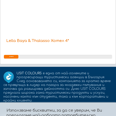
Lella Baya & Thalasso Хотел 4*
USIT COLOURS
е една от най-големите и
прогресиращи туристически агенции в България.
След основаването си, компанията за кратко време
се превръща в лидер на пазара за младежки пътувания и
започва да разширява дейността си. Днес USIT COLOURS
предлага широка гама туристически продукти и услуги,
насочени както към студенти, така и към корпоративни и
крайни клиенти.
Използваме бисквитки, за да се уверим, че Ви
предлагаме най-доброто потребителско