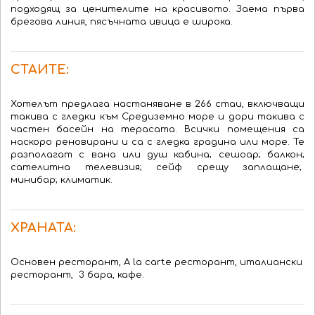
подходящ за ценителите на красивото. Заема първа
брегова линия, пясъчната ивица е широка.
СТАИТЕ:
Хотелът предлага настаняване в 266 стаи, включващи
такива с гледки към Средиземно море и дори такива с
частен басейн на терасата. Всички помещения са
наскоро реновирани и са с гледка градина или море. Те
разполагат с вана или душ кабина; сешоар; балкон;
сателитна телевизия; сейф срещу заплащане;
минибар; климатик.
ХРАНАТА:
Основен ресторант, A la carte ресторант, италиански
ресторант, 3 бара, кафе.