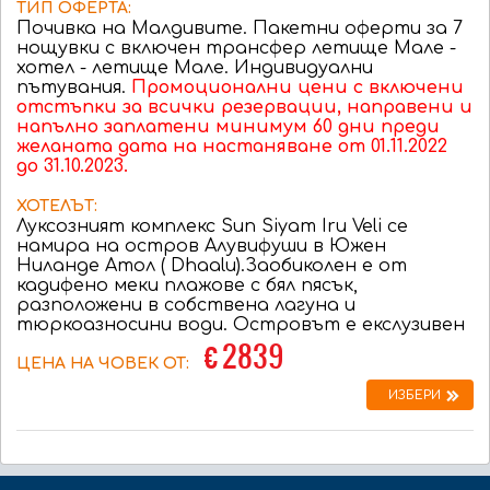
ТИП ОФЕРТА:
Почивка на Малдивите. Пакетни оферти за 7
нощувки с включен трансфер летище Мале -
хотел - летище Мале. Индивидуални
пътувания.
Промоционални цени с включени
отстъпки за всички резервации, направени и
напълно заплатени минимум 60 дни преди
желаната дата на настаняване от 01.11.2022
до 31.10.2023.
ХОТЕЛЪТ:
Луксозният комплекс Sun Siyam Iru Veli се
намира на остров Алувифуши в Южен
Ниланде Атол ( Dhaalu).Заобиколен е от
кадифено меки плажове с бял пясък,
разположени в собствена лагуна и
тюркоазносини води. Островът е екслузивен
€ 2839
ЦЕНА НА ЧОВЕК ОТ:
ИЗБЕРИ