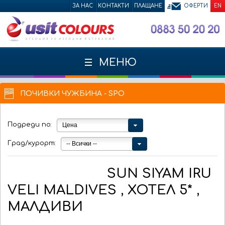
ЗА НАС
КОНТАКТИ
ПЛАЩАНЕ
ОФЕРТИ
EN
МЕНЮ
ПОЧИВКИ ЧУЖБИНА - SPO
Подреди по:
Цена
Град/курорт:
-- Всички --
SUN SIYAM IRU
VELI MALDIVES , ХОТЕЛ 5* ,
МАЛДИВИ