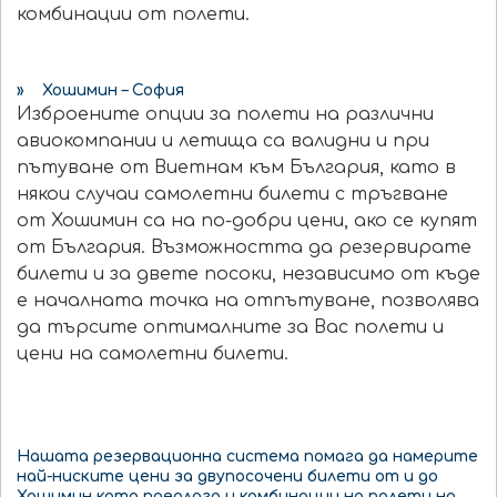
комбинации от полети.
» Хошимин – София
Изброените опции за полети на различни
авиокомпании и летища са валидни и при
пътуване от Виетнам към България, като в
някои случаи самолетни билети с тръгване
от Хошимин са на по-добри цени, ако се купят
от България. Възможността да резервирате
билети и за двете посоки, независимо от къде
е началната точка на отпътуване, позволява
да търсите оптималните за Вас полети и
цени на самолетни билети.
Нашата резервационна система помага да намерите
най-ниските цени за двупосочени билети от и до
Хошимин като предлага и комбинации на полети на