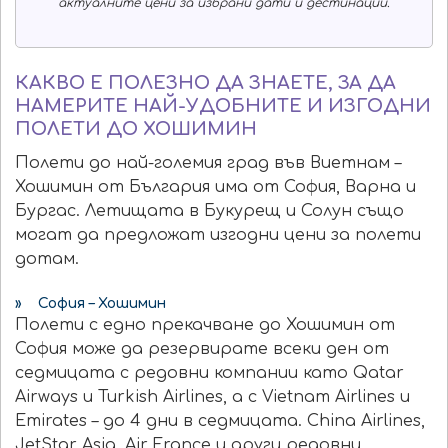
актуалните цени за избрани дати и дестинации.
КАКВО Е ПОЛЕЗНО ДА ЗНАЕТЕ, ЗА ДА
НАМЕРИТЕ НАЙ-УДОБНИТЕ И ИЗГОДНИ
ПОЛЕТИ ДО ХОШИМИН
Полети до най-големия град във Виетнам –
Хошимин от България има от София, Варна и
Бургас. Летищата в Букурещ и Солун също
могат да предложат изгодни цени за полети
дотам.
» София – Хошимин
Полети с едно прекачване до Хошимин от
София може да резервирате всеки ден от
седмицата с редовни компании като Qatar
Airways и Turkish Airlines, а с Vietnam Airlines и
Emirates – до 4 дни в седмицата. China Airlines,
JetStar Asia, Air France и други редовни