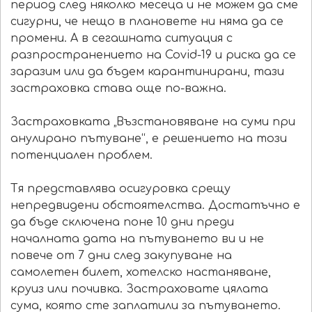
период след няколко месеца и не можем да сме
сигурни, че нещо в плановете ни няма да се
промени. А в сегашната ситуация с
разпространението на Covid-19 и риска да се
заразим или да бъдем карантинирани, тази
застраховка става още по-важна.
Застраховката „Възстановяване на суми при
анулирано пътуване“, е решението на този
потенциален проблем.
Тя представлява осигуровка срещу
непредвидени обстоятелства. Достатъчно е
да бъде сключена поне 10 дни преди
началната дата на пътуването ви и не
повече от 7 дни след закупуване на
самолетен билет, хотелско настаняване,
круиз или почивка. Застраховате цялата
сума, която сте заплатили за пътуването.