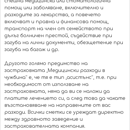
спешна медицинска или стоматологична
помощ или заболяване, включително и
разходите за лекарства, а повечето
включват и правна и финансова помощ,
транспорт на член от семейството при
дълъг болничен престой, съдействие при
загуба на лични документи, обезщетение при
загуба на багаж и др.
Другото голямо предимство на
застраховката „Медицински разходи в
чужбина“ е, че тя е тип „асистънс“, т.е. при
необходимост от използване на
застраховката, няма да ви се наложи да
платите лечението си, а след това да чакате
възстановяване на направените от вас
разходи. Всички сметки се уреждат директно
между здравното заведение и
застрахователната компания.