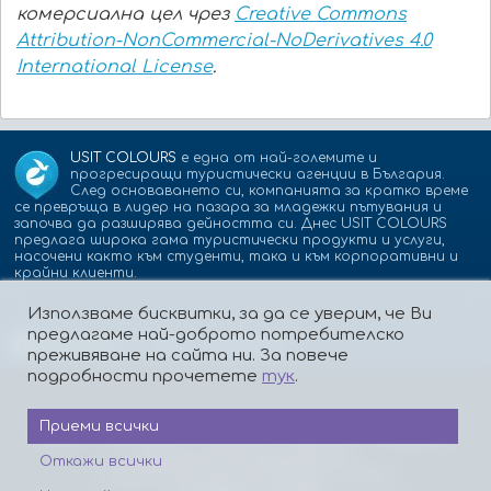
комерсиална цел чрез
Creative Commons
Attribution-NonCommercial-NoDerivatives 4.0
International License
.
USIT COLOURS
е една от най-големите и
прогресиращи туристически агенции в България.
След основаването си, компанията за кратко време
се превръща в лидер на пазара за младежки пътувания и
започва да разширява дейността си. Днес USIT COLOURS
предлага широка гама туристически продукти и услуги,
насочени както към студенти, така и към корпоративни и
крайни клиенти.
Използваме бисквитки, за да се уверим, че Ви
предлагаме най-доброто потребителско
Партньори:
isic.bg
dskbank.bg
преживяване на сайта ни. За повече
подробности прочетете
тук
.
Приеми всички
За нас
Контакти
Работа
Реклама
Бисквитки
Политика за поверителност
Откажи всички
Защита на лицата, подаващи сигнали