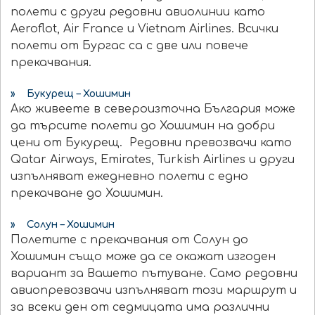
полети с други редовни авиолинии като
Aeroflot, Air France и Vietnam Airlines. Всички
полети от Бургас са с две или повече
прекачвания.
» Букурещ – Хошимин
Ако живеете в североизточна България може
да търсите полети до Хошимин на добри
цени от Букурещ. Редовни превозвачи като
Qatar Airways, Emirates, Turkish Airlines и други
изпълняват ежедневно полети с едно
прекачване до Хошимин.
» Солун – Хошимин
Полетите с прекачвания от Солун до
Хошимин също може да се окажат изгоден
вариант за Вашето пътуване. Само редовни
авиопревозвачи изпълняват този маршрут и
за всеки ден от седмицата има различни