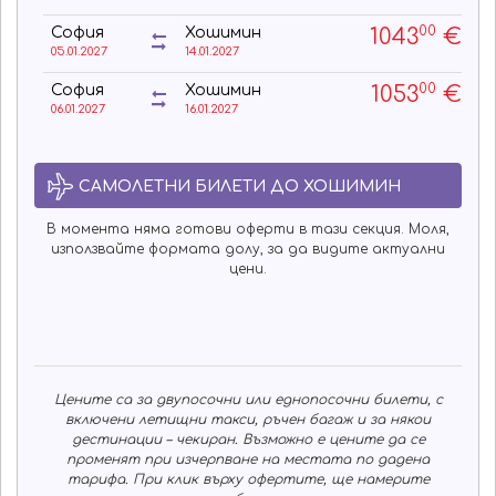
00
1043
€
София
Хошимин
05.01.2027
14.01.2027
00
1053
€
София
Хошимин
06.01.2027
16.01.2027
САМОЛЕТНИ БИЛЕТИ ДО ХОШИМИН
В момента няма готови оферти в тази секция. Моля,
използвайте формата долу, за да видите актуални
цени.
Цените са за двупосочни или еднопосочни билети, с
включени летищни такси, ръчен багаж и за някои
дестинации – чекиран. Възможно е цените да се
променят при изчерпване на местата по дадена
тарифа. При клик върху офертите, ще намерите