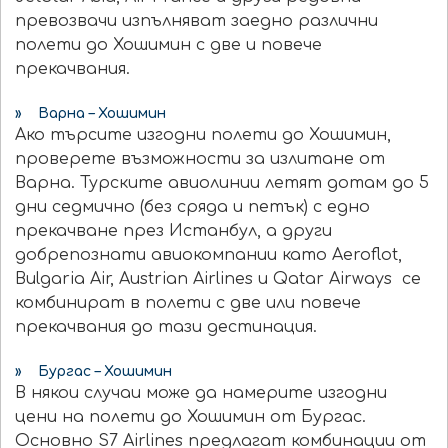
превозвачи изпълняват заедно различни
полети до Хошимин с две и повече
прекачвания.
» Варна – Хошимин
Ако търсите изгодни полети до Хошимин,
проверете възможности за излитане от
Варна. Турските авиолинии летят дотам до 5
дни седмично (без сряда и петък) с едно
прекачване през Истанбул, а други
добрепознати авиокомпании като Aeroflot,
Bulgaria Air, Austrian Airlines и Qatar Airways се
комбинират в полети с две или повече
прекачвания до тази дестинация.
» Бургас – Хошимин
В някои случаи може да намерите изгодни
цени на полети до Хошимин от Бургас.
Основно S7 Airlines предлагат комбинации от