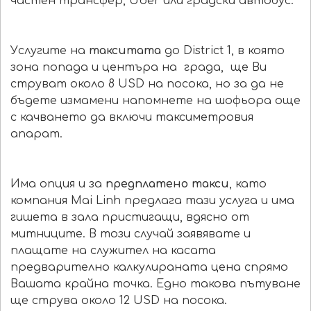
частен трансфер, Uber или градски автобус.
Услугите на
такситата
до District 1, в която
зона попада и центъра на града, ще Ви
струват около 8 USD на посока, но за да не
бъдете измамени напомнете на шофьора още
с качването да включи таксиметровия
апарат.
Има опция и за
предплатено такси
, като
компания Mai Linh предлага тази услуга и има
гишета в зала пристигащи, вдясно от
митниците. В този случай заявявате и
плащате на служител на касата
предварително калкулираната цена спрямо
Вашата крайна точка. Едно такова пътуване
ще струва около 12 USD на посока.