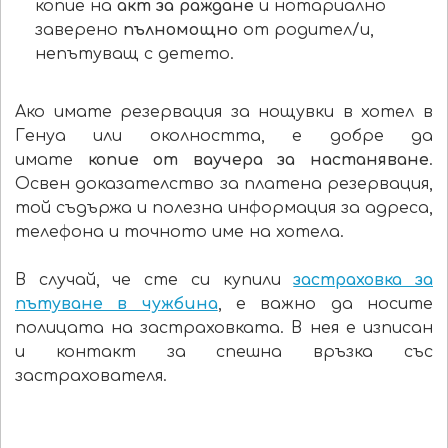
копие на
акт за раждане
и нотариално
заверено
пълномощно
от родител/и,
непътуващ с детето.
Ако имате резервация за нощувки в хотел в
Генуа или околността, е добре да
имате
копие от ваучера за настаняване
.
Освен доказателство за платена резервация,
той съдържа и полезна информация за адреса,
телефона и точното име на хотела.
В случай, че сте си купили
застраховка за
пътуване в чужбина
, е важно да носите
полицата на застраховката. В нея е изписан
и контакт за спешна връзка със
застрахователя.