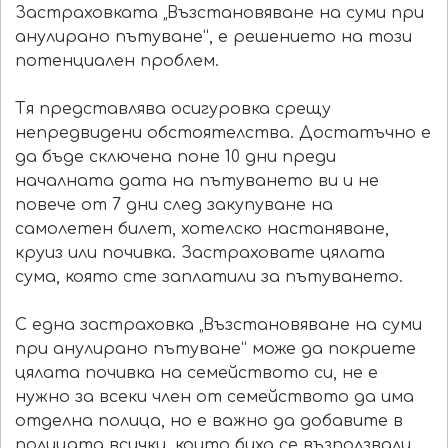
Застраховката „Възстановяване на суми при
анулирано пътуване“, е решението на този
потенциален проблем.
Тя представлява осигуровка срещу
непредвидени обстоятелства. Достатъчно е
да бъде сключена поне 10 дни преди
началната дата на пътуването ви и не
повече от 7 дни след закупуване на
самолетен билет, хотелско настаняване,
круиз или почивка. Застраховате цялата
сума, която сте заплатили за пътуването.
С една застраховка „Възстановяване на суми
при анулирано пътуване“ може да покриете
цялата почивка на семейството си, не е
нужно за всеки член от семейството да има
отделна полица, но е важно да добавите в
полицата всички, които биха се възползвали