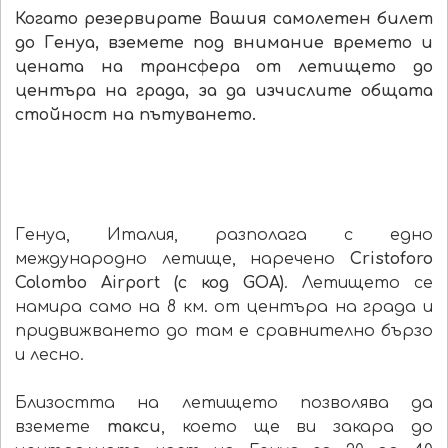
Когато резервирате Вашия самолетен билет
до Генуа, вземете под внимание времето и
цената на трансфера от летището до
центъра на града, за да изчислите общата
стойност на пътуването.
Генуа, Италия, разполага с едно
международно летище, наречено
Cristoforo
Colombo Airport (с код GOA)
. Летището се
намира само на 8 км. от центъра на града и
придвижването до там е сравнително бързо
и лесно.
Близостта на летището позволява да
вземете
такси
, което ще ви закара до