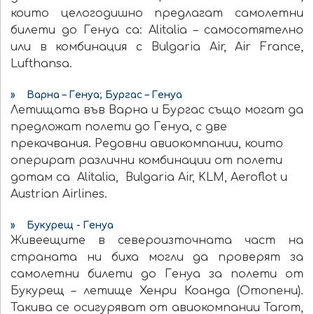
които целогодишно предлагат самолетни
билети до Генуа са: Alitalia – самосотятелно
или в комбинация с Bulgaria Air, Air France,
Lufthansa.
» Варна – Генуа; Бургас – Генуа
Летищата във Варна и Бургас също могат да
предложат полети до Генуа, с две
прекачвания. Редовни авиокомпании, които
оперират различни комбинации от полети
дотам са Alitalia, Bulgaria Air, KLM, Aeroflot и
Austrian Airlines.
» Букурещ - Генуа
Живеещите в североизточната част на
страната ни биха могли да проверят за
самолетни билети до Генуа за полети от
Букурещ – летище Хенри Коанда (Отопени).
Такива се осигуряват от авиокомпании Tarom,