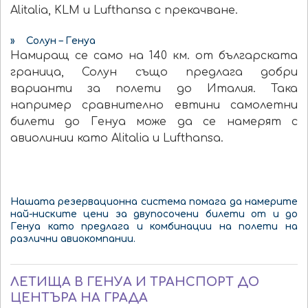
Alitalia, KLM и Lufthansa с прекачване.
» Солун – Генуа
Намиращ се само на 140 км. от българската
граница, Солун също предлага добри
варианти за полети до Италия. Така
например сравнително евтини самолетни
билети до Генуа може да се намерят с
авиолинии като Alitalia и Lufthansa.
Нашата резервационна система помага да намерите
най-ниските цени за двупосочени билети от и до
Генуа като предлага и комбинации на полети на
различни авиокомпании.
ЛЕТИЩА В ГЕНУА И ТРАНСПОРТ ДО
ЦЕНТЪРА НА ГРАДА