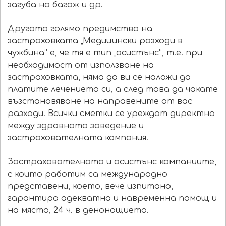
загуба на багаж и др.
Другото голямо предимство на
застраховката „Медицински разходи в
чужбина“ е, че тя е тип „асистънс“, т.е. при
необходимост от използване на
застраховката, няма да ви се наложи да
платите лечението си, а след това да чакате
възстановяване на направените от вас
разходи. Всички сметки се уреждат директно
между здравното заведение и
застрахователната компания.
Застрахователната и асистънс компаниите,
с които работим са международно
представени, което, вече изпитано,
гарантира адекватна и навременна помощ и
на място, 24 ч. в денонощието.