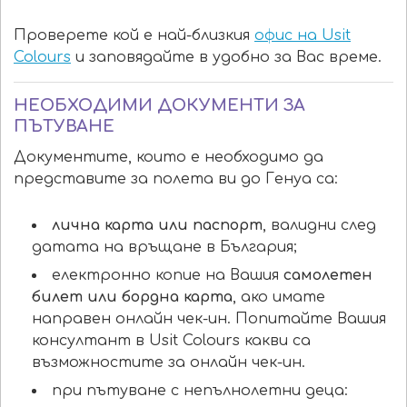
Проверете кой е най-близкия
офис на Usit
Colours
и заповядайте в удобно за Вас време.
НЕОБХОДИМИ ДОКУМЕНТИ ЗА
ПЪТУВАНЕ
Документите, които е необходимо да
представите за полета ви до Генуа са:
лична карта или паспорт
, валидни след
датата на връщане в България;
електронно копие на Вашия
самолетен
билет или бордна карта
, ако имате
направен онлайн чек-ин. Попитайте Вашия
консултант в Usit Colours какви са
възможностите за онлайн чек-ин.
при пътуване с непълнолетни деца: