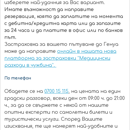
изберете най-удачния за Вас вариант.
Имате възможност да направите
резервация, която да заплатите на момента
с дебитна/кредитна карта или да запазите
за 24 часа и да платите в офис или по банков
път.
Застраховка за вашето пътуване до Генуа
може да направите
онлайн в нашата нова
платформа за застраховки “Медицински
разходи в чужбина
”
.
По телефон
Обадете се на
0700 15 115
, на цената на един
градски разговор, всеки ден от 09:00 ч. до 21:00
ч., за да се свържете с някой от нашите
опитни експерти по самолетни билети и
туристически услуги. Според Вашите
изисквания, те ще намерят най-удобните и