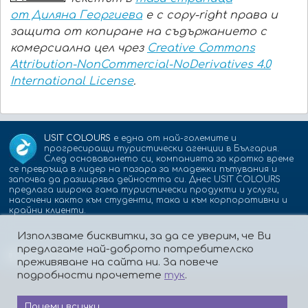
от Диляна Георгиева
е с copy-right права и
защита от копиране на съдържанието с
комерсиална цел чрез
Creative Commons
Attribution-NonCommercial-NoDerivatives 4.0
International License
.
USIT COLOURS
е една от най-големите и
прогресиращи туристически агенции в България.
След основаването си, компанията за кратко време
се превръща в лидер на пазара за младежки пътувания и
започва да разширява дейността си. Днес USIT COLOURS
предлага широка гама туристически продукти и услуги,
насочени както към студенти, така и към корпоративни и
крайни клиенти.
Използваме бисквитки, за да се уверим, че Ви
предлагаме най-доброто потребителско
Партньори:
isic.bg
dskbank.bg
преживяване на сайта ни. За повече
подробности прочетете
тук
.
Приеми всички