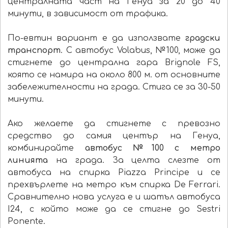
централната част на Генуа за 20 до 40
минути, в зависимост от трафика.
По-евтин вариант е да използвате
градски
транспорт
. С автобус Volabus, №100, може да
стигнете до централна гара Brignole FS,
която се намира на около 800 м. от основните
забележителности на града. Стига се за 30-50
минути.
Ако желаете да стигнете с превозно
средство до самия център на Генуа,
комбинирайте
автобус №100 с метро
линията
на града. За целта слезте от
автобуса на спирка Piazza Principe и се
прехвърлете на метро към спирка De Ferrari.
Сравнително нова услуга е и шатъл автобуса
I24, с който може да се стигне до Sestri
Ponente.