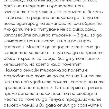
страницата. В нея задайте желани от Вас
дати на пътуване и проверете най-
изгодните предложения за самолетни билети
на различни редовни авиолинии до Генуа от
всеки един град на заминаване, или обратно.
Ако датите на пътуване не са фиксирани,
използвайте опция за търсене +- 3 дни, за да
намерите най-ниската цена в по-широк
диапазон. Можете да зададете търсене до
конкретно летище в Генуа или да направите
общо търсене за града, без да уточнявате
летището, на което каца полетът.
Нашата онлайн търсачка за полети е
разработена така че да търси най-ниските
цени за най-удобните полети, според вашите
критерии на търсене. Тя проверява в реално
време цените и наличността на свободни
места за полети до Генуа с традиционните
авиокомпании и Ви дава опция да сравните и