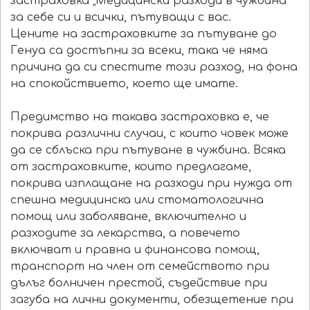
застраховка „Медицински разходи в чужбина“
за себе си и всички, пътуващи с вас.
Цените на застраховките за пътуване до
Генуа са достъпни за всеки, така че няма
причина да си спестите този разход, на фона
на спокойствието, което ще имате.
Предимство на такава застраховка е, че
покрива различни случаи, с които човек може
да се сблъска при пътуване в чужбина. Всяка
от застраховките, които предлагаме,
покрива изплащане на разходи при нужда от
спешна медицинска или стоматологична
помощ или заболяване, включително и
разходите за лекарства, а повечето
включват и правна и финансова помощ,
транспорт на член от семейството при
дълъг болничен престой, съдействие при
загуба на лични документи, обезщетение при