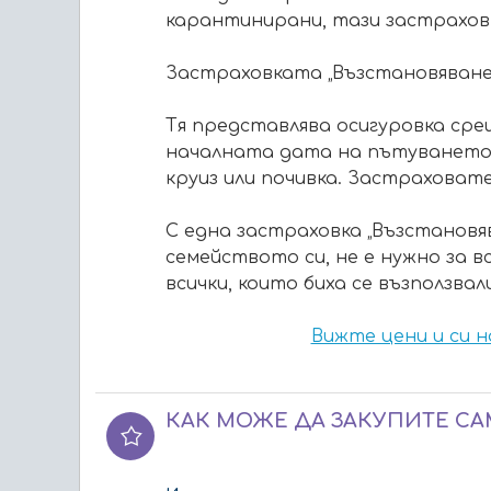
карантинирани, тази застрахов
Застраховката „Възстановяване
Тя представлява осигуровка сре
началната дата на пътуването в
круиз или почивка. Застраховат
С една застраховка „Възстановя
семейството си, не е нужно за 
всички, които биха се възползва
Вижте цени и си 
КАК МОЖЕ ДА ЗАКУПИТЕ СА