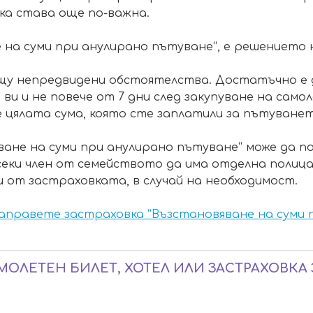
ка става още по-важна.
 на суми при анулирано пътуване“, е решението 
щу непредвидени обстоятелства. Достатъчно е д
и и не повече от 7 дни след закупуване на само
е цялата сума, която сте заплатили за пътуванет
ване на суми при анулирано пътуване“ може да п
всеки член от семейството да има отделна полица
ли от застраховката, в случай на необходимост.
направете застраховка “Възстановяване на суми 
МОЛЕТЕН БИЛЕТ, ХОТЕЛ ИЛИ ЗАСТРАХОВКА