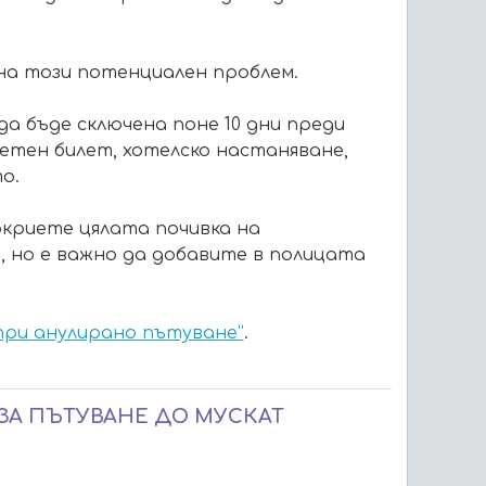
на този потенциален проблем.
а бъде сключена поне 10 дни преди
летен билет, хотелско настаняване,
о.
окриете цялата почивка на
, но е важно да добавите в полицата
при анулирано пътуване”
.
 ЗА ПЪТУВАНЕ ДО МУСКАТ