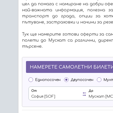
цел да помага с намиране на добри оф
най-важната информация, полезна 
транспорт до града, опции за хоте
пътуване, застраховки и начини за рез
Тук ще намерите готови оферти за сам
полети до Мускат са различни, дире
търсене.
НАМЕРЕТЕ САМОЛЕТНИ БИЛЕТИ
Еднопосочен
Двупосочен
Мул
От
До