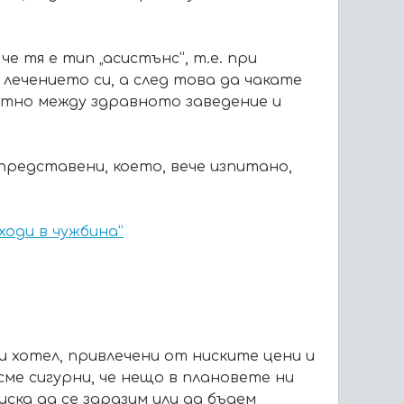
е тя е тип „асистънс“, т.е. при
лечението си, а след това да чакате
ктно между здравното заведение и
редставени, което, вече изпитано,
ходи в чужбина”
и хотел, привлечени от ниските цени и
 сме сигурни, че нещо в плановете ни
иска да се заразим или да бъдем