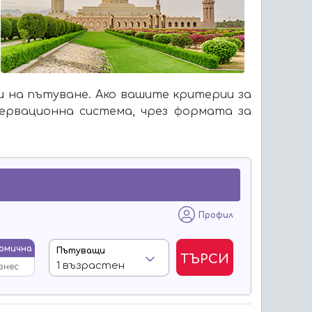
и на пътуване. Ако вашите критерии за
ервационна система, чрез формата за
Профил
омична
Пътуващи
ТЪРСИ
знес