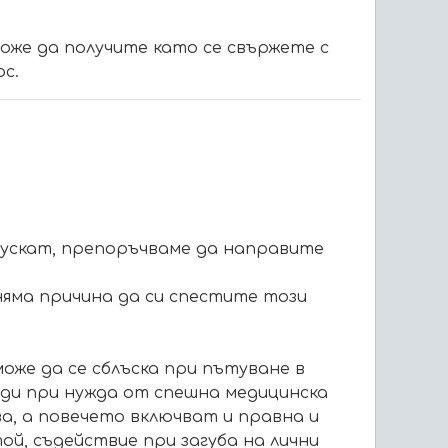
може да получите като се свържете с
с.
Мускат, препоръчваме да направите
няма причина да си спестите този
може да се сблъска при пътуване в
оди при нужда от спешна медицинска
а, а повечето включват и правна и
й, съдействие при загуба на лични