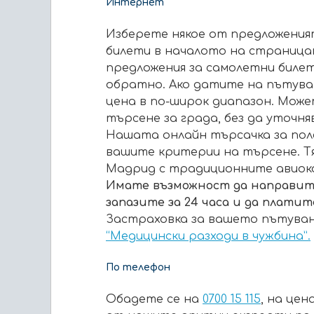
Интернет
Изберете някое от предложения
билети в началото на страница
предложения за самолетни билет
обратно. Ако датите на пътуване
цена в по-широк диапазон. Мож
търсене за града, без да уточн
Нашата онлайн търсачка за поле
вашите критерии на търсене. Тя
Мадрид с традиционните авиоком
Имате възможност да направите
запазите за 24 часа и да платит
Застраховка за вашето пътува
“Медицински разходи в чужбина
”
.
По телефон
Обадете се на
0700 15 115
, на цен