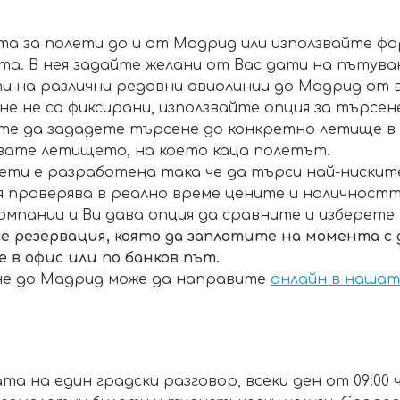
та за полети до и от Мадрид или използвайте ф
та. В нея задайте желани от Вас дати на пътува
и на различни редовни авиолинии до Мадрид от в
 не са фиксирани, използвайте опция за търсене
ете да зададете търсене до конкретно летище в
явате летището, на което каца полетът.
ти е разработена така че да търси най-ниските
 проверява в реално време цените и наличностт
пании и Ви дава опция да сравните и изберете 
 резервация, която да заплатите на момента с
е в офис или по банков път.
не до Мадрид може да направите
онлайн в нашат
ата на един градски разговор, всеки ден от 09:00 ч.