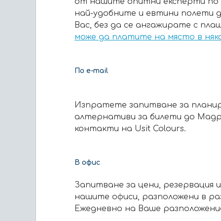
от нашите опитни експерти по 
най-удобните и евтини полети д
Вас, без да се ангажирате с пла
може да платите на място в няк
По e-mail
Изпратете запитване за планир
алтернативи за билети до Мадр
контакти на Usit Colours.
В офис
Запитване за цени, резервация 
нашите офиси, разположени в раз
Ежедневно на Ваше разположение