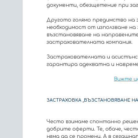
документи, обезщетение при заг
Другото голямо предимство на за
необходимост от използване на 
възстановяване на направените 
застрахователната компания.
Застрахователната и асистънс 
гарантира адекватна и навреме
Вижте це
ЗАСТРАХОВКА „ВЪЗСТАНОВЯВАНЕ НА
Често взимаме спонтанно решени
добрите оферти. Те, обаче, чест
няма да се промени. А в сегашна