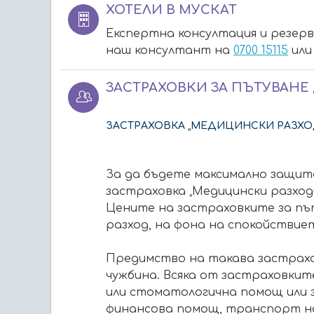
ХОТЕЛИ В МУСКАТ
Експертна консултация и резерв
наш консултант на
0700 15115
или
ЗАСТРАХОВКИ ЗА ПЪТУВАНЕ
ЗАСТРАХОВКА „МЕДИЦИНСКИ РАЗХО
За да бъдете максимално защит
застраховка „Медицински разходи 
Цените на застраховките за път
разход, на фона на спокойствие
Предимство на такава застраховк
чужбина. Всяка от застраховкит
или стоматологична помощ или з
финансова помощ, транспорт на 