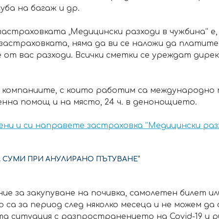
уба на багаж и др.
страховката „Медицински разходи в чужбина“ е, ч
застраховката, няма да ви се наложи да платите 
от вас разходи. Всички сметки се уреждат дире
компаниите, с които работим са международно п
нна помощ и на място, 24 ч. в денонощието.
ни и си направете застраховка “Медицински раз
 СУМИ ПРИ АНУЛИРАНО ПЪТУВАНЕ“
е за закупуване на почивка, самолетен билет ил
о са за период след няколко месеца и не можем да
та ситуация с разпространението на Covid-19 и р