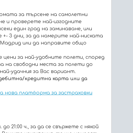
ормата за търсене на самолетни
не и проверете най-изгодните
секи един град на заминаване, или
 +- 3 дни, за да намерите най-ниската
 Мадрид или да направите общо
 цени за най-удобните полети, според
а на свободни места за полети до
най-удачния за Вас вариант.
 дебитна/кредитна карта или да
а нова платформа за застраховки
 до 21:00 ч., за да се свържете с някой