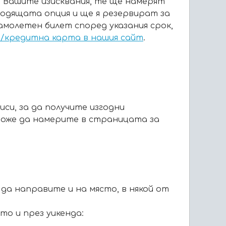
 Вашите изисквания, те ще намерят
ходящата опция и ще я резервират за
амолетен билет според указания срок,
а/кредитна карта в нашия сайт
.
и, за да получите изгодни
може да намерите в страницата за
да направите и на място, в някой от
то и през уикенда: