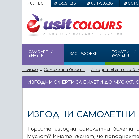
USIT.BG
CRUSIT.BG
USITPLUS.BG
GOTO
САМОЛЕТНИ
ПОДАРЪЧНИ
ЗАСТРАХОВКИ
БИЛЕТИ
ВАУЧЕРИ
Начало
Самолетни билети
Изгодни оферти за би
ИЗГОДНИ ОФЕРТИ ЗА БИЛЕТИ ДО МУСКАТ, 
ИЗГОДНИ САМОЛЕТНИ 
Търсите изгодни самолетни билети 
Мускат? Имате късмет, че попаднахте