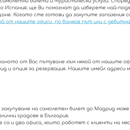
самолетни билети и туристически услуги. Според
о Испания; ще Ви помогнат да изберете най-под
щане. Когато сте готови да закупите запазения с
ой от нашите офиси, по банков път или с дебитн
аното от Вас пътуване към някой от нашите офис
ид и опция за резервация. Нашите имейл адреси 
и закупуване на самолетен билет до Мадрид може 
лични градове в България.
 са и два офиса, които работят с клиенти на мяс