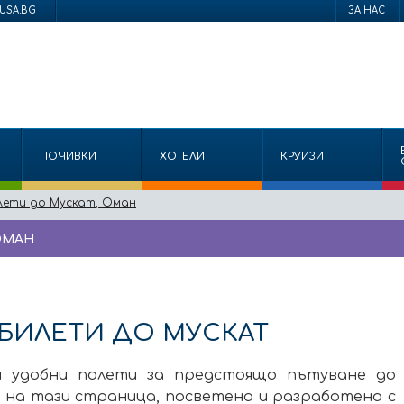
USA.BG
ЗА НАС
ПОЧИВКИ
ХОТЕЛИ
КРУИЗИ
лети до Мускат, Оман
ОМАН
БИЛЕТИ ДО МУСКАТ
и удобни полети за предстоящо пътуване до
 на тази страница, посветена и разработена с