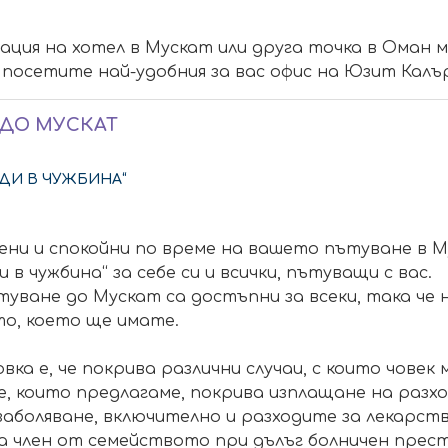
ация на хотел в Мускат или друга точка в Оман 
 посетите най-удобния за вас офис на Юзит Калър
 ДО МУСКАТ
ДИ В ЧУЖБИНА“
ени и спокойни по време на вашето пътуване в 
в чужбина“ за себе си и всички, пътуващи с вас.
уване до Мускат са достъпни за всеки, така че 
то, което ще имате.
а е, че покрива различни случаи, с които човек 
е, които предлагаме, покрива изплащане на разх
аболяване, включително и разходите за лекарств
член от семейството при дълъг болничен престо