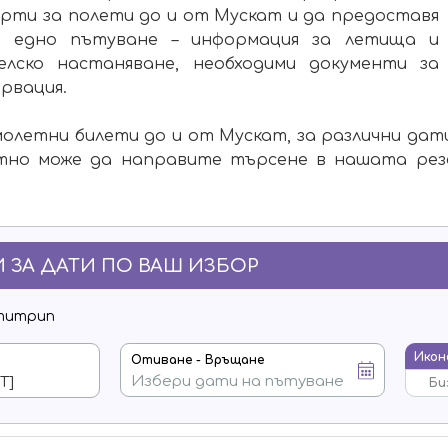
ерти за полети до и от Мускат и да предоставя
за едно пътуване – информация за летища и
лско настаняване, необходими документи за
ервация.
олетни билети до и от Мускат, за различни дат
ктно може да направите търсене в нашата рез
 ЗА ДАТИ ПО ВАШ ИЗБОР
титрип
Икон
Отиване - Връщане
Би