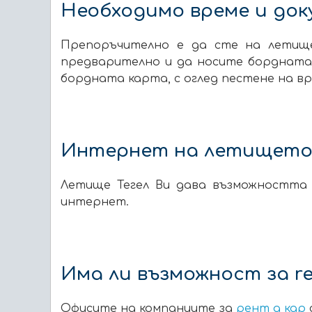
Необходимо време и до
Препоръчително е да сте на летище
предварително и да носите бордната 
бордната карта, с оглед пестене на вр
Интернет на летищет
Летище Тегел Ви дава възможността 
интернет.
Има ли възможност за re
Офисите на компаниите за
рент а кар