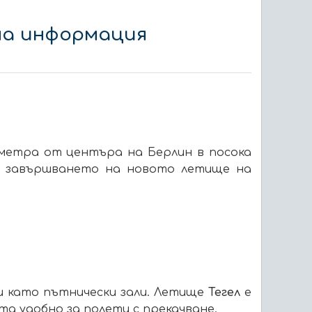
зна информация
ометра от центъра на Берлин в посока
ед завършването на новото летище на
 и като пътнически зали. Летище
Тегел
е
та удобно за полети с прекачване.