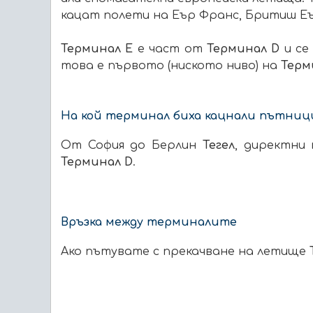
кацат полети на Еър Франс, Бритиш Еъ
Терминал Е
е част от
Терминал D
и се
това е първото (ниското ниво) на
Терм
На кой терминал биха кацнали пътниц
От София до Берлин
Тегел
, директни 
Терминал D
.
Връзка между терминалите
Ако пътувате с прекачване на летище