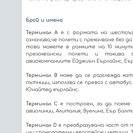
Брой и имена
Терминал А
е с формата на шестоъгъ
означава,че полети с прекачване без д
това можете в рамките на 10 минут
презокеански полети и такива 
авиокомпаниите Ейджиън Еърлайнс, Еър
Терминал B
може да се разглежда ка
пътници, използва се превоз с автобус
Юнайтед еърлайнс.
Терминал C
е построен, за да поем
авиолинии, Алиталия, Вуелинг, Еър Балти
Терминал D
е преобразувана част от па
или спомагателни европейски летища.