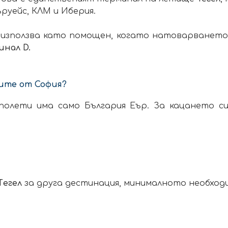
руейс, КЛМ и Иберия.
 използва като помощен, когато натоварванет
инал D.
ите от София?
полети има само България Еър. За кацането си
Tегел
за друга дестинация, минималното необходим