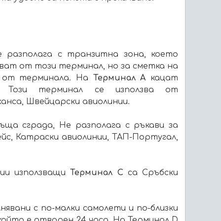
 разполага с транзитна зона, което
яват от този терминал, но за сметка на
е от терминала. На
Терминал А
кацат
. Този терминал се използва от
анса, Швейцарски авиолинии.
ъща сграда, Не разполага с ръкави за
ейс, Катраски авиолинии, ТАП-Португал,
нии използващи
Терминал С
са Сръбски
явани с по-малки самолети и по-близки
 който е отворен 24 часа. На Терминал D