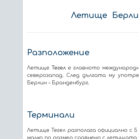
Летище Берлин
Разположение
Летище
Тегел
е главното международно
северозапад. След дългата му употр
Берлин – Бранденбург.
Терминали
Летище Тегел разполага официално с 5
малко по размер сравнено с летищата н