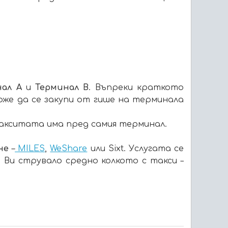
нал А
и
Терминал B
. Въпреки краткото
оже да се закупи от гише на терминала
такситата има пред самия терминал.
не
–
MILES
,
WeShare
или Sixt. Услугата се
Ви струвало средно колкото с такси –