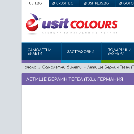
USIT.BG
CRUSIT.BG
USITPLUS.BG
GOTO
САМОЛЕТНИ
ПОДАРЪЧНИ
ЗАСТРАХОВКИ
БИЛЕТИ
ВАУЧЕРИ
Начало
Самолетни билети
Летище Берлин Тегел (T
ЛЕТИЩЕ БЕРЛИН ТЕГЕЛ (TXL), ГЕРМАНИЯ