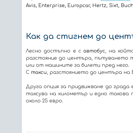
Avis, Enterprise, Europcar, Hertz, Sixt, Buc
Как да стигнем до цент
Лесно достъпно е с
автобус
, на койт
разстояние до центъра, пътуването тр
или от машините за билети пред него.
С
такси
, разстоянието до центъра на 
Друга опция за придвижване до града 
таксува на километър и едно такова 
около 25 евро.