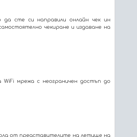
 да сте си направили онлайн чек ин
самостоятелно чекиране и издаване на
 WiFi мрежа с неограничен достъп до
кола от представителите на летище на