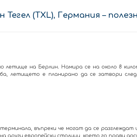
 Тегел (TXL), Германия – поле
 летище на Берлин. Намира се на около 8 кил
еба, летището е планирано да се затвори сл
 терминала, въпреки че могат да се разглеждат
а други европейски столици, което го прави дос