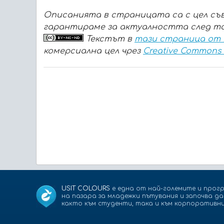
Описанията в страницата са с цел съв
гарантираме за актуалността след то
Текстът в
тази страница от
комерсиална цел чрез
Creative Commons A
USIT COLOURS
е една от най-големите и прогр
на пазара за младежки пътувания и започва д
както към студенти, така и към корпоративни