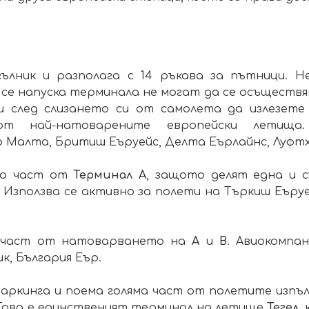
лник и разполага с 14 ръкава за пътници. Не
а се напуска терминала не могат да се осъществ
и след слизането си от самолета да излезет
от най-натоварените европейски летища
 Малта, Бритиш Еъруейс, Делта Еърлайнс, Луфтх
то част от
Терминал А
, защото делят една и с
. Използва се активно за полети на Търкиш Еъру
е част от натоварването на
А
и
B
. Авиокомпа
к, България Еър.
ркинга и поема голяма част от полетите изпълн
 Това е единственият терминал на летище
Тегел
,