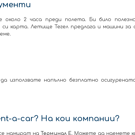
кументи
 около 2 часа преди полета. Би било полезно
си карта. Летище Тегел предлага и машини за 
еме.
о
да използвате напълно безплатно осигурената
nt-a-car? На кои компании?
се намират на
Терминал Е
. Можете да наемете 