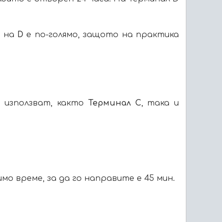
о на
D
е по-голямо, защото на практика
 използват, както
Терминал C
, така и
о време, за да го направите е 45 мин.