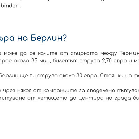
hbinder .
ъра на Берлин?
о може да се качите от спирката между
Терми
ае около 35 мин, билетът струва 2,70 евро и м
Берлин ще ви струва около 30 евро. Стоянки на 
е чрез някоя от компаниите за
споделено пътува
пътуване от летището до центъра на града би 