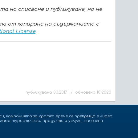
а на списване и публикуване, но не
ита от копиране на съдържанието с
tional License
.
публикувана 03.2017 / обновена 10.2020
и, компанията за кратко време се превръща в лидер
гама туристически продукти и услуги, насочени