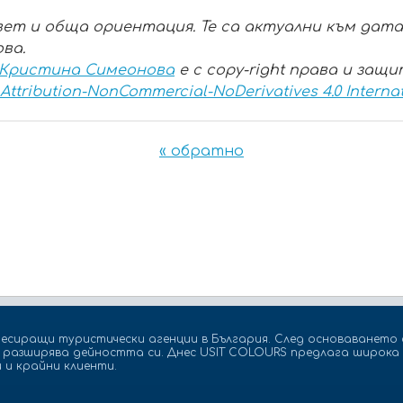
ет и обща ориентация. Те са актуални към датат
ва.
 Кристина Симеонова
е с copy-right права и защ
ttribution-NonCommercial-NoDerivatives 4.0 Interna
« обратно
есиращи туристически агенции в България. След основаването с
а разширява дейността си. Днес USIT COLOURS предлага широка 
 и крайни клиенти.