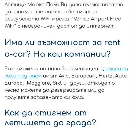
Летище Марко Поло Ви дава възможността
да използвате напълно безплатно
осигурената WiFi мрежа
“Venice Airport Free
WiFi”
с неограничен достъп до интернет.
Има ли възможност за rent-
a-car? На кои компании?
Разположени на ниво 3 на летището,
офиси за
коли под наем
имат
Avis,
Europcar
, Hertz, Auto
Europa,
Maggiore
,
Sixt
и
други, откъдето
лесно можете да резервирате или да
получите запазената си кола.
Как да стигнем от
летището до града?