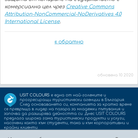
комерсиална цел чрез
Creative Commons
Attribution-NonCommercial-NoDerivatives 4.0
International License
.
« обратно
обновена 10.2020
USIT COLOURS
е една от най-големите и
прогресиращи туристически агенции в България.
След основаването си, компанията за кратко време
се превръща в лидер на пазара за младежки пътувания и
започва да разширява дейността си. Днес USIT COLOURS
предлага широка гама туристически продукти и услуги,
насочени както към студенти, така и към корпоративни и
крайни клиенти.