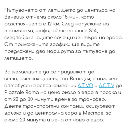
Пътуването от летището до центъра на
Венеция отнема около 15 мин, като
разстоянието е 12 км. След напускане на
терминала, шофирайте по шосе S14,
следвайки знаците сочещи центъра на града.
От приложените графики ще видите
предложени два маршрута за пътуване до
летището.
За желаещите да се придвижат до
историческия център на Венеция, е наличен
автобусен превоз компании
A.T.V.O
и
A.C.T.V
до
Piazzale Roma на цена около 6 евро в посока и
от 20 до 30 минути време за трансфер.
Двете транспортни компании осигуряват
връзка и до централна гара в Местре, за
около 20 минути и цена отново 5 евро.