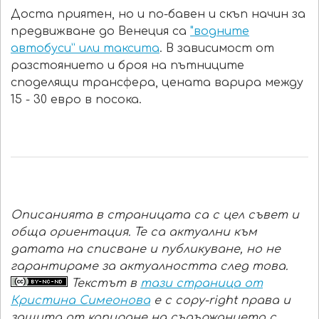
Доста приятен, но и по-бавен и скъп начин за
предвижване до Венеция са
"водните
автобуси” или таксита
. В зависимост от
разстоянието и броя на пътниците
споделящи трансфера, цената варира между
15 - 30 евро в посока.
Описанията в страницата са с цел съвет и
обща ориентация. Те са актуални към
датата на списване и публикуване, но не
гарантираме за актуалността след това.
Текстът в
тази страница от
Кристина Симеонова
е с copy-right права и
защита от копиране на съдържанието с