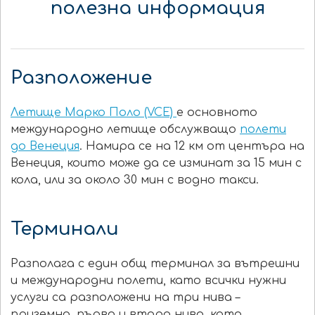
полезна информация
Разположение
Летище Марко Поло (VCE)
е основното
международно летище обслужващо
полети
до Венеция
. Намира се на 12 км от центъра на
Венеция, които може да се изминат за 15 мин с
кола, или за около 30 мин с водно такси.
Терминали
Разполага с един общ терминал за вътрешни
и международни полети, като всички нужни
услуги са разположени на три нива –
приземно, първо и второ ниво, като