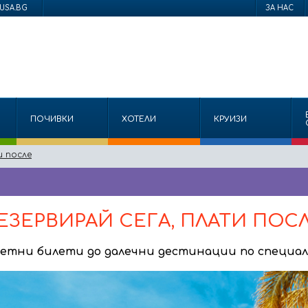
USA.BG
ЗА НАС
ПОЧИВКИ
ХОТЕЛИ
КРУИЗИ
и пoсле
ЕЗЕРВИРАЙ СЕГА, ПЛАТИ ПОС
летни билети до далечни дестинации по специал