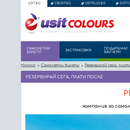
USIT.BG
CRUSIT.BG
USITPLUS.BG
GOTO
САМОЛЕТНИ
ПОДАРЪЧНИ
ЗАСТРАХОВКИ
БИЛЕТИ
ВАУЧЕРИ
Начало
Самолетни билети
Резервирай сега, плат
РЕЗЕРВИРАЙ СЕГА, ПЛАТИ ПOСЛЕ
Р
кампания за само