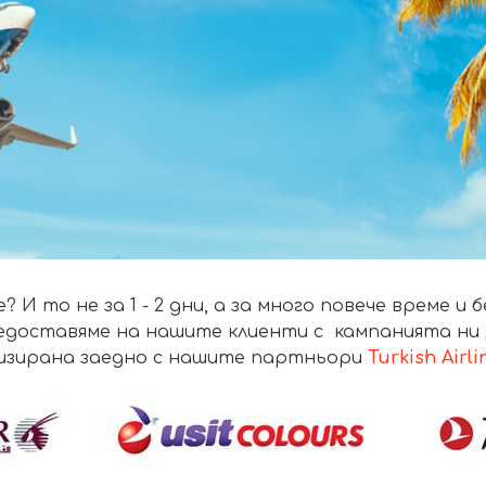
 то не за 1 - 2 дни, а за много повече време и 
едоставяме на нашите клиенти с кампанията ни „
изирана заедно с нашите партньори
Turkish Airli