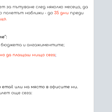
т за пътуване след няколко месеца, да
о полетът наближи - до
35 дни
преди
ищо
.
е“:
ш бюджета и ангажиментите;
жно да плащаш нищо сега
;
 email или на м
ясто в офисите ни.
илет още сега: