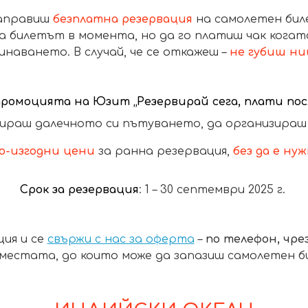
аправиш
безплатна резервация
на самолетен биле
а билетът в момента, но да го платиш чак когат
инаването. В случай, че се откажеш –
не губиш н
промоцията на Юзит „Резервирай сега, плати посл
ираш далечното си пътуването, да организира
по-изгодни цени
за ранна резервация,
без да е ну
Срок за резервация
:
1 – 30 септември 2025 г.
ция и се
свържи с нас за оферта
–
по телефон, чрез
местата, до които може да запазиш самолетен б