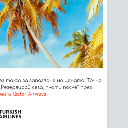
без такса за запазване на цената! Точно
Резервирай сега, плати после“ през
nes и Qatar Airways.