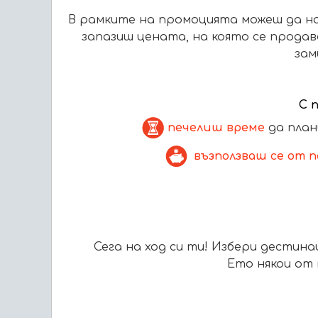
В рамките на промоцията можеш да н
запазиш цената, на която се продав
зам
С 
печелиш време
да план
възползваш се от 
Сега на ход си ти! Избери дестина
Ето някои от 