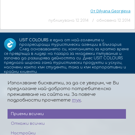
От Dilyana Georgieva
публикувана 12.2014 / обновена 12.2014
USIT COLOURS
е една от най-големите и
прогресиращи туристически агенции в България.
След основаването си, компанията за кратко време
се превръща в лидер на пазара за младежки пътувания и
започва да разширява дейността си. Днес USIT COLOURS
предлага широка гама туристически продукти и услуги,
насочени както към студенти, така и към корпоративни и
крайни клиенти.
Използваме бисквитки, за да се уверим, че Ви
предлагаме най-доброто потребителско
Партньори:
isic.bg
dskbank.bg
преживяване на сайта ни. За повече
подробности прочетете
тук
.
Приеми всички
За нас
Контакти
Работа
Реклама
Бисквитки
Политика за поверителност
Откажи всички
Защита на лицата, подаващи сигнали
Платформа за ОРС
Настройки