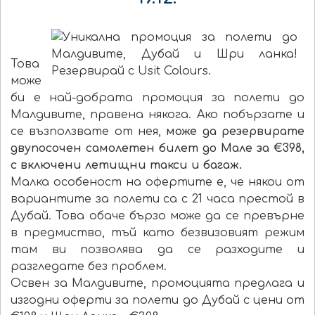
Това
може
би е най-добрата промоция за полети до
Малдивите, правена някога. Ако побързате и
се възползвате от нея,
може да резервирате
двупосочен самолетен билет до Мале за €398,
с включени летищни такси и багаж.
Малка особеност на офертите е, че някои от
вариантите за полети са с 21 часа престой в
Дубай. Това обаче
бързо може да се превърне
в предмиство, тъй като безвизовият режим
там ви позволява да се разходите и
разгледате без проблем.
Освен за Малдивите, промоцията предлага и
изгодни оферти за полети до Дубай с цени от