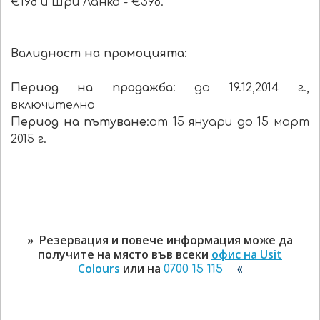
€198 и Шри Ланка -
€
398.
Валидност на промоцията:
Период на продажба
: до 19.12,2014 г.,
включително
Период на пътуване
:от 15 януари до 15 март
2015 г.
» Резервация и повече информация може да
получите на място във всеки
офис на Usit
Colours
или на
0700 15 115
«