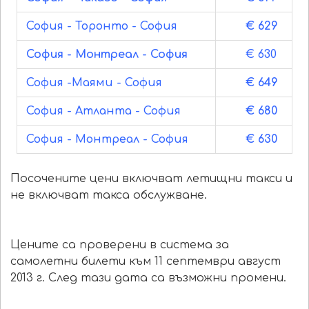
София - Торонто - София
€ 629
София - Монтреал - София
€ 630
София -Маями - София
€ 649
София - Атланта - София
€ 680
София - Монтреал - София
€ 630
Посочените цени включват летищни такси и
не включват такса обслужване.
Цените са проверени в система за
самолетни билети към 11 септември август
2013 г. След тази дата са възможни промени.