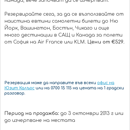
Канада, вече започват да се изчерпват.
Резервирайте сега, за да се възползвайте от
наистина евтини самолетни билети до Ню
Йорк, Вашингтон, Бостън, Чикаго и още
много дестинации в САЩ и Канада за полети
от София на Air France или KLM.
Цени от €529
.
Резервация може да направите във всеки
офис на
Юзит Калърс
или на 0700 15 115 на цената на 1 градски
разговор.
Период на продажба:
до 3 октомври 2013 г или
до изчерпване на местата