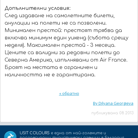
Допълнителни условия:
След издаване на самолетните билети,
анулации на полети не са позволени.
Минимален престой: престоят трябва да
включва минимум един уикенд (събота срещу
неделя). Максимален престой - 3 месеца.
Цените са валидни за редовни полети до
Северна Америка, изпълнявани от Air France.
Броят на местата е ограничен и
наличността не е гарантирана.
« обратно
By Dilyana Georgieva
публикувана 08.2013
USIT COLOURS
е една от най-големите и
прогресиращи туристически агенции в България.