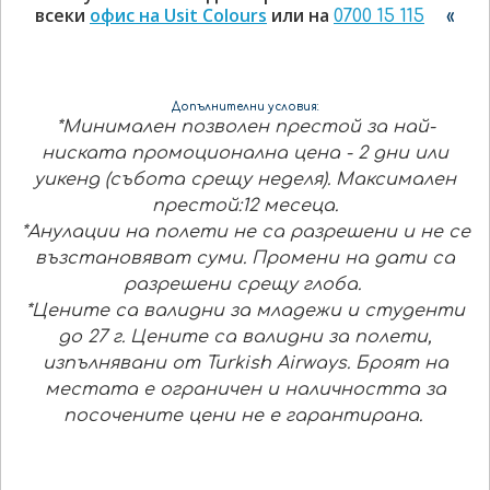
всеки
офис на Usit Colours
или на
0700 15 115
«
Допълнителни условия:
*Минимален позволен престой за най-
ниската промоционална цена - 2 дни или
уикенд (събота срещу неделя). Максимален
престой:12 месеца.
*Анулации на полети не са разрешени и не се
възстановяват суми. Промени на дати са
разрешени срещу глоба.
*Цените са валидни за младежи и студенти
до 27 г. Цените са валидни за полети,
изпълнявани от Turkish Airways.
Броят на
местата е ограничен и наличността за
посочените цени не е гарантирана.