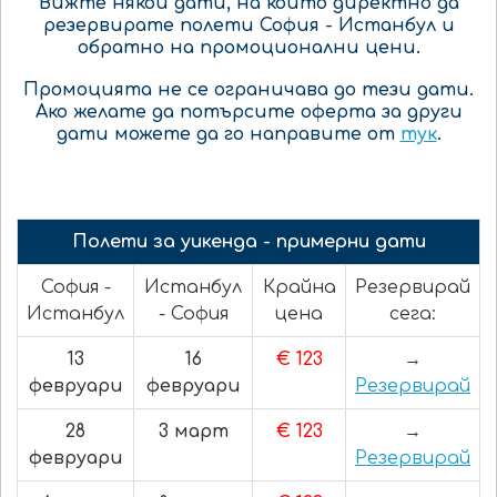
Вижте някои дати, на които директно да
резервирате полети София - Истанбул и
обратно на промоционални цени.
Промоцията не се ограничава до тези дати.
Ако желате да потърсите оферта за други
дати можете да го направите от
тук
.
Полети за уикенда - примерни дати
София -
Истанбул
Крайна
Резервирай
Истанбул
- София
цена
сега:
13
16
€ 123
→
февруари
февруари
Резервирай
28
3 март
€ 123
→
февруари
Резервирай