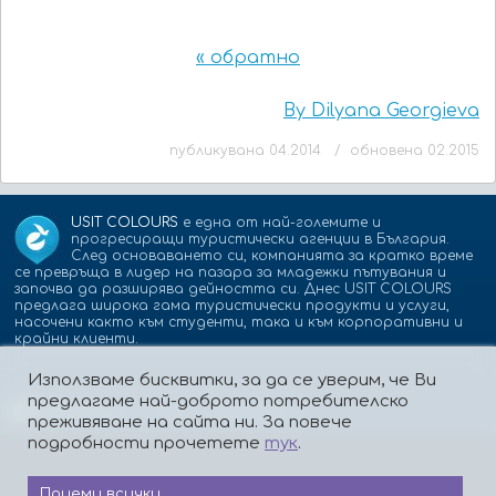
« обратно
By Dilyana Georgieva
публикувана 04.2014 / обновена 02.2015
USIT COLOURS
е една от най-големите и
прогресиращи туристически агенции в България.
След основаването си, компанията за кратко време
се превръща в лидер на пазара за младежки пътувания и
започва да разширява дейността си. Днес USIT COLOURS
предлага широка гама туристически продукти и услуги,
насочени както към студенти, така и към корпоративни и
крайни клиенти.
Използваме бисквитки, за да се уверим, че Ви
предлагаме най-доброто потребителско
Партньори:
isic.bg
dskbank.bg
преживяване на сайта ни. За повече
подробности прочетете
тук
.
Приеми всички