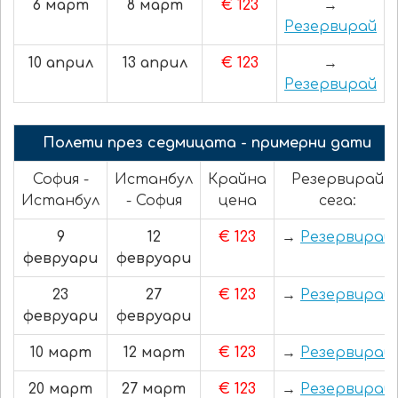
6 март
8 март
€ 123
→
Резервирай
10 април
13 април
€ 123
→
Резервирай
Полети през седмицата - примерни дати
София -
Истанбул
Крайна
Резервирай
Истанбул
- София
цена
сега:
9
12
€ 123
→
Резервирай
февруари
февруари
23
27
€ 123
→
Резервирай
февруари
февруари
10 март
12 март
€ 123
→
Резервирай
20 март
27 март
€ 123
→
Резервирай