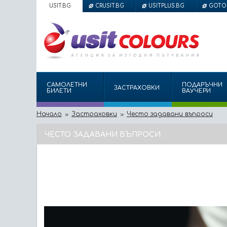
USIT.BG
CRUSIT.BG
USITPLUS.BG
GOTO
САМОЛЕТНИ
ПОДАРЪЧНИ
ЗАСТРАХОВКИ
БИЛЕТИ
ВАУЧЕРИ
Начало
Застраховки
Често задавани въпроси
ЧЕСТО ЗАДАВАНИ ВЪПРОСИ