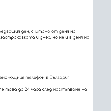
следващия ден, считано от деня на
застраховката и днес, но не и в деня на
денонощния телефон в България,
те това до 24 часа след настъпване на