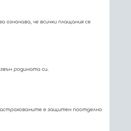
а означава, че всички плащания се
извън родината си.
т застрахованите е защитен поотделно