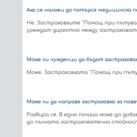
Ако се наложи да потърся медицинска 
Не. Застраховките “Помощ при пътуване
уреждат директно между застраховател
Може ли чужденци да бъдат застрахова
Може. Застраховката “Помощ при пътува
Може ли да направя застраховка за пове
Разбира се. В една полица може да доб
до пълната застрахователна стойнос