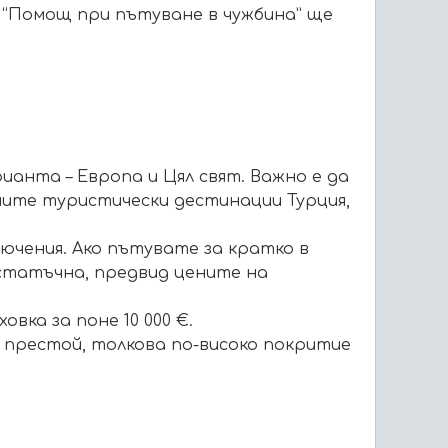
 “Помощ при пътуване в чужбина” ще
анта – Европа и Цял свят. Важно е да
ните туристически дестинации Турция,
лючения. Ако пътувате за кратко в
достатъчна, предвид цените на
вка за поне 10 000 €.
и престой, толкова по-високо покритие