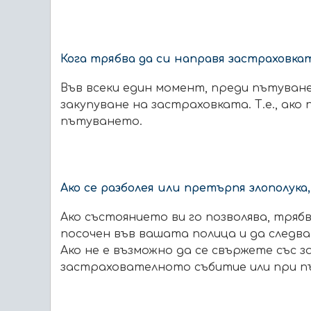
Кога трябва да си направя застраховка
Във всеки един момент, преди пътуване
закупуване на застраховката. Т.е., ако
пътуването.
Ако се разболея или претърпя злополука
Ако състоянието ви го позволява, тряб
посочен във вашата полица и да следв
Ако не е възможно да се свържете със 
застрахователното събитие или при п