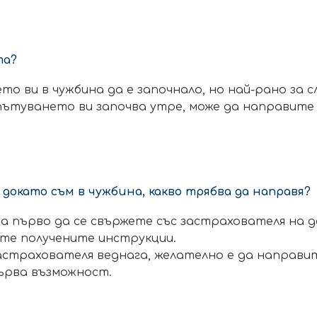
та?
то ви в чужбина да е започнало, но най-рано за 
 пътуването ви започва утре, може да направите 
, докато съм в чужбина, какво трябва да направя?
ва първо да се свържете със застрахователя на 
ате получените инструкции.
застрахователя веднага, желателно е да направи
ърва възможност.