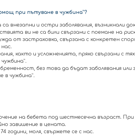
Помощ при пътуване в чужбина”?
а внезапни и остри заболявания, възникнали до
йствията ви не са били свързани с поемане на рис
нужда от застраховка, свързана с конкретен спо
 нас.
ия, както и усложненията, пряко свързани с тях
чужбина”.
с бременност, без това да бъдат заболявания или 
 в чужбина”.
лючение на бебета под шестмесечна възраст. При 
йно завишение в цената.
4 години, моля, свържете се с нас.