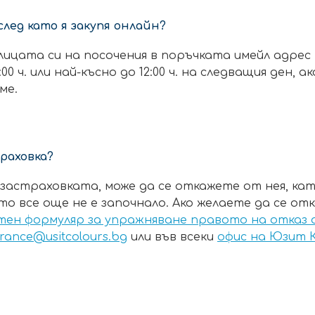
след като я закупя онлайн?
ицата си на посочения в поръчката имейл адрес 
0 ч. или най-късно до 12:00 ч. на следващия ден, а
ме.
раховка?
а застраховката, може да се откажете от нея, к
ето все още не е започнало. Ако желаете да се о
ен формуляр за упражняване правото на отказ
urance@usitcolours.bg
или във всеки
офис на Юзит К