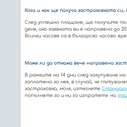
Кога и как ще получа застраховката си, 
След успешно плащане, ще получите пол
деня, ако заявката ви е направена до 20:0
Всички часове са в българско часово вре
Може ли да откажа вече направена заст
В рамките на 14 дни след закупуване н
заплатена за нея, в случай, че пътуван
застраховка, моля, изтеглете
Стандарт
попълнете го и ни го изпратете на
ins