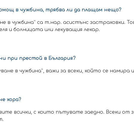
помощ в чужбина, трябва ли да плащам нещо?
 в чужбина” са т.нар. асистънс застраховки. Тов
я и болницата или лекуващия лекар.
ни при престой в България?
не в чужбина”, важи за всеки, който се намира 
че хора?
авите всички, с които пътувате заедно. Всеки о
т.