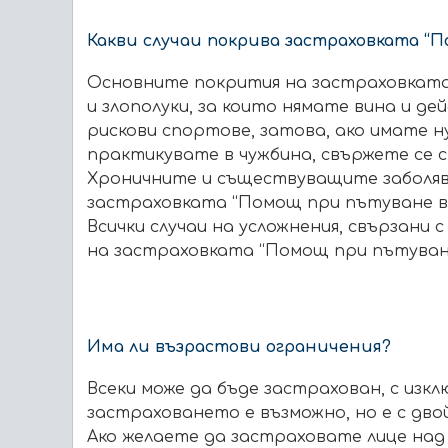
Какви случаи покрива застраховката “
Основните покрития на застраховката с
и злополуки, за които нямате вина и де
рискови спортове, затова, ако имате 
практикувате в чужбина, свържете се с
Хроничните и съществуващите заболяван
застраховката “Помощ при пътуване в 
Всички случаи на усложнения, свързани 
на застраховката “Помощ при пътуване
Има ли възрастови ограничения?
Всеки може да бъде застрахован, с изк
застраховането е възможно, но е с дво
Ако желаете да застраховате лице над 7