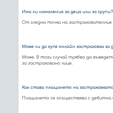
Има ли намаления за деца или за групи?
От гледна точка на застрахователния р
Може ли да купя онлайн застраховка за 
Може. В този случай трябва да въведе
за застраховано лице.
Как става плащането на застраховкат
Плащането се осъществява с дебитна и