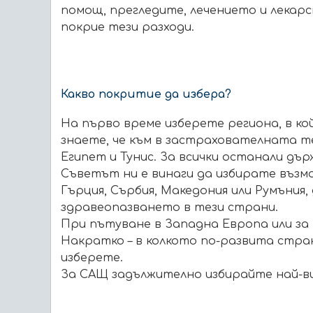
помощ, прегледите, лечението и лекар
покрие тези разходи.
Какво покритие да избера?
На първо време изберете региона, в ко
знаете, че към в застрахователната т
Египет и Тунис. За всички останали държ
Съветът ни е винаги да избирате възмо
Гърция, Сърбия, Македония или Румъния
здравеопазването в тези страни.
При пътуване в Западна Европа или за 
Накратко – в колкото по-развита стран
изберете.
За САЩ задължително избирайте най-ви