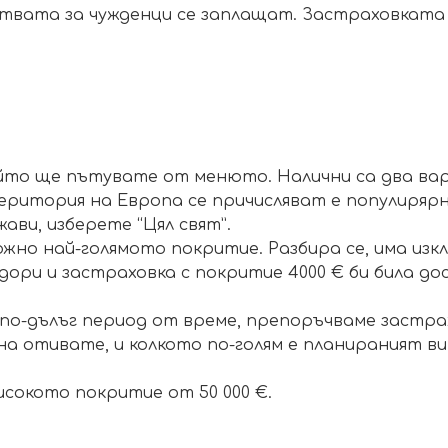
ствата за чужденци се заплащат. Застраховката
йто ще пътувате от менюто. Налични са два вари
еритория на Европа се причисляват е популиряр
ави, изберете “Цял свят”.
жно най-голямото покритие. Разбира се, има изк
, дори и застраховка с покритие 4000 € би била 
по-дълъг период от време, препоръчваме застрахо
а отивате, и колкото по-голям е планираният в
сокото покритие от 50 000 €.