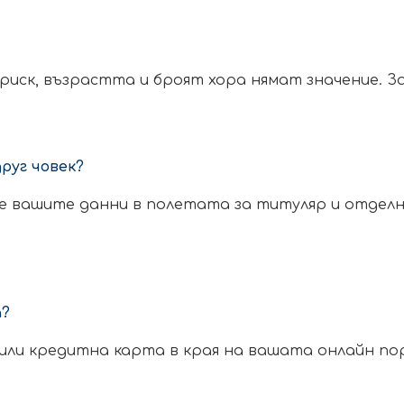
иск, възрастта и броят хора нямат значение. За
друг човек?
те вашите данни в полетата за титуляр и отделн
а?
ли кредитна карта в края на вашата онлайн пор