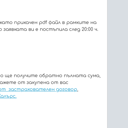
като прикачен pdf файл в рамките на
ко заявката ви е постъпила след 20:00 ч.
ато ще получите обратно пълната сума,
ткажете от закупена от вас
 от застрахователен договор
,
алърс.