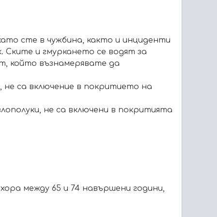
като сте в чужбина, както и инциденти
к. Ските и гмуркането се водят за
рт, който възнамерявате да
, не са включение в покритието на
злополуки, не са включени в покритията
хора между 65 и 74 навършени години,