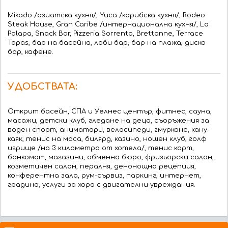
Mikado /азиатска кухня/, Yuca /карибска кухня/, Rodeo
Steak House, Gran Caribe /интернационална кухня/, La
Palapa, Snack Bar, Pizzeria Sorrento, Brettonne, Terrace
Tapas, бар на басейна, лоби бар, бар на плажа, диско
бар, кафене.
УДОБСТВАТА:
Открит басейн, СПА и Уелнес център, фитнес, сауна,
масажи, детски клуб, гледане на деца, съоръжения за
воден спорт, аниматори, велосипеди, гмуркане, кану-
каяк, тенис на маса, билярд, казино, нощен клуб, голф
игрище /на 3 километра от хотела/, тенис корт,
банкомат, магазини, обменно бюро, фризьорски салон,
козметичен салон, пералня, денонощна рецепция,
конферентна зала, рум-сървиз, паркинг, интернет,
градина, услуги за хора с двигателни увреждания.