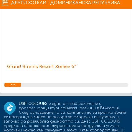
ДРУГИ ХОТЕЛИ - ДОМИНИКАНСКА РЕПУБЛИКА
Grand Sirenis Resort Хотел 5*
USIT COLOURS
е една от най-големите и
прогресиращи туристически агенции в България.
След основаването си, компанията за кратко време
се превръща в лидер на пазара за младежки пътувания и
започва да разширява дейността си. Днес USIT COLOURS
предлага широка гама туристически продукти и услуги,
насочени както към студенти, така и към корпоративни и