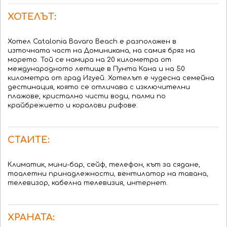
ХОТЕЛЪТ:
Хотел Catalonia Bavaro Beach e разположен в
източната част на Доминикана, на самия бряг на
морето. Той се намира на 20 километра от
международното летище в Пунта Кана и на 50
километра от град Игуей. Хотелът е чудесна семейна
дестинация, която се отличава с изключителни
плажове, кристално чисти води, палми по
крайбрежието и коралови рифове.
СТАИТЕ:
Климатик, мини-бар, сейф, телефон, кът за сядане,
тоалетни принадлежности, вентилатор на тавана,
телевизор, кабелна телевизия, интернет.
ХРАНАТА: